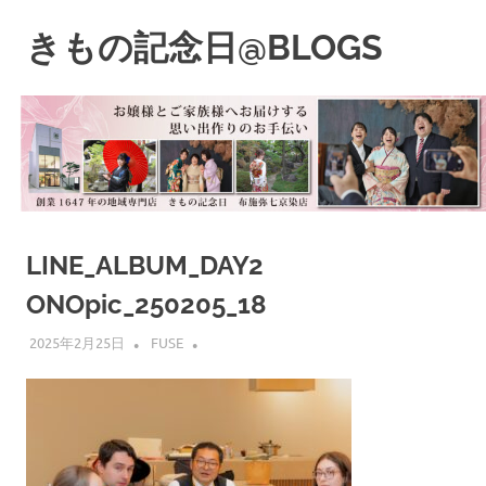
コ
ン
きもの記念日@BLOGS
MENU
テ
着
ン
物
ツ
初
へ
心
ス
者
キ
で
も、
ッ
楽
プ
LINE_ALBUM_DAY2
し
く
ONOpic_250205_18
読
ん
2025年2月25日
FUSE
で
参
考
に
な
る