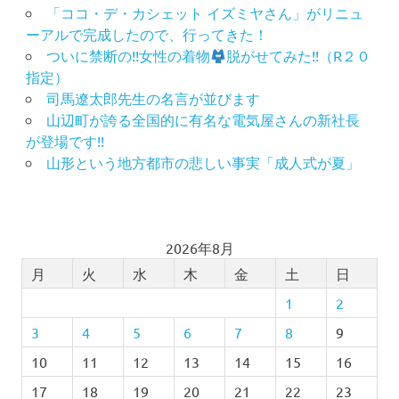
「ココ・デ・カシェット イズミヤさん」がリニュ
ーアルで完成したので、行ってきた！
ついに禁断の!!女性の着物
脱がせてみた!!（R２０
指定）
司馬遼太郎先生の名言が並びます
山辺町が誇る全国的に有名な電気屋さんの新社長
が登場です!!
山形という地方都市の悲しい事実「成人式が夏」
2026年8月
月
火
水
木
金
土
日
1
2
3
4
5
6
7
8
9
10
11
12
13
14
15
16
17
18
19
20
21
22
23