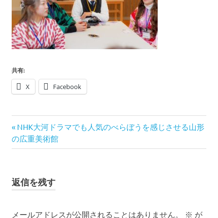
ブ
ロ
グ
で
す。
共有:
X
Facebook
前
投
NHK大河ドラマでも人気のべらぼうを感じさせる山形
の
の広重美術館
稿
記
事:
ナ
返信を残す
ビ
ゲ
メールアドレスが公開されることはありません。
※
が