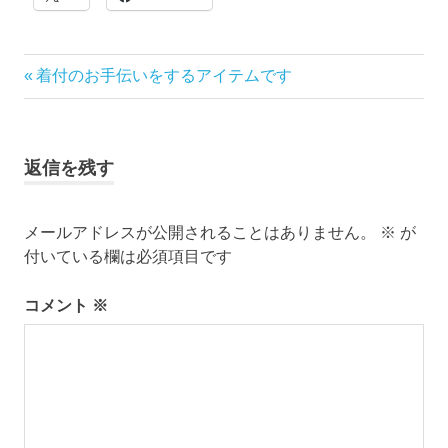
ブ
ロ
グ
で
投
前
着付のお手伝いをするアイテムです
す。
の
稿
記
事:
ナ
返信を残す
ビ
メールアドレスが公開されることはありません。
※
が
ゲ
付いている欄は必須項目です
ー
コメント
※
シ
ョ
ン