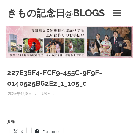
コ
きもの記念日@BLOGS
ン
MENU
テ
着
ン
物
ツ
初
へ
心
ス
者
キ
で
も、
ッ
楽
プ
227E36F4-FCF9-455C-9F9F-
し
く
0140525B62E2_1_105_c
読
ん
2025年4月8日
FUSE
で
参
考
に
共有:
な
る
X
Facebook