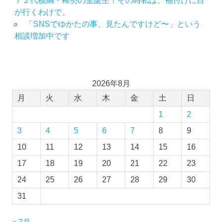
７２代横綱・稀勢の里誕生！その時私は、袖付けに目
が行くわけで。
「SNSでゆかたの事、見たんですけど〜」という
相談増加中です
2026年8月
月
火
水
木
金
土
日
1
2
3
4
5
6
7
8
9
10
11
12
13
14
15
16
17
18
19
20
21
22
23
24
25
26
27
28
29
30
31