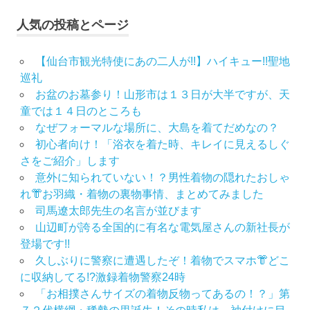
人気の投稿とページ
【仙台市観光特使にあの二人が!!】ハイキュー!!聖地
巡礼
お盆のお墓参り！山形市は１３日が大半ですが、天
童では１４日のところも
なぜフォーマルな場所に、大島を着てだめなの？
初心者向け！「浴衣を着た時、キレイに見えるしぐ
さをご紹介」します
意外に知られていない！？男性着物の隠れたおしゃ
れ👘お羽織・着物の裏物事情、まとめてみました
司馬遼太郎先生の名言が並びます
山辺町が誇る全国的に有名な電気屋さんの新社長が
登場です!!
久しぶりに警察に遭遇したぞ！着物でスマホ👘どこ
に収納してる!?激録着物警察24時
「お相撲さんサイズの着物反物ってあるの！？」第