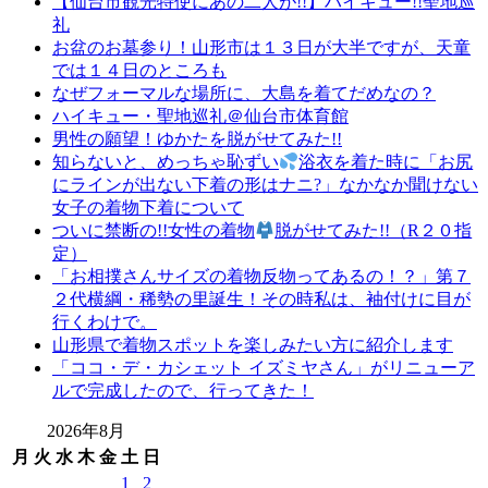
【仙台市観光特使にあの二人が!!】ハイキュー!!聖地巡
礼
お盆のお墓参り！山形市は１３日が大半ですが、天童
では１４日のところも
なぜフォーマルな場所に、大島を着てだめなの？
ハイキュー・聖地巡礼＠仙台市体育館
男性の願望！ゆかたを脱がせてみた!!
知らないと、めっちゃ恥ずい
浴衣を着た時に「お尻
にラインが出ない下着の形はナニ?」なかなか聞けない
女子の着物下着について
ついに禁断の!!女性の着物
脱がせてみた!!（R２０指
定）
「お相撲さんサイズの着物反物ってあるの！？」第７
２代横綱・稀勢の里誕生！その時私は、袖付けに目が
行くわけで。
山形県で着物スポットを楽しみたい方に紹介します
「ココ・デ・カシェット イズミヤさん」がリニューア
ルで完成したので、行ってきた！
2026年8月
月
火
水
木
金
土
日
1
2