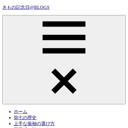
コ
きもの記念日@BLOGS
ン
テ
着
ン
物
ツ
初
へ
心
ス
者
キ
で
ッ
も、
プ
Menu
楽
し
く
読
ん
で
参
考
ホーム
に
弥七の歴史
な
上手な振袖の選び方
る