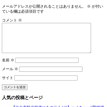
ビ
メールアドレスが公開されることはありません。
※
が付い
ている欄は必須項目です
ゲ
ー
コメント
※
シ
ョ
ン
名前
※
メール
※
サイト
人気の投稿とページ