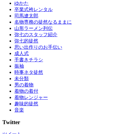
ゆかた
卒業式袴レンタル
司馬遼太郎
名物専務の徒然なるままに
山形ラーメン列伝
弥七のスタッフ紹介
弥七的徒然
思い出作りのお手伝い
成人式
手書きチラシ
振袖
時事ネタ徒然
未分類
男の着物
着物の着付
着物レンジャー
趣味的徒然
音楽
Twitter