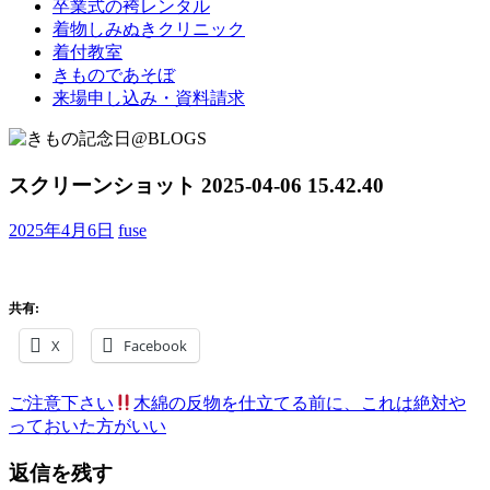
卒業式の袴レンタル
ブ
着物しみぬきクリニック
ロ
着付教室
グ
きものであそぼ
で
来場申し込み・資料請求
す。
スクリーンショット 2025-04-06 15.42.40
2025年4月6日
fuse
共有:
X
Facebook
前
ご注意下さい
木綿の反物を仕立てる前に、これは絶対や
投
の
っておいた方がいい
稿
記
返信を残す
事:
ナ