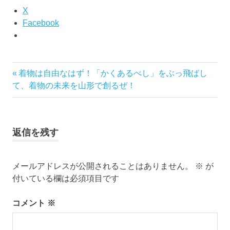
ブ
X
ロ
Facebook
グ
で
す。
前
着物は自由なはず！「かくあるべし」をぶっ飛ばし
投
の
て、着物の未来を山形で創るぜ！
稿
記
事:
ナ
返信を残す
ビ
ゲ
メールアドレスが公開されることはありません。
※
が
付いている欄は必須項目です
ー
コメント
※
シ
ョ