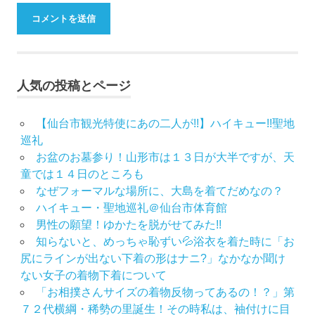
人気の投稿とページ
【仙台市観光特使にあの二人が!!】ハイキュー!!聖地
巡礼
お盆のお墓参り！山形市は１３日が大半ですが、天
童では１４日のところも
なぜフォーマルな場所に、大島を着てだめなの？
ハイキュー・聖地巡礼＠仙台市体育館
男性の願望！ゆかたを脱がせてみた!!
知らないと、めっちゃ恥ずい💦浴衣を着た時に「お
尻にラインが出ない下着の形はナニ?」なかなか聞け
ない女子の着物下着について
「お相撲さんサイズの着物反物ってあるの！？」第
７２代横綱・稀勢の里誕生！その時私は、袖付けに目