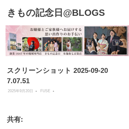
コ
ン
きもの記念日@BLOGS
MENU
テ
着
ン
物
ツ
初
へ
心
ス
者
キ
で
も、
ッ
楽
プ
スクリーンショット 2025-09-20
し
く
7.07.51
読
ん
2025年9月20日
FUSE
で
参
考
に
共有:
な
る