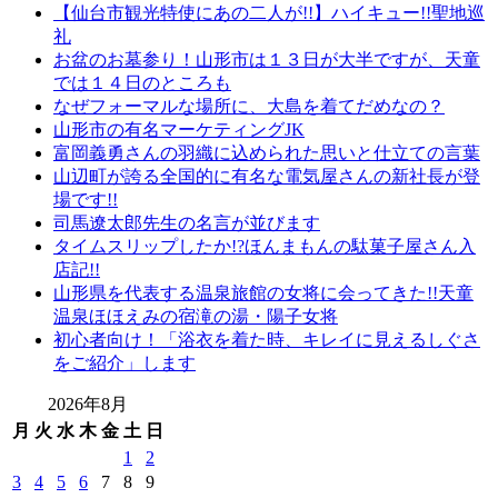
【仙台市観光特使にあの二人が!!】ハイキュー!!聖地巡
礼
お盆のお墓参り！山形市は１３日が大半ですが、天童
では１４日のところも
なぜフォーマルな場所に、大島を着てだめなの？
山形市の有名マーケティングJK
富岡義勇さんの羽織に込められた思いと仕立ての言葉
山辺町が誇る全国的に有名な電気屋さんの新社長が登
場です!!
司馬遼太郎先生の名言が並びます
タイムスリップしたか!?ほんまもんの駄菓子屋さん入
店記!!
山形県を代表する温泉旅館の女将に会ってきた!!天童
温泉ほほえみの宿滝の湯・陽子女将
初心者向け！「浴衣を着た時、キレイに見えるしぐさ
をご紹介」します
2026年8月
月
火
水
木
金
土
日
1
2
3
4
5
6
7
8
9