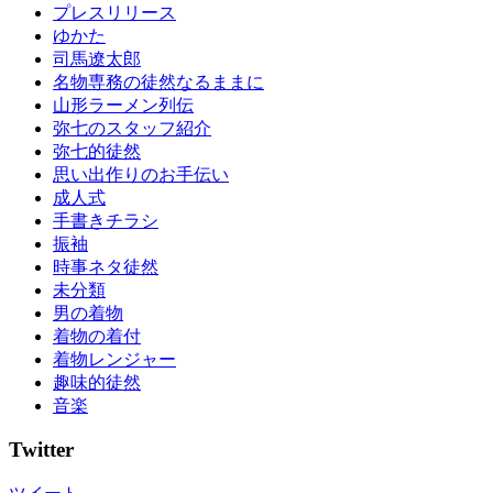
プレスリリース
ゆかた
司馬遼太郎
名物専務の徒然なるままに
山形ラーメン列伝
弥七のスタッフ紹介
弥七的徒然
思い出作りのお手伝い
成人式
手書きチラシ
振袖
時事ネタ徒然
未分類
男の着物
着物の着付
着物レンジャー
趣味的徒然
音楽
Twitter