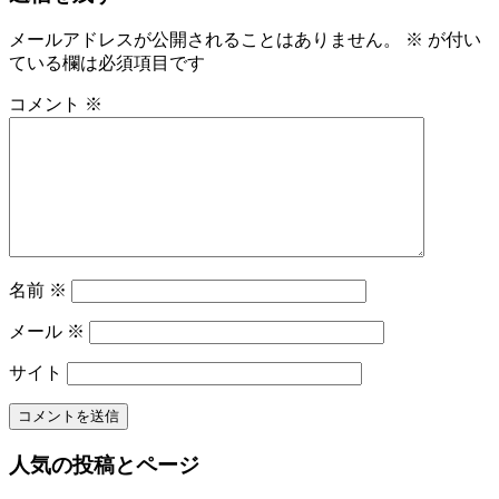
事:
ナ
メールアドレスが公開されることはありません。
※
が付い
ビ
ている欄は必須項目です
ゲ
コメント
※
ー
シ
ョ
ン
名前
※
メール
※
サイト
人気の投稿とページ