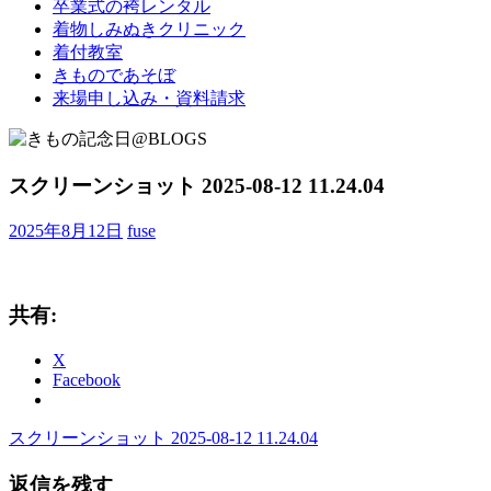
卒業式の袴レンタル
ブ
着物しみぬきクリニック
ロ
着付教室
グ
きものであそぼ
で
来場申し込み・資料請求
す。
スクリーンショット 2025-08-12 11.24.04
2025年8月12日
fuse
共有:
X
Facebook
前
スクリーンショット 2025-08-12 11.24.04
投
の
稿
返信を残す
記