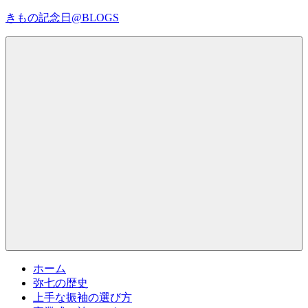
コ
きもの記念日@BLOGS
ン
テ
着
ン
物
ツ
初
へ
心
ス
者
キ
で
ッ
も、
プ
Menu
楽
し
く
読
ん
で
参
考
ホーム
に
弥七の歴史
な
上手な振袖の選び方
る