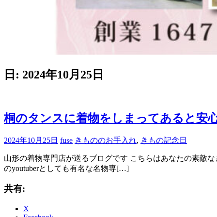
日:
2024年10月25日
桐のタンスに着物をしまってあると安
2024年10月25日
fuse
きもののお手入れ
,
きもの記念日
山形の着物専門店が送るブログです こちらはあなたの素敵なきも
のyoutuberとしても有名な名物専[…]
共有:
X