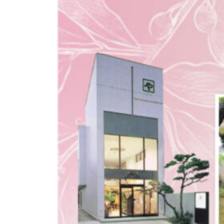
ブ
ロ
グ
で
す。