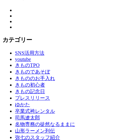
Facebook
Twitter
Instagram
YouTube
カテゴリー
SNS活用方法
youtube
きものTPO
きものであそぼ
きもののお手入れ
きもの初心者
きもの記念日
プレスリリース
ゆかた
卒業式袴レンタル
司馬遼太郎
名物専務の徒然なるままに
山形ラーメン列伝
弥七のスタッフ紹介