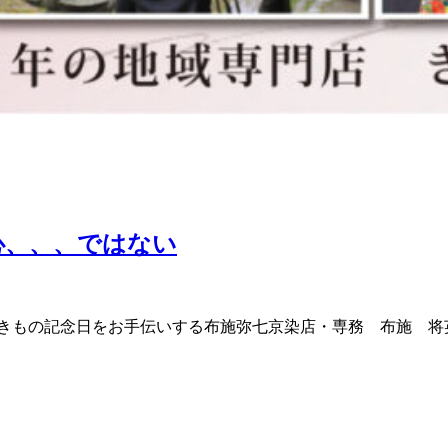
心、、、ではない
の記念日をお手伝いする布施弥七京染店・専務 布施 将英（@m