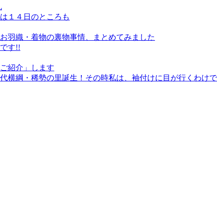
礼
は１４日のところも
お羽織・着物の裏物事情、まとめてみました
す!!
ご紹介」します
代横綱・稀勢の里誕生！その時私は、袖付けに目が行くわけで