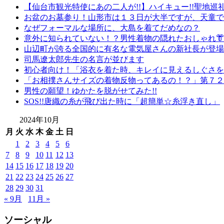
【仙台市観光特使にあの二人が!!】ハイキュー!!聖地巡
お盆のお墓参り！山形市は１３日が大半ですが、天童で
なぜフォーマルな場所に、大島を着てだめなの？
意外に知られていない！？男性着物の隠れたおしゃれ
山辺町が誇る全国的に有名な電気屋さんの新社長が登場で
司馬遼太郎先生の名言が並びます
初心者向け！「浴衣を着た時、キレイに見えるしぐさを
「お相撲さんサイズの着物反物ってあるの！？」第７２
男性の願望！ゆかたを脱がせてみた!!
SOS!!唐織の糸が飛び出た時に「超簡単☆糸浮き直し」
2024年10月
月
火
水
木
金
土
日
1
2
3
4
5
6
7
8
9
10
11
12
13
14
15
16
17
18
19
20
21
22
23
24
25
26
27
28
29
30
31
« 9月
11月 »
ソーシャル