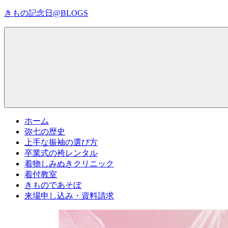
コ
きもの記念日@BLOGS
ン
テ
着
ン
物
ツ
初
へ
心
ス
者
キ
で
ッ
も、
プ
Menu
楽
ホーム
し
弥七の歴史
く
上手な振袖の選び方
読
卒業式の袴レンタル
ん
着物しみぬきクリニック
で
着付教室
参
きものであそぼ
考
来場申し込み・資料請求
に
な
る