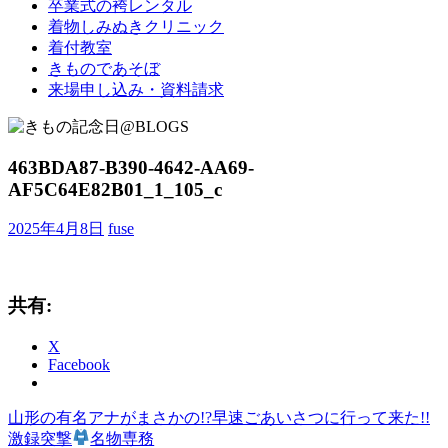
卒業式の袴レンタル
ブ
着物しみぬきクリニック
ロ
着付教室
グ
きものであそぼ
で
来場申し込み・資料請求
す。
463BDA87-B390-4642-AA69-
AF5C64E82B01_1_105_c
2025年4月8日
fuse
共有:
X
Facebook
前
山形の有名アナがまさかの!?早速ごあいさつに行って来た!!
投
の
激録突撃
名物専務