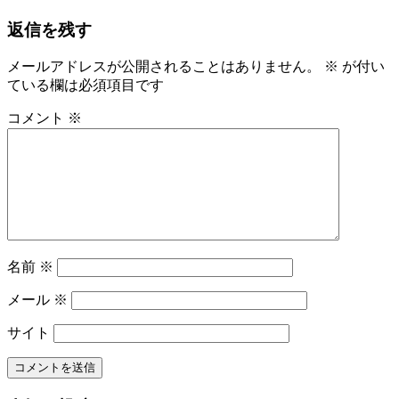
稿
記
返信を残す
事:
ナ
ビ
メールアドレスが公開されることはありません。
※
が付い
ている欄は必須項目です
ゲ
ー
コメント
※
シ
ョ
ン
名前
※
メール
※
サイト