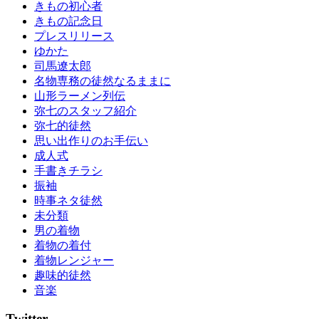
きもの初心者
きもの記念日
プレスリリース
ゆかた
司馬遼太郎
名物専務の徒然なるままに
山形ラーメン列伝
弥七のスタッフ紹介
弥七的徒然
思い出作りのお手伝い
成人式
手書きチラシ
振袖
時事ネタ徒然
未分類
男の着物
着物の着付
着物レンジャー
趣味的徒然
音楽
Twitter