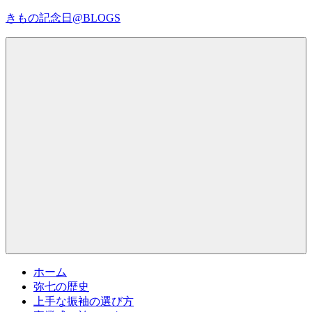
コ
きもの記念日@BLOGS
ン
テ
着
ン
物
ツ
初
へ
心
ス
者
キ
で
ッ
も、
プ
Menu
楽
し
く
読
ん
で
参
考
ホーム
に
弥七の歴史
な
上手な振袖の選び方
る