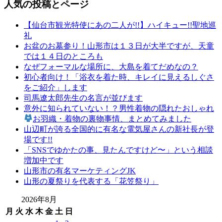
人気の投稿とページ
【仙台市観光特使にあの二人が!!】ハイキュー!!聖地巡
礼
お盆のお墓参り！山形市は１３日が大半ですが、天童
では１４日のところも
なぜフォーマルな場所に、大島を着てだめなの？
初心者向け！「浴衣を着た時、キレイに見えるしぐさ
をご紹介」します
司馬遼太郎先生の名言が並びます
意外に知られていない！？男性着物の隠れたおしゃれ
お羽織・着物の裏物事情、まとめてみました
山辺町が誇る全国的に有名な電気屋さんの新社長が登
場です!!
「SNSでゆかたの事、見たんですけど〜」という相談
増加中です
山形市の有名マーケティングJK
山形の夏祭りを代表する「花笠祭り」
2026年8月
月
火
水
木
金
土
日