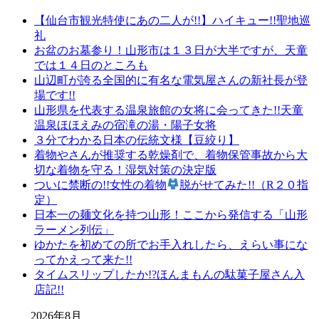
【仙台市観光特使にあの二人が!!】ハイキュー!!聖地巡
礼
お盆のお墓参り！山形市は１３日が大半ですが、天童
では１４日のところも
山辺町が誇る全国的に有名な電気屋さんの新社長が登
場です!!
山形県を代表する温泉旅館の女将に会ってきた!!天童
温泉ほほえみの宿滝の湯・陽子女将
３分でわかる日本の伝統文様【豆絞り】
着物やさんが推奨する乾燥剤で、着物保管事故から大
切な着物を守る！湿気対策の決定版
ついに禁断の!!女性の着物
脱がせてみた!!（R２０指
定）
日本一の麺文化を持つ山形！ここから発信する「山形
ラーメン列伝」
ゆかたを初めての所でお手入れしたら、えらい事にな
ってかえって来た!!
タイムスリップしたか!?ほんまもんの駄菓子屋さん入
店記!!
2026年8月