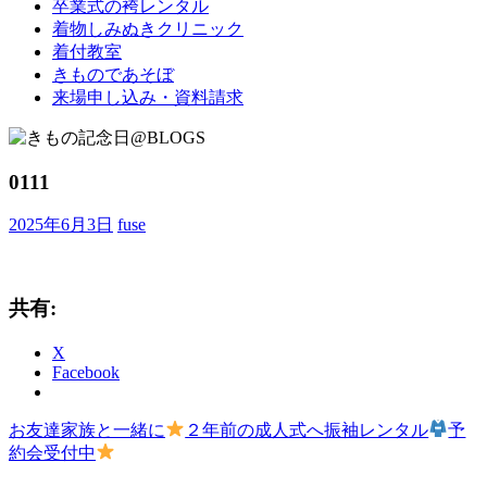
卒業式の袴レンタル
ブ
着物しみぬきクリニック
ロ
着付教室
グ
きものであそぼ
で
来場申し込み・資料請求
す。
0111
2025年6月3日
fuse
共有:
X
Facebook
前
お友達家族と一緒に
２年前の成人式へ振袖レンタル
予
投
の
約会受付中
稿
記