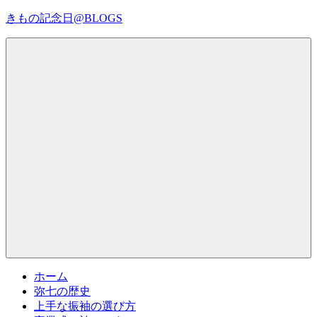
コ
きもの記念日@BLOGS
ン
テ
着
ン
物
ツ
初
へ
心
ス
者
キ
で
ッ
も、
プ
Menu
楽
し
く
読
ん
で
参
考
ホーム
に
弥七の歴史
な
上手な振袖の選び方
る