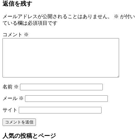
返信を残す
事:
ナ
ビ
メールアドレスが公開されることはありません。
※
が付い
ている欄は必須項目です
ゲ
ー
コメント
※
シ
ョ
ン
名前
※
メール
※
サイト
人気の投稿とページ