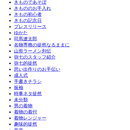
きものであそぼ
きもののお手入れ
きもの初心者
きもの記念日
プレスリリース
ゆかた
司馬遼太郎
名物専務の徒然なるままに
山形ラーメン列伝
弥七のスタッフ紹介
弥七的徒然
思い出作りのお手伝い
成人式
手書きチラシ
振袖
時事ネタ徒然
未分類
男の着物
着物の着付
着物レンジャー
趣味的徒然