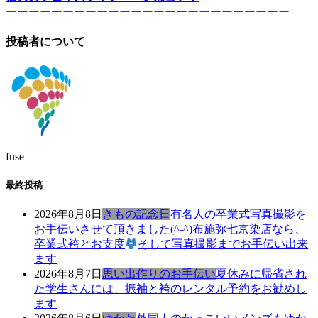
ーーーーーーーーーーーーーーーーーーーーーーーーー
投稿者について
fuse
最終投稿
2026年8月8日
きもの記念日
有名人の卒業式写真撮影を
お手伝いさせて頂きました(^-^)布施弥七京染店なら、
卒業式袴とお支度
そして写真撮影までお手伝い出来
ます
2026年8月7日
思い出作りのお手伝い
夏休みに帰省され
た学生さんには、振袖と袴のレンタル予約をお勧めし
ます