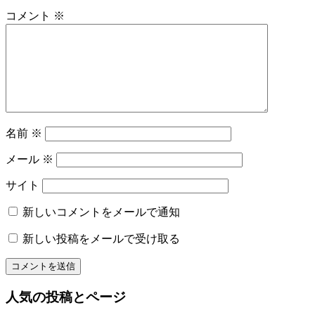
の
シ
コメント
※
着
ョ
付
レ
ン
ン
タ
ル
名
物
名前
※
専
務
メール
※
和〜
美
サイト
っ
く
新しいコメントをメールで通知
り
新しい投稿をメールで受け取る
和
文
化
山
人気の投稿とページ
形
の