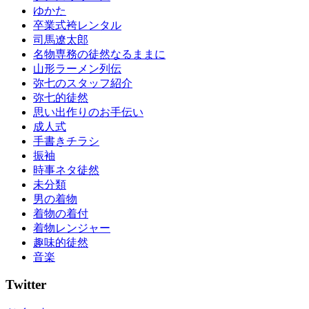
い
ゆかた
成
卒業式袴レンタル
人
司馬遼太郎
式
名物専務の徒然なるままに
成
山形ラーメン列伝
人
弥七のスタッフ紹介
式
弥七的徒然
の
思い出作りのお手伝い
振
成人式
袖
手書きチラシ
振
振袖
袖
時事ネタ徒然
振
未分類
袖
男の着物
の
着物の着付
し
着物レンジャー
み
趣味的徒然
ぬ
音楽
き
振
Twitter
袖
の