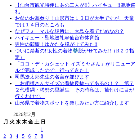
【仙台市観光特使にあの二人が!!】ハイキュー!!聖地巡
有
礼
名
お盆のお墓参り！山形市は１３日が大半ですが、天童
店
では１４日のところも
山
なぜフォーマルな場所に、大島を着てだめなの？
形
ハイキュー・聖地巡礼＠仙台市体育館
の
男性の願望！ゆかたを脱がせてみた!!
老
ついに禁断の!!女性の着物
脱がせてみた!!（R２０指
舗
定）
山
「ココ・デ・カシェット イズミヤさん」がリニューア
形
ルで完成したので、行ってきた！
振
司馬遼太郎先生の名言が並びます
袖
「お相撲さんサイズの着物反物ってあるの！？」第７
レ
２代横綱・稀勢の里誕生！その時私は、袖付けに目が
ン
行くわけで。
タ
山形県で着物スポットを楽しみたい方に紹介します
ル
山
2026年2月
形
月
火
水
木
金
土
日
着
1
物
2
3
4
5
6
7
8
布