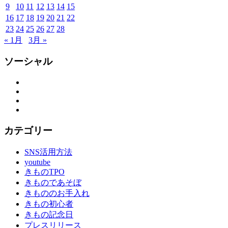
9
10
11
12
13
14
15
施
16
17
18
19
20
21
22
弥
七
23
24
25
26
27
28
京
« 1月
3月 »
染
店
ソーシャル
思
い
Facebook
Twitter
出
Instagram
つ
YouTube
く
り
カテゴリー
思
い
SNS活用方法
出
youtube
作
きものTPO
り
きものであそぼ
の
きもののお手入れ
お
きもの初心者
手
きもの記念日
伝
プレスリリース