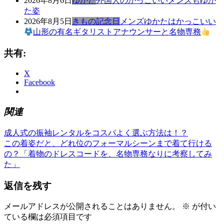
2026年8月6日
ゆかた
外国人のかっこいいメンズもゆか
た姿
2026年8月5日
きもの記念日
メンズゆかたはかっこいい
山形の有名ギタリストアナウンサーと名物専務
共有:
X
Facebook
関連
前
き
成人式の振袖レンタルをコスパよく選ぶ方法は！？
投
の
次
も
この着姿だと、どれ位のフォーマルシーンまで着て行ける
稿
記
の
の
の？「着物のドレスコードを、名物専務なりに考察してみ
事:
記
ゆ
た」
ナ
事:
か
ビ
返信を残す
た
ゆ
ゲ
か
メールアドレスが公開されることはありません。
※
が付い
ー
た
ている欄は必須項目です