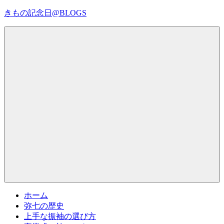
コ
きもの記念日@BLOGS
ン
テ
着
ン
物
ツ
初
へ
心
ス
者
キ
で
ッ
も、
プ
Menu
楽
し
く
読
ん
で
参
考
ホーム
に
弥七の歴史
な
上手な振袖の選び方
る