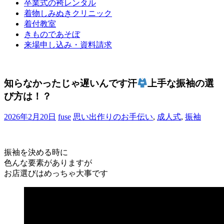
卒業式の袴レンタル
ブ
着物しみぬきクリニック
ロ
着付教室
グ
きものであそぼ
で
来場申し込み・資料請求
す。
知らなかったじゃ遅いんです汗
上手な振袖の選
び方は！？
2026年2月20日
fuse
思い出作りのお手伝い
,
成人式
,
振袖
振袖を決める時に
色んな要素がありますが
お店選びはめっちゃ大事です