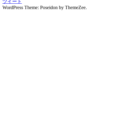
ツイート
写
WordPress Theme: Poseidon by ThemeZee.
真
撮
影
振
袖
レ
ン
タ
ル
振
袖
展
振
袖
撮
影
会
振
袖
選