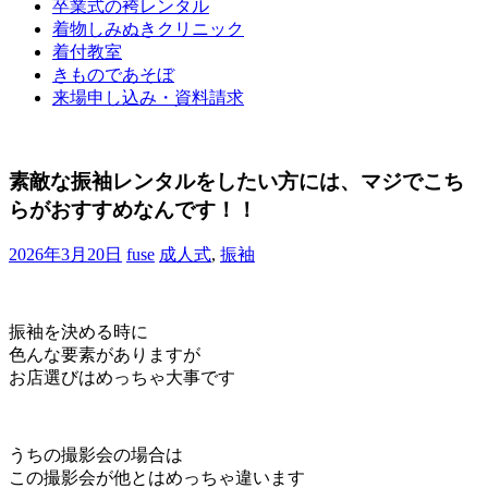
卒業式の袴レンタル
ブ
着物しみぬきクリニック
ロ
着付教室
グ
きものであそぼ
で
来場申し込み・資料請求
す。
素敵な振袖レンタルをしたい方には、マジでこち
らがおすすめなんです！！
2026年3月20日
fuse
成人式
,
振袖
振袖を決める時に
色んな要素がありますが
お店選びはめっちゃ大事です
うちの撮影会の場合は
この撮影会が他とはめっちゃ違います