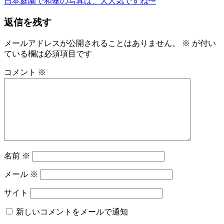
記
次
の
日本庭園で和傘の写真は、大人気ですね〜
事:
の
ゆ
ナ
返信を残す
記
か
ビ
事:
た
ゆ
メールアドレスが公開されることはありません。
※
が付い
ゲ
か
ている欄は必須項目です
ー
た
コメント
※
の
シ
着
ョ
付
レ
ン
ン
タ
ル
名
名前
※
物
専
メール
※
務
和〜
サイト
美
っ
新しいコメントをメールで通知
く