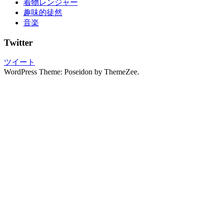
着物レンジャー
し
趣味的徒然
み
音楽
ぬ
き
Twitter
振
袖
ツイート
の
WordPress Theme: Poseidon by ThemeZee.
写
真
撮
影
振
袖
レ
ン
タ
ル
振
袖
展
振