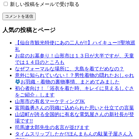
新しい投稿をメールで受け取る
り
和
文
化
人気の投稿とページ
山
形
【仙台市観光特使にあの二人が!!】ハイキュー!!聖地巡
の
礼
有
お盆のお墓参り！山形市は１３日が大半ですが、天童
名
では１４日のところも
店
なぜフォーマルな場所に、大島を着てだめなの？
山
意外に知られていない！？男性着物の隠れたおしゃれ
形
お羽織・着物の裏物事情、まとめてみました
の
初心者向け！「浴衣を着た時、キレイに見えるしぐさ
老
をご紹介」します
舗
山形市の有名マーケティングJK
山
富岡義勇さんの羽織に込められた思いと仕立ての言葉
形
山辺町が誇る全国的に有名な電気屋さんの新社長が登
振
場です!!
袖
司馬遼太郎先生の名言が並びます
レ
タイムスリップしたか!?ほんまもんの駄菓子屋さん入
ン