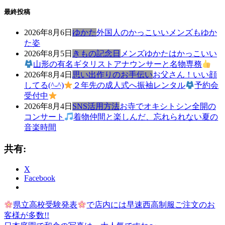
最終投稿
2026年8月6日
ゆかた
外国人のかっこいいメンズもゆか
た姿
2026年8月5日
きもの記念日
メンズゆかたはかっこいい
山形の有名ギタリストアナウンサーと名物専務
2026年8月4日
思い出作りのお手伝い
お父さん！いい顔
してる(^-^)
２年先の成人式へ振袖レンタル
予約会
受付中
2026年8月4日
SNS活用方法
お寺でオキシトシン全開の
コンサート
着物仲間と楽しんだ、忘れられない夏の
音楽時間
共有:
X
Facebook
前
き
県立高校受験発表
で店内には早速西高制服ご注文のお
投
の
も
客様が多数!!
稿