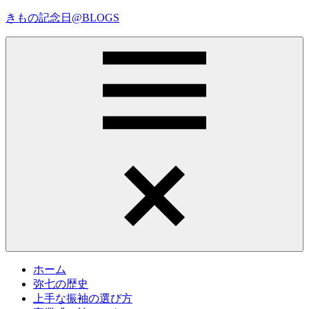
コ
きもの記念日@BLOGS
ン
テ
着
ン
物
ツ
初
へ
心
ス
者
キ
で
ッ
も、
プ
Menu
楽
し
く
読
ん
で
参
考
ホーム
に
弥七の歴史
な
上手な振袖の選び方
る