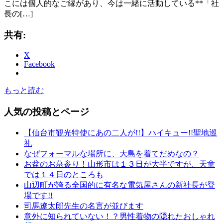
こには個人的なご縁があり、今は一緒に活動している**「社
長の[…]
共有:
X
Facebook
もっと読む
人気の投稿とページ
【仙台市観光特使にあの二人が!!】ハイキュー!!聖地巡
礼
なぜフォーマルな場所に、大島を着てだめなの？
お盆のお墓参り！山形市は１３日が大半ですが、天童
では１４日のところも
山辺町が誇る全国的に有名な電気屋さんの新社長が登
場です!!
司馬遼太郎先生の名言が並びます
意外に知られていない！？男性着物の隠れたおしゃれ