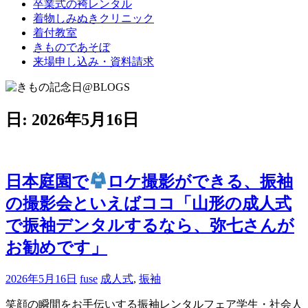
卒業式の袴レンタル
ブ
着物しみぬきクリニック
ロ
着付教室
グ
きものであそぼ
で
来場申し込み・資料請求
す。
日:
2026年5月16日
日本庭園で
ロケ撮影ができる、振袖
の撮影会といえばココ「山形の成人式
で振袖デンタルするなら、弥七さんが
お勧めです」
2026年5月16日
fuse
成人式
,
振袖
笑顔の瞬間をお手伝いする振袖レンタルフェア学生・社会人