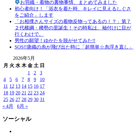
お羽織・着物の裏物事情、まとめてみました
初心者向け！「浴衣を着た時、キレイに見えるしぐさ
をご紹介」します
「お相撲さんサイズの着物反物ってあるの！？」第７
２代横綱・稀勢の里誕生！その時私は、袖付けに目が
行くわけで。
男性の願望！ゆかたを脱がせてみた!!
SOS!!唐織の糸が飛び出た時に「超簡単☆糸浮き直し」
2026年5月
月
火
水
木
金
土
日
1
2
3
4
5
6
7
8
9
10
11
12
13
14
15
16
17
18
19
20
21
22
23
24
25
26
27
28
29
30
31
« 4月
6月 »
ソーシャル
Facebook