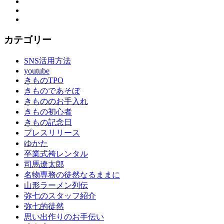
Twitter
Instagram
YouTube
カテゴリー
SNS活用方法
youtube
きものTPO
きものであそぼ
きもののお手入れ
きもの初心者
きもの記念日
プレスリリース
ゆかた
卒業式袴レンタル
司馬遼太郎
名物専務の徒然なるままに
山形ラーメン列伝
弥七のスタッフ紹介
弥七的徒然
思い出作りのお手伝い