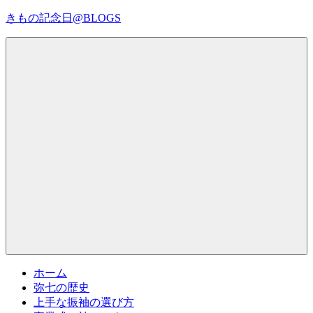
コ
きもの記念日@BLOGS
ン
テ
着
ン
物
ツ
初
へ
心
ス
者
キ
で
ッ
も、
プ
Menu
楽
し
く
読
ん
で
参
考
ホーム
に
弥七の歴史
な
上手な振袖の選び方
る