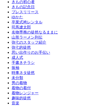
きもの初心者
きもの記念日
プレスリリース
ゆかた
卒業式袴レンタル
司馬遼太郎
名物専務の徒然なるままに
山形ラーメン列伝
弥七のスタッフ紹介
弥七的徒然
思い出作りのお手伝い
成人式
手書きチラシ
振袖
時事ネタ徒然
未分類
男の着物
着物の着付
着物レンジャー
趣味的徒然
音楽