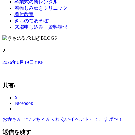
卒業式の袴レンタル
ブ
着物しみぬきクリニック
ロ
着付教室
グ
きものであそぼ
で
来場申し込み・資料請求
す。
2
2026年6月19日
fuse
共有:
X
Facebook
前
お寺さんでワンちゃんふれあいイベントって、すげ〜！
投
の
稿
返信を残す
記