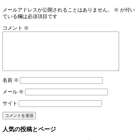
事:
ナ
メールアドレスが公開されることはありません。
※
が付い
ビ
ている欄は必須項目です
ゲ
コメント
※
ー
シ
ョ
ン
名前
※
メール
※
サイト
人気の投稿とページ