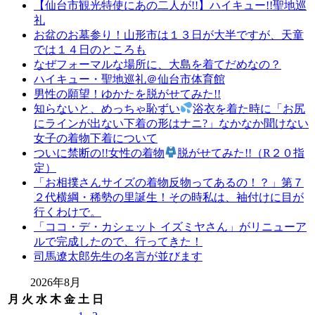
【仙台市観光特使にあの二人が!!】ハイキュー!!聖地巡
礼
お盆のお墓参り！山形市は１３日が大半ですが、天童
では１４日のところも
なぜフォーマルな場所に、大島を着てだめなの？
ハイキュー・聖地巡礼＠仙台市体育館
男性の願望！ゆかたを脱がせてみた!!
知らないと、めっちゃ恥ずい
浴衣を着た時に「お尻
にラインが出ない下着の形はナニ?」なかなか聞けない
女子の着物下着について
ついに禁断の!!女性の着物
脱がせてみた!!（R２０指
定）
「お相撲さんサイズの着物反物ってあるの！？」第７
２代横綱・稀勢の里誕生！その時私は、袖付けに目が
行くわけで。
「ココ・デ・カシェット イズミヤさん」がリニューア
ルで完成したので、行ってきた！
司馬遼太郎先生の名言が並びます
2026年8月
月
火
水
木
金
土
日