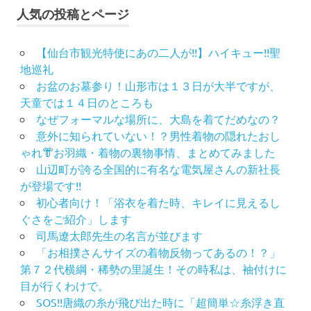
人気の投稿とページ
【仙台市観光特使にあの二人が!!】ハイキュー!!聖
地巡礼
お盆のお墓参り！山形市は１３日が大半ですが、
天童では１４日のところも
なぜフォーマルな場所に、大島を着てだめなの？
意外に知られていない！？男性着物の隠れたおし
ゃれ👘お羽織・着物の裏物事情、まとめてみました
山辺町が誇る全国的に有名な電気屋さんの新社長
が登場です!!
初心者向け！「浴衣を着た時、キレイに見えるし
ぐさをご紹介」します
司馬遼太郎先生の名言が並びます
「お相撲さんサイズの着物反物ってあるの！？」
第７２代横綱・稀勢の里誕生！その時私は、袖付けに
目が行くわけで。
SOS!!唐織の糸が飛び出た時に「超簡単☆糸浮き直