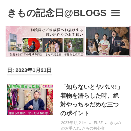
コ
ン
きもの記念日@BLOGS
MENU
テ
着
ン
物
ツ
初
へ
心
ス
者
キ
で
も、
ッ
楽
プ
日:
2023年1月21日
し
く
読
「知らないとヤバい!!」
ん
着物を濡らした時、絶
で
参
対やっちゃだめな三つ
考
のポイント
に
な
2023年1月21日
FUSE
きもの
る
のお手入れ
,
きもの初心者