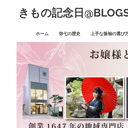
コ
きもの記念日@BLOG
ン
テ
着
ン
物
ツ
ホーム
弥七の歴史
上手な振袖の選び
初
へ
心
ス
者
キ
で
ッ
も、
プ
楽
し
く
読
ん
で
参
考
に
な
る