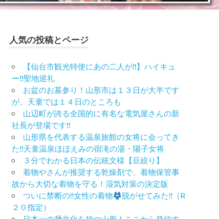
人気の投稿とページ
【仙台市観光特使にあの二人が!!】ハイキュ
ー!!聖地巡礼
お盆のお墓参り！山形市は１３日が大半です
が、天童では１４日のところも
山辺町が誇る全国的に有名な電気屋さんの新
社長が登場です!!
山形県を代表する温泉旅館の女将に会ってき
た!!天童温泉ほほえみの宿滝の湯・陽子女将
３分でわかる日本の伝統文様【豆絞り】
着物やさんが推奨する乾燥剤で、着物保管事
故から大切な着物を守る！湿気対策の決定版
ついに禁断の!!女性の着物
脱がせてみた!!（R
２０指定）
日本一の麺文化を持つ山形！ここから発信す