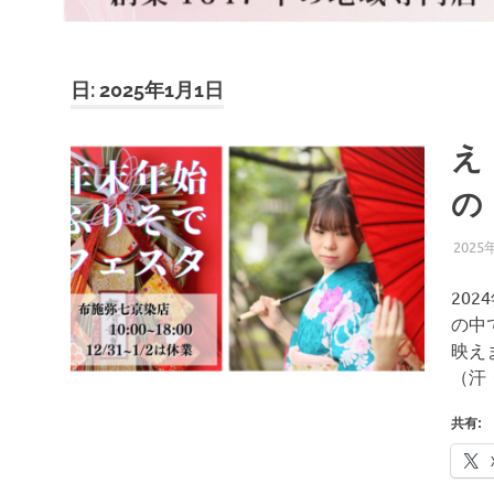
ブ
ロ
グ
で
日:
2025年1月1日
す。
え
の
2025
20
の中
映え
（汗
共有: