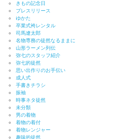
きもの記念日
プレスリリース
ゆかた
卒業式袴レンタル
司馬遼太郎
名物専務の徒然なるままに
山形ラーメン列伝
弥七のスタッフ紹介
弥七的徒然
思い出作りのお手伝い
成人式
手書きチラシ
振袖
時事ネタ徒然
未分類
男の着物
着物の着付
着物レンジャー
趣味的徒然