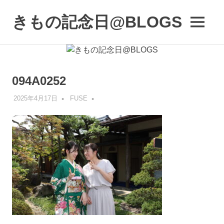
コ
ン
きもの記念日@BLOGS
MENU
テ
着
ン
物
ツ
初
へ
心
ス
094A0252
者
キ
で
2025年4月17日
FUSE
も、
ッ
楽
プ
し
く
読
ん
で
参
考
に
な
る