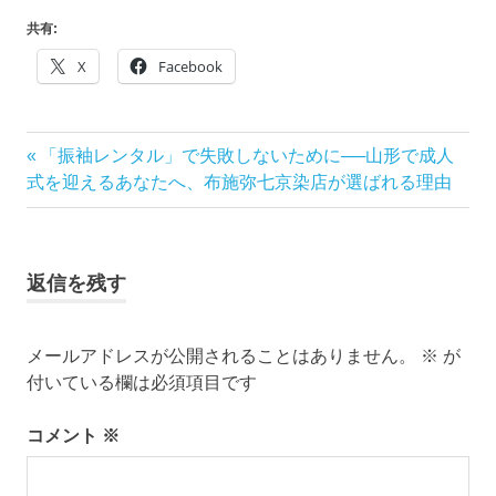
ブ
ロ
共有:
グ
X
Facebook
で
す。
前
「振袖レンタル」で失敗しないために──山形で成人
投
の
式を迎えるあなたへ、布施弥七京染店が選ばれる理由
稿
記
事:
ナ
返信を残す
ビ
ゲ
メールアドレスが公開されることはありません。
※
が
付いている欄は必須項目です
ー
コメント
※
シ
ョ