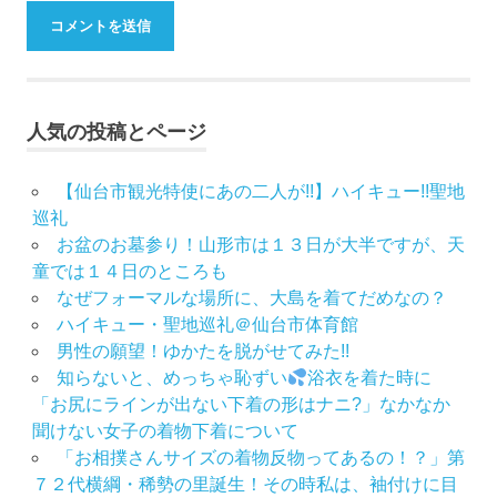
人気の投稿とページ
【仙台市観光特使にあの二人が!!】ハイキュー!!聖地
巡礼
お盆のお墓参り！山形市は１３日が大半ですが、天
童では１４日のところも
なぜフォーマルな場所に、大島を着てだめなの？
ハイキュー・聖地巡礼＠仙台市体育館
男性の願望！ゆかたを脱がせてみた!!
知らないと、めっちゃ恥ずい
浴衣を着た時に
「お尻にラインが出ない下着の形はナニ?」なかなか
聞けない女子の着物下着について
「お相撲さんサイズの着物反物ってあるの！？」第
７２代横綱・稀勢の里誕生！その時私は、袖付けに目