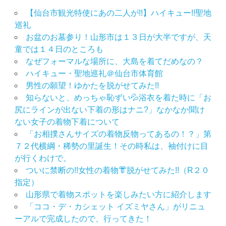
【仙台市観光特使にあの二人が!!】ハイキュー!!聖地
巡礼
お盆のお墓参り！山形市は１３日が大半ですが、天
童では１４日のところも
なぜフォーマルな場所に、大島を着てだめなの？
ハイキュー・聖地巡礼＠仙台市体育館
男性の願望！ゆかたを脱がせてみた!!
知らないと、めっちゃ恥ずい💦浴衣を着た時に「お
尻にラインが出ない下着の形はナニ?」なかなか聞け
ない女子の着物下着について
「お相撲さんサイズの着物反物ってあるの！？」第
７２代横綱・稀勢の里誕生！その時私は、袖付けに目
が行くわけで。
ついに禁断の!!女性の着物👘脱がせてみた!!（R２０
指定）
山形県で着物スポットを楽しみたい方に紹介します
「ココ・デ・カシェット イズミヤさん」がリニュ
ーアルで完成したので、行ってきた！