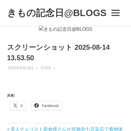
コ
ン
きもの記念日@BLOGS
MENU
テ
着
ン
物
ツ
初
へ
心
ス
スクリーンショット 2025-08-14
者
キ
で
13.53.50
も、
ッ
楽
プ
2025年8月14日
FUSE
し
く
読
ん
で
共有:
参
X
Facebook
考
に
な
る
前
美人チェリスト新倉瞳さんが布施弥七京染店で着物体