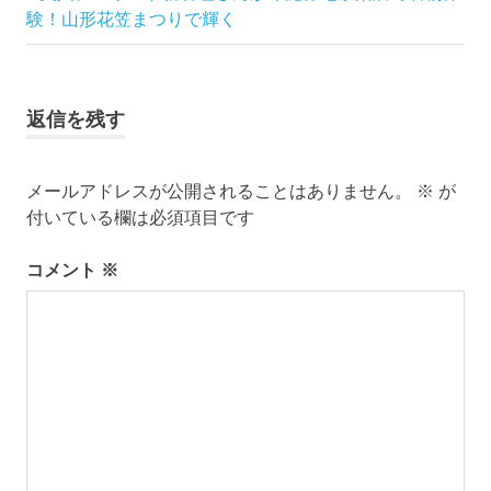
投
ブ
の
験！山形花笠まつりで輝く
ロ
稿
記
グ
事:
で
ナ
す。
返信を残す
ビ
ゲ
メールアドレスが公開されることはありません。
※
が
付いている欄は必須項目です
ー
コメント
※
シ
ョ
ン