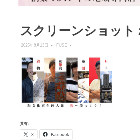
ブ
ロ
グ
で
スクリーンショット 2025
す。
2025年8月13日
FUSE
共有:
X
Facebook