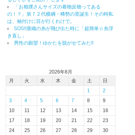
「お相撲さんサイズの着物反物ってある
の！？」第７２代横綱・稀勢の里誕生！その時私
は、袖付けに目が行くわけで。
SOS!!唐織の糸が飛び出た時に「超簡単☆糸浮
き直し」
男性の願望！ゆかたを脱がせてみた!!
2026年8月
月
火
水
木
金
土
日
1
2
3
4
5
6
7
8
9
10
11
12
13
14
15
16
17
18
19
20
21
22
23
24
25
26
27
28
29
30