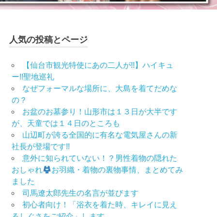
人気の投稿とページ
【仙台市観光特使にあの二人が!!】ハイキュ
ー!!聖地巡礼
なぜフォーマルな場所に、大島を着てだめな
の？
お盆のお墓参り！山形市は１３日が大半です
が、天童では１４日のところも
山辺町が誇る全国的に有名な電気屋さんの新
社長が登場です!!
意外に知られていない！？男性着物の隠れた
おしゃれ
お羽織・着物の裏物事情、まとめてみ
ました
司馬遼太郎先生の名言が並びます
初心者向け！「浴衣を着た時、キレイに見え
るしぐさをご紹介」します