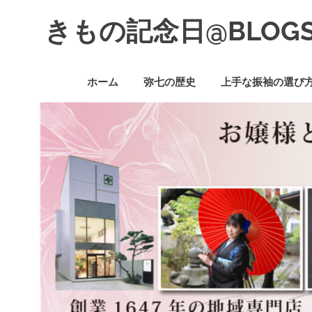
コ
きもの記念日@BLOG
ン
テ
着
ン
物
ツ
ホーム
弥七の歴史
上手な振袖の選び
初
へ
心
ス
者
キ
で
ッ
も、
プ
楽
し
く
読
ん
で
参
考
に
な
る