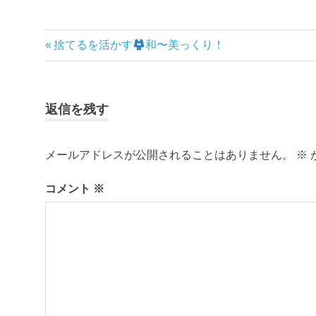
前
捨てるを活かす
和〜美っくり！
投
の
稿
記
事:
ナ
返信を残す
ビ
メールアドレスが公開されることはありません。
※
ゲ
コメント
※
ー
シ
ョ
ン