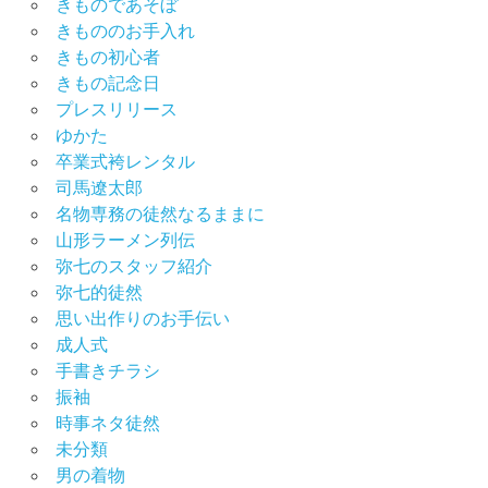
きものであそぼ
物
きもののお手入れ
の
きもの初心者
し
きもの記念日
み
抜
プレスリリース
き
ゆかた
卒業式袴レンタル
着
物
司馬遼太郎
初
名物専務の徒然なるままに
心
山形ラーメン列伝
者
弥七のスタッフ紹介
着
弥七的徒然
物
思い出作りのお手伝い
選
成人式
び
手書きチラシ
振袖
時事ネタ徒然
未分類
男の着物