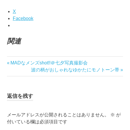
X
Facebook
関連
japan
前
MADなメンズshot!!＠七夕写真撮影会
投
kimono
の
次
波の柄がおしゃれなゆかたにモノトーン帯
稿
記
の
menskimono
事:
記
yamagata
ナ
事:
き
返信を残す
ビ
も
の
ゲ
メールアドレスが公開されることはありません。
※
が
ゆ
付いている欄は必須項目です
か
ー
た