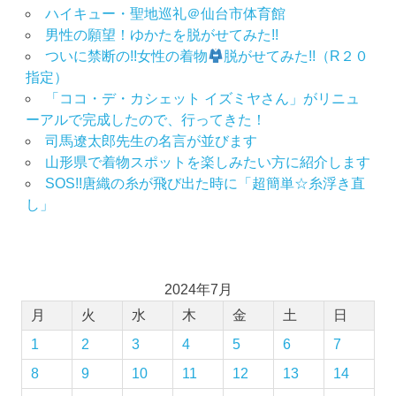
ハイキュー・聖地巡礼＠仙台市体育館
店
男性の願望！ゆかたを脱がせてみた!!
思
ついに禁断の!!女性の着物
脱がせてみた!!（R２０
い
指定）
出
「ココ・デ・カシェット イズミヤさん」がリニュ
作
り
ーアルで完成したので、行ってきた！
の
司馬遼太郎先生の名言が並びます
お
山形県で着物スポットを楽しみたい方に紹介します
手
SOS!!唐織の糸が飛び出た時に「超簡単☆糸浮き直
伝
し」
い
振
袖
振
2024年7月
袖
月
火
水
木
金
土
日
の
し
1
2
3
4
5
6
7
み
8
9
10
11
12
13
14
ぬ
き