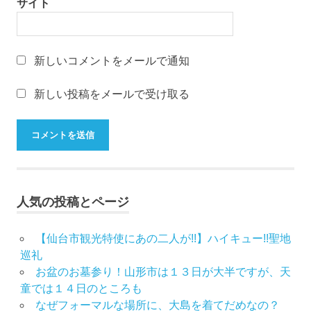
物
サイト
専
務
山
新しいコメントをメールで通知
形
振
新しい投稿をメールで受け取る
袖
レ
ン
タ
ル
山
形
人気の投稿とページ
着
物
布
【仙台市観光特使にあの二人が!!】ハイキュー!!聖地
施
巡礼
弥
お盆のお墓参り！山形市は１３日が大半ですが、天
七
童では１４日のところも
京
なぜフォーマルな場所に、大島を着てだめなの？
染