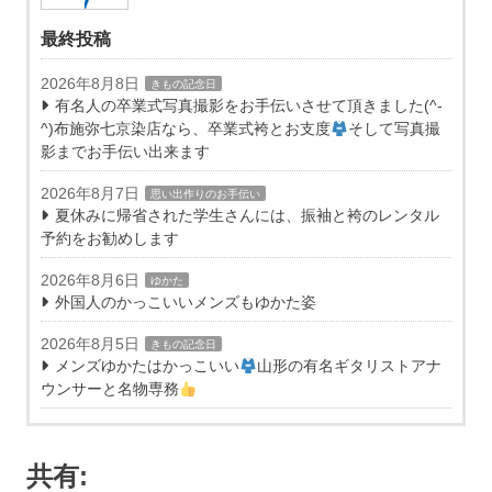
最終投稿
2026年8月8日
きもの記念日
有名人の卒業式写真撮影をお手伝いさせて頂きました(^-
^)布施弥七京染店なら、卒業式袴とお支度
そして写真撮
影までお手伝い出来ます
2026年8月7日
思い出作りのお手伝い
夏休みに帰省された学生さんには、振袖と袴のレンタル
予約をお勧めします
2026年8月6日
ゆかた
外国人のかっこいいメンズもゆかた姿
2026年8月5日
きもの記念日
メンズゆかたはかっこいい
山形の有名ギタリストアナ
ウンサーと名物専務
共有: