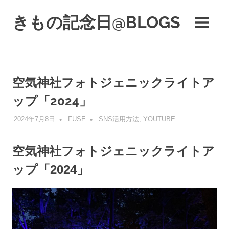
コ
きもの記念日@BLOGS
ン
MENU
テ
着
ン
物
ツ
初
へ
心
ス
空気神社フォトジェニックライトア
者
キ
で
ップ「2024」
も、
ッ
楽
プ
2024年7月8日
FUSE
SNS活用方法
,
YOUTUBE
し
く
読
空気神社フォトジェニックライトア
ん
ップ「2024」
で
参
考
に
な
る