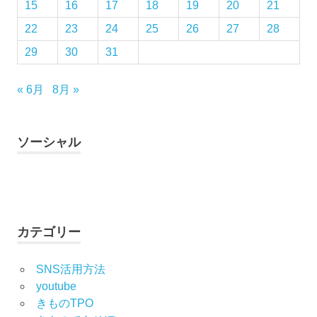
15
16
17
18
19
20
21
振
22
23
24
25
26
27
28
袖
レ
29
30
31
ン
タ
« 6月
8月 »
ル
浴
衣
ソーシャル
男
の
Facebook
Twitter
Instagram
YouTube
着
物
着
カテゴリー
物
ス
ポ
SNS活用方法
ッ
youtube
ト
きものTPO
着