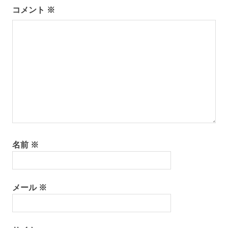
コメント
※
シ
ゆ
か
ョ
た
の
ン
着
付
け
ゆ
か
た
レ
ン
タ
名前
※
ル
レ
ン
メール
※
タ
ル
名