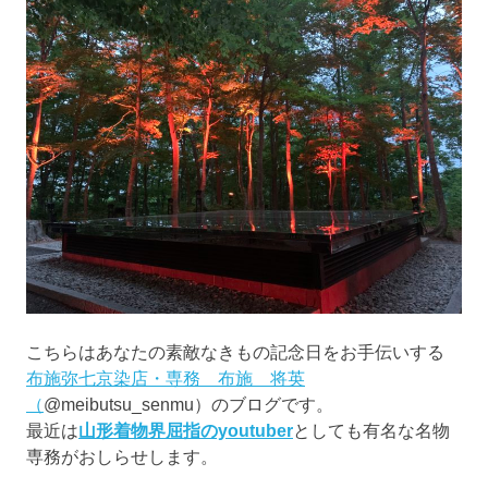
こちらはあなたの素敵なきもの記念日をお手伝いする
布施弥七京染店・専務 布施 将英
（
@meibutsu_senmu）のブログです。
最近は
山形着物界屈指のyoutuber
としても有名な名物
専務がおしらせします。