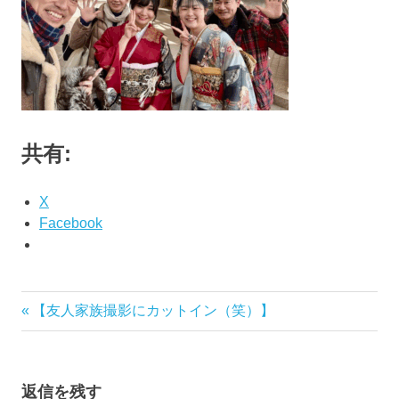
ブ
ロ
グ
で
す。
共有:
X
Facebook
前
【友人家族撮影にカットイン（笑）】
投
の
稿
記
事:
ナ
返信を残す