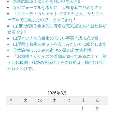
男性の願望！ゆかたを脱がせてみた!!
なぜフォーマルな場所に、大島を着てだめなの？
「ココ・デ・カシェット イズミヤさん」がリニュ
ーアルで完成したので、行ってきた！
山辺町が誇る全国的に有名な電気屋さんの新社長が
登場です!!
山形という地方都市の悲しい事実「成人式が夏」
山形県で着物スポットを楽しみたい方に紹介します
天童温泉ほほえみの宿 滝の湯の若女将登場!!
「お相撲さんサイズの着物反物ってあるの！？」第
７２代横綱・稀勢の里誕生！その時私は、袖付けに目
が行くわけで。
2026年8月
月
火
水
木
金
土
日
1
2