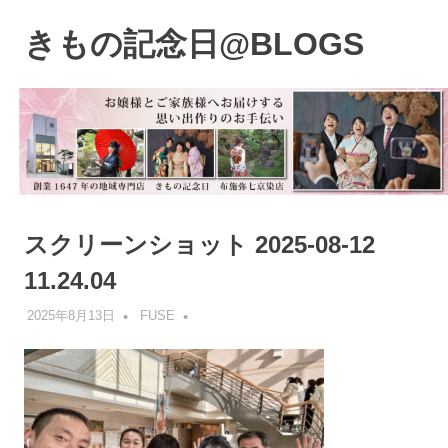
コ
ン
きもの記念日@BLOGS
MENU
テ
着
ン
物
ツ
初
へ
心
ス
者
キ
で
も、
ッ
楽
プ
スクリーンショット 2025-08-12
し
く
11.24.04
読
ん
2025年8月13日
FUSE
で
参
考
に
な
る