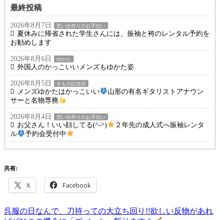
最終投稿
2026年8月7日
思い出作りのお手伝い
夏休みに帰省された学生さんには、振袖と袴のレンタル予約を
お勧めします
2026年8月6日
ゆかた
外国人のかっこいいメンズもゆかた姿
2026年8月5日
きもの記念日
メンズゆかたはかっこいい
山形の有名ギタリストアナウン
サーと名物専務
2026年8月4日
思い出作りのお手伝い
お父さん！いい顔してる(^-^)
２年先の成人式へ振袖レンタ
ル
予約会受付中
共有:
X
Facebook
前
き
呉服の日なんで、刀持っての大立ち回り!!欲しい反物があれ
投