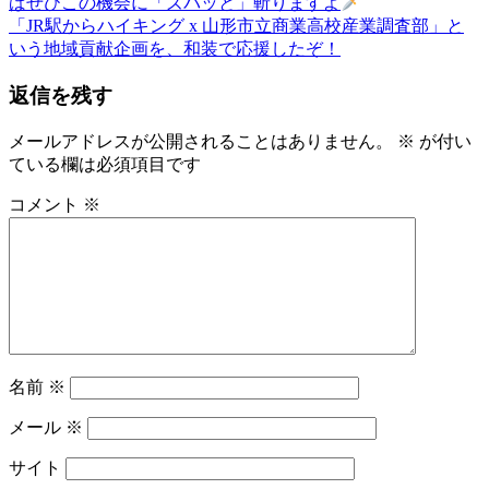
の
も
ばぜひこの機会に「ズバッと」斬りますよ
稿
記
次
の
「JR駅からハイキング x 山形市立商業高校産業調査部」と
事:
の
ゆ
いう地域貢献企画を、和装で応援したぞ！
ナ
記
か
ビ
返信を残す
事:
た
ゆ
ゲ
か
メールアドレスが公開されることはありません。
※
が付い
ー
た
ている欄は必須項目です
の
シ
コメント
※
着
ョ
付
レ
ン
ン
タ
ル
名
物
名前
※
専
務
メール
※
和〜
美
サイト
っ