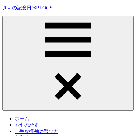
コ
きもの記念日@BLOGS
ン
テ
着
ン
物
ツ
初
へ
心
ス
者
キ
で
ッ
も、
プ
Menu
楽
し
く
読
ん
で
参
考
ホーム
に
弥七の歴史
な
上手な振袖の選び方
る