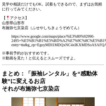
見学や相談だけでもOK。試着もできるので、まずはお気軽
に行ってみてください。
【
アクセス】
山形県山形市
布施弥七京染店（ふせやしちきょうぞめてん）
https://www.google.com/maps/place/%E3%80%92990-
2495+%E5%B1%B1%E5%BD%A2%E7%9C%8C%E5%B1%B1%E5%
entry=ttu&g_ep=EgoyMDI1MDQxNC4xIKXMDSoASAF
※事前予約がおすすめです。
※動画を見た！と伝えるとスムーズですよ。
まとめ：「振袖レンタル」を“感動体
験”に変えるお店
それが布施弥七京染店