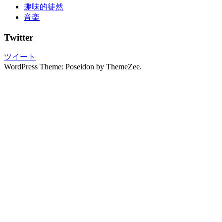
趣味的徒然
の
音楽
し
み
Twitter
ぬ
き
ツイート
振
WordPress Theme: Poseidon by ThemeZee.
袖
の
写
真
撮
影
振
袖
レ
ン
タ
ル
振
袖
展