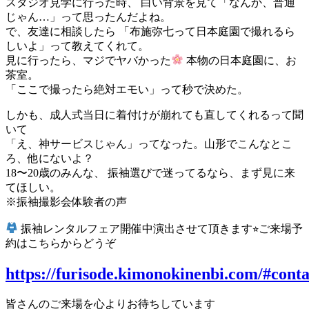
スタジオ見学に行った時、 白い背景を見て「なんか、普通
じゃん…」って思ったんだよね。
で、友達に相談したら 「布施弥七って日本庭園で撮れるら
しいよ」って教えてくれて。
見に行ったら、マジでヤバかった
本物の日本庭園に、お
茶室。
「ここで撮ったら絶対エモい」って秒で決めた。
しかも、成人式当日に着付けが崩れても直してくれるって聞
いて
「え、神サービスじゃん」ってなった。山形でこんなとこ
ろ、他にないよ？
18〜20歳のみんな、 振袖選びで迷ってるなら、まず見に来
てほしい。
※振袖撮影会体験者の声
振袖レンタルフェア開催中演出させて頂きます⭐︎ご来場予
約はこちらからどうぞ
https://furisode.kimonokinenbi.com/#cont
皆さんのご来場を心よりお待ちしています