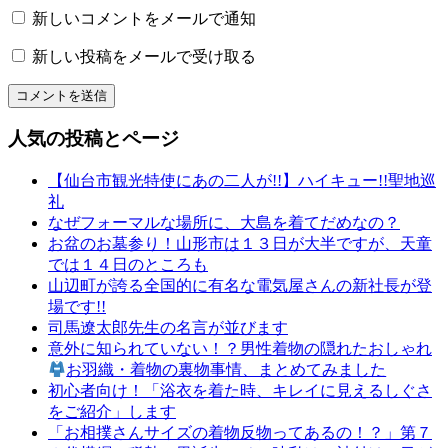
く
新しいコメントをメールで通知
り
新しい投稿をメールで受け取る
和
文
化
山
人気の投稿とページ
形
の
【仙台市観光特使にあの二人が!!】ハイキュー!!聖地巡
有
礼
名
なぜフォーマルな場所に、大島を着てだめなの？
店
お盆のお墓参り！山形市は１３日が大半ですが、天童
山
では１４日のところも
形
山辺町が誇る全国的に有名な電気屋さんの新社長が登
の
場です!!
老
司馬遼太郎先生の名言が並びます
舗
意外に知られていない！？男性着物の隠れたおしゃれ
山
お羽織・着物の裏物事情、まとめてみました
形
初心者向け！「浴衣を着た時、キレイに見えるしぐさ
振
をご紹介」します
袖
「お相撲さんサイズの着物反物ってあるの！？」第７
レ