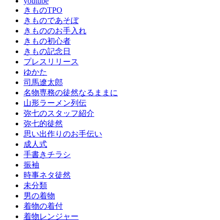
youtube
い
きものTPO
出
きものであそぼ
作
きもののお手入れ
り
きもの初心者
の
きもの記念日
お
プレスリリース
手
ゆかた
伝
司馬遼太郎
い
名物専務の徒然なるままに
成
山形ラーメン列伝
人
弥七のスタッフ紹介
式
弥七的徒然
成
思い出作りのお手伝い
人
成人式
式
手書きチラシ
の
振袖
振
時事ネタ徒然
袖
未分類
振
男の着物
袖
着物の着付
振
着物レンジャー
袖