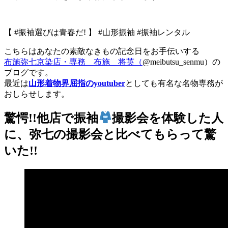
【 #振袖選びは青春だ! 】 #山形振袖 #振袖レンタル
こちらはあなたの素敵なきもの記念日をお手伝いする
布施弥七京染店・専務 布施 将英（
@meibutsu_senmu）の
ブログです。
最近は
山形着物界屈指のyoutuber
としても有名な名物専務が
おしらせします。
驚愕!!他店で振袖
撮影会を体験した人
に、弥七の撮影会と比べてもらって驚
いた!!