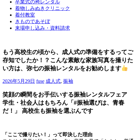
卒業式の袴レンタル
ブ
着物しみぬきクリニック
ロ
着付教室
グ
きものであそぼ
で
来場申し込み・資料請求
す。
もう高校生の頃から、成人式の準備をするってご
存知でしたか！？こんな素敵な家族写真を撮りた
い方は、弥七の振袖レンタルをお勧めします
2026年5月29日
fuse
成人式
,
振袖
笑顔の瞬間をお手伝いする振袖レンタルフェア
学生・社会人はもちろん「#振袖選びは、青春
だ！」 高校生も振袖を選ぶんです
「ここで撮りたい！」って即決した理由