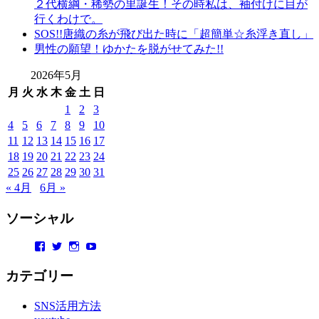
２代横綱・稀勢の里誕生！その時私は、袖付けに目が
ン
行くわけで。
タ
SOS!!唐織の糸が飛び出た時に「超簡単☆糸浮き直し」
ル
男性の願望！ゆかたを脱がせてみた!!
山
形
2026年5月
着
月
火
水
木
金
土
日
物
1
2
3
布
4
5
6
7
8
9
10
施
11
12
13
14
15
16
17
弥
18
19
20
21
22
23
24
七
京
25
26
27
28
29
30
31
染
« 4月
6月 »
店
思
ソーシャル
い
出
Facebook
Twitter
Instagram
YouTube
つ
カテゴリー
く
り
SNS活用方法
思