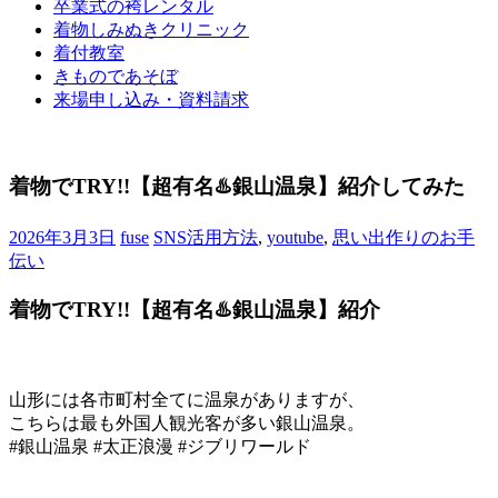
卒業式の袴レンタル
ブ
着物しみぬきクリニック
ロ
着付教室
グ
きものであそぼ
で
来場申し込み・資料請求
す。
着物でTRY!!【超有名♨️銀山温泉】紹介してみた
2026年3月3日
fuse
SNS活用方法
,
youtube
,
思い出作りのお手
伝い
着物でTRY!!【超有名♨️銀山温泉】紹介
山形には各市町村全てに温泉がありますが、
こちらは最も外国人観光客が多い銀山温泉。
#銀山温泉 #太正浪漫 #ジブリワールド