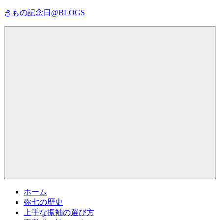
コ
きもの記念日@BLOGS
ン
テ
着
ン
物
ツ
初
へ
心
ス
者
キ
で
ッ
も、
プ
Menu
楽
し
く
読
ん
で
参
考
ホーム
に
弥七の歴史
な
上手な振袖の選び方
る