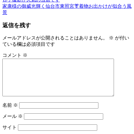
投
の
次
も
家康様の御威光輝く仙台市東照宮👘着物お出かけが似合う風
稿
記
の
の
景
事:
記
ゆ
ナ
返信を残す
事:
か
ビ
た
ゆ
メールアドレスが公開されることはありません。
※
が付い
ゲ
か
ている欄は必須項目です
ー
た
コメント
※
の
シ
着
ョ
付
レ
ン
ン
タ
ル
名
名前
※
物
専
メール
※
務
和〜
サイト
美