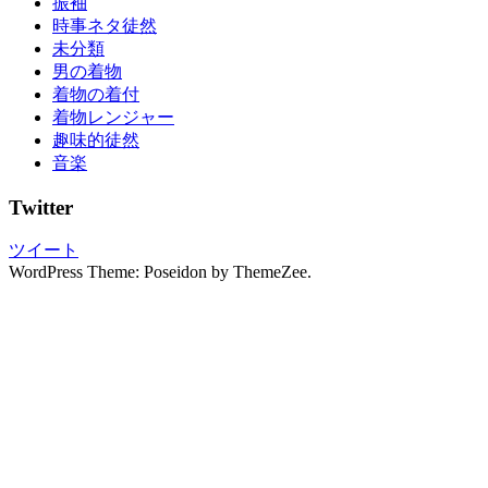
振袖
袖
時事ネタ徒然
の
未分類
し
男の着物
み
着物の着付
ぬ
着物レンジャー
き
趣味的徒然
振
音楽
袖
の
Twitter
写
真
ツイート
撮
WordPress Theme: Poseidon by ThemeZee.
影
振
袖
レ
ン
タ
ル
振
袖