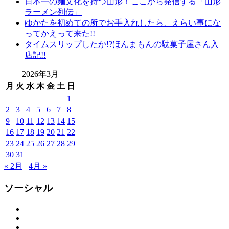
日本一の麺文化を持つ山形！ここから発信する「山形
レ
ラーメン列伝」
ン
ゆかたを初めての所でお手入れしたら、えらい事にな
タ
ってかえって来た!!
ル
タイムスリップしたか!?ほんまもんの駄菓子屋さん入
山
店記!!
形
着
2026年3月
物
月
火
水
木
金
土
日
布
1
施
2
3
4
5
6
7
8
弥
9
10
11
12
13
14
15
七
16
17
18
19
20
21
22
京
染
23
24
25
26
27
28
29
店
30
31
思
« 2月
4月 »
い
出
ソーシャル
つ
く
Facebook
Twitter
り
Instagram
思