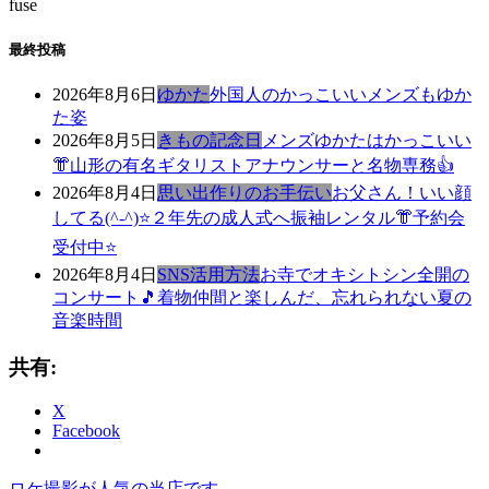
fuse
最終投稿
2026年8月6日
ゆかた
外国人のかっこいいメンズもゆか
た姿
2026年8月5日
きもの記念日
メンズゆかたはかっこいい
👘山形の有名ギタリストアナウンサーと名物専務👍
2026年8月4日
思い出作りのお手伝い
お父さん！いい顔
してる(^-^)⭐️２年先の成人式へ振袖レンタル👘予約会
受付中⭐️
2026年8月4日
SNS活用方法
お寺でオキシトシン全開の
コンサート🎵着物仲間と楽しんだ、忘れられない夏の
音楽時間
共有:
X
Facebook
前
き
ロケ撮影が人気の当店です