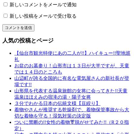
っ
新しいコメントをメールで通知
く
新しい投稿をメールで受け取る
り
和
文
化
人気の投稿とページ
山
形
【仙台市観光特使にあの二人が!!】ハイキュー!!聖地巡
の
礼
有
お盆のお墓参り！山形市は１３日が大半ですが、天童
名
では１４日のところも
店
山辺町が誇る全国的に有名な電気屋さんの新社長が登
山
場です!!
形
山形県を代表する温泉旅館の女将に会ってきた!!天童
の
温泉ほほえみの宿滝の湯・陽子女将
老
３分でわかる日本の伝統文様【豆絞り】
舗
着物やさんが推奨する乾燥剤で、着物保管事故から大
山
切な着物を守る！湿気対策の決定版
形
ついに禁断の!!女性の着物👘脱がせてみた!!（R２０指
振
定）
袖