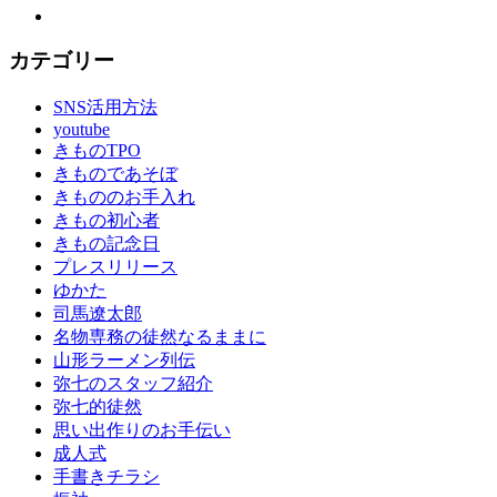
YouTube
い
出
カテゴリー
作
り
SNS活用方法
の
youtube
お
きものTPO
手
きものであそぼ
伝
きもののお手入れ
い
きもの初心者
成
きもの記念日
人
プレスリリース
式
ゆかた
成
司馬遼太郎
人
名物専務の徒然なるままに
式
山形ラーメン列伝
の
弥七のスタッフ紹介
振
弥七的徒然
袖
思い出作りのお手伝い
振
成人式
袖
手書きチラシ
振