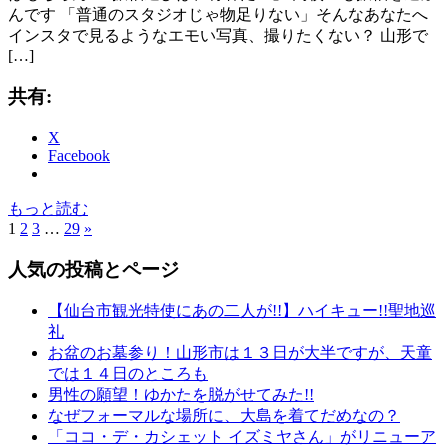
んです 「普通のスタジオじゃ物足りない」そんなあなたへ
インスタで見るようなエモい写真、撮りたくない？ 山形で
[…]
共有:
X
Facebook
もっと読む
1
2
3
…
29
次
»
投
の
稿
人気の投稿とページ
記
事
の
【仙台市観光特使にあの二人が!!】ハイキュー!!聖地巡
ペ
礼
お盆のお墓参り！山形市は１３日が大半ですが、天童
ー
では１４日のところも
ジ
男性の願望！ゆかたを脱がせてみた!!
なぜフォーマルな場所に、大島を着てだめなの？
送
「ココ・デ・カシェット イズミヤさん」がリニューア