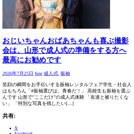
おじいちゃんおばあちゃんも喜ぶ撮影
会は、山形で成人式の準備をする方へ
最高にお勧めです
2026年7月25日
fuse
成人式
,
振袖
笑顔の瞬間をお手伝いする振袖レンタルフェア学生・社会人
はもちろん「#振袖選びは、青春だ！」 高校生も振袖を選ぶ
んです 山形で”ここだけ”の成人式体験 「友達と被りたくな
い」 「特別な写真を残したい[…]
共有:
X
Facebook