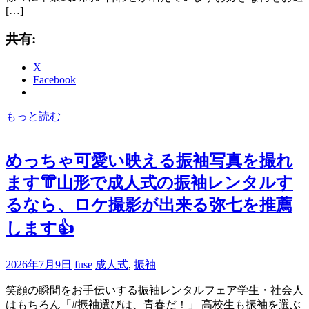
[…]
共有:
X
Facebook
もっと読む
めっちゃ可愛い映える振袖写真を撮れ
ます👘山形で成人式の振袖レンタルす
るなら、ロケ撮影が出来る弥七を推薦
します👍
2026年7月9日
fuse
成人式
,
振袖
笑顔の瞬間をお手伝いする振袖レンタルフェア学生・社会人
はもちろん「#振袖選びは、青春だ！」 高校生も振袖を選ぶ