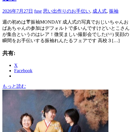
2026年7月27日
fuse
思い出作りのお手伝い
,
成人式
,
振袖
週の初めは👘振袖MONDAY 成人式の写真でおじいちゃんお
ばあちゃんの参加はデフォルトで多いんですけどいとこさん
が集合というのはレア！微笑ましい撮影会でした(^^) 笑顔の
瞬間をお手伝いする振袖れんたるフェアです 高校３[…]
共有:
X
Facebook
もっと読む