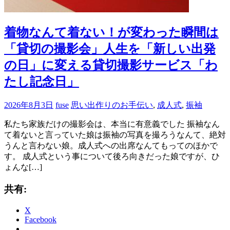
着物なんて着ない！が変わった瞬間は
「貸切の撮影会」人生を「新しい出発
の日」に変える貸切撮影サービス「わ
たし記念日」
2026年8月3日
fuse
思い出作りのお手伝い
,
成人式
,
振袖
私たち家族だけの撮影会は、本当に有意義でした 振袖なん
て着ないと言っていた娘は振袖の写真を撮ろうなんて、絶対
うんと言わない娘。成人式への出席なんてもってのほかで
す。 成人式という事について後ろ向きだった娘ですが、ひ
ょんな[…]
共有:
X
Facebook