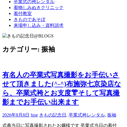
卒業式の袴レンタル
ブ
着物しみぬきクリニック
ロ
着付教室
グ
きものであそぼ
で
来場申し込み・資料請求
す。
カテゴリー:
振袖
有名人の卒業式写真撮影をお手伝いさ
せて頂きました(^-^)布施弥七京染店な
ら、卒業式袴とお支度👘そして写真撮
影までお手伝い出来ます
2026年8月8日
fuse
きもの記念日
,
卒業式袴レンタル
,
振袖
式典当日に写真撮影されたお嬢様です 卒業式当日の着付