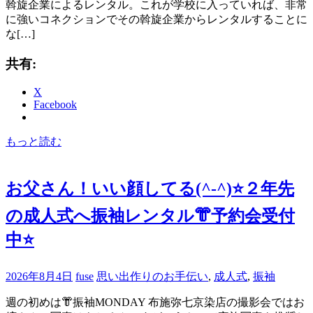
斡旋企業によるレンタル。これが学校に入っていれば、非常
に強いコネクションでその斡旋企業からレンタルすることに
な[…]
共有:
X
Facebook
もっと読む
お父さん！いい顔してる(^-^)⭐️２年先
の成人式へ振袖レンタル👘予約会受付
中⭐️
2026年8月4日
fuse
思い出作りのお手伝い
,
成人式
,
振袖
週の初めは👘振袖MONDAY 布施弥七京染店の撮影会ではお