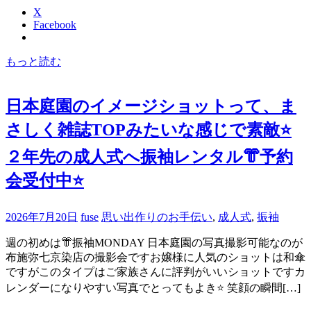
X
Facebook
もっと読む
日本庭園のイメージショットって、ま
さしく雑誌TOPみたいな感じで素敵⭐️
２年先の成人式へ振袖レンタル👘予約
会受付中⭐️
2026年7月20日
fuse
思い出作りのお手伝い
,
成人式
,
振袖
週の初めは👘振袖MONDAY 日本庭園の写真撮影可能なのが
布施弥七京染店の撮影会ですお嬢様に人気のショットは和傘
ですがこのタイプはご家族さんに評判がいいショットですカ
レンダーになりやすい写真でとってもよき⭐️ 笑顔の瞬間[…]