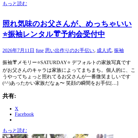
もっと読む
照れ気味のお父さんが、めっちゃいい
⭐️振袖レンタル👘予約会受付中
2026年7月11日
fuse
思い出作りのお手伝い
,
成人式
,
振袖
振袖👘メモリー⭐️SATURDAY⭐️ デフォルトの家族写真です
がお父さんのキャラは家族によってまちまち。個人的に、こ
うやってちょっと照れてるお父さんが一番微笑ましいです
(^^)あったかい家族だなぁ〜 笑顔の瞬間をお手伝[…]
共有:
X
Facebook
もっと読む