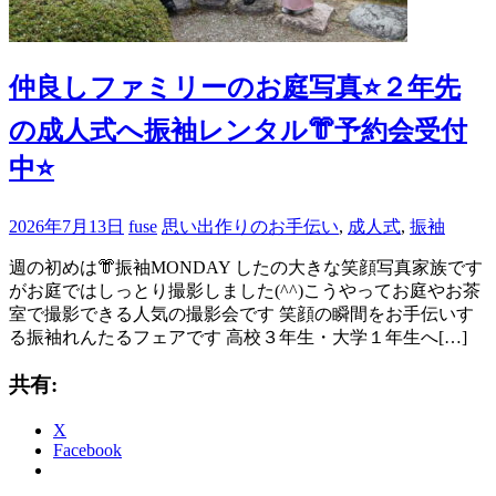
仲良しファミリーのお庭写真⭐️２年先
の成人式へ振袖レンタル👘予約会受付
中⭐️
2026年7月13日
fuse
思い出作りのお手伝い
,
成人式
,
振袖
週の初めは👘振袖MONDAY したの大きな笑顔写真家族です
がお庭ではしっとり撮影しました(^^)こうやってお庭やお茶
室で撮影できる人気の撮影会です 笑顔の瞬間をお手伝いす
る振袖れんたるフェアです 高校３年生・大学１年生へ[…]
共有:
X
Facebook