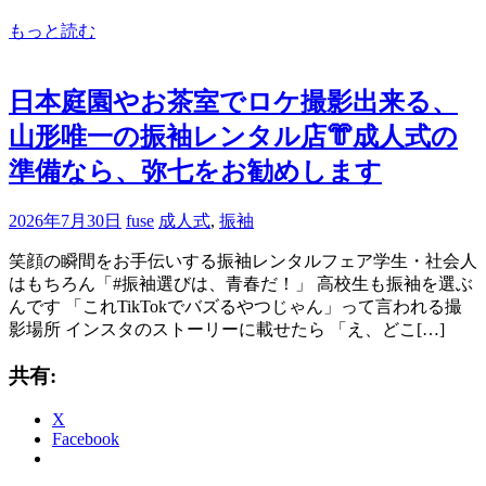
もっと読む
日本庭園やお茶室でロケ撮影出来る、
山形唯一の振袖レンタル店👘成人式の
準備なら、弥七をお勧めします
2026年7月30日
fuse
成人式
,
振袖
笑顔の瞬間をお手伝いする振袖レンタルフェア学生・社会人
はもちろん「#振袖選びは、青春だ！」 高校生も振袖を選ぶ
んです 「これTikTokでバズるやつじゃん」って言われる撮
影場所 インスタのストーリーに載せたら 「え、どこ[…]
共有:
X
Facebook