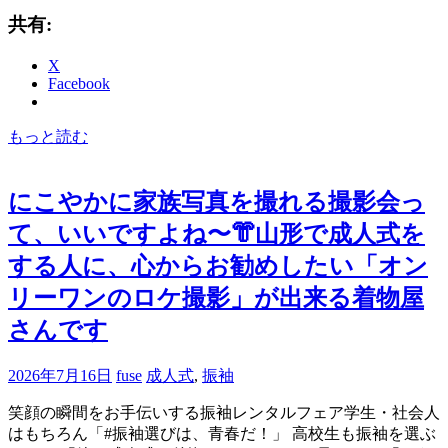
共有:
X
Facebook
もっと読む
にこやかに家族写真を撮れる撮影会っ
て、いいですよね〜👘山形で成人式を
する人に、心からお勧めしたい「オン
リーワンのロケ撮影」が出来る着物屋
さんです
2026年7月16日
fuse
成人式
,
振袖
笑顔の瞬間をお手伝いする振袖レンタルフェア学生・社会人
はもちろん「#振袖選びは、青春だ！」 高校生も振袖を選ぶ