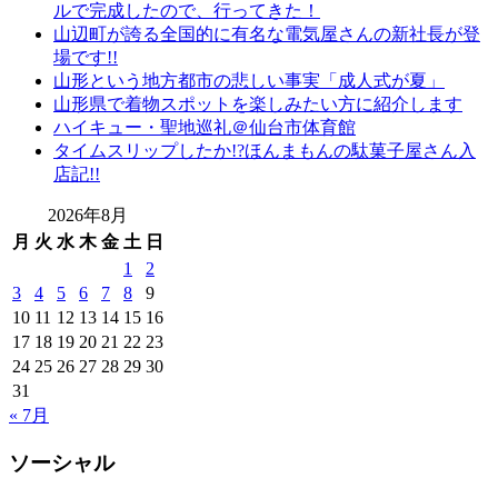
り
ルで完成したので、行ってきた！
山辺町が誇る全国的に有名な電気屋さんの新社長が登
場です!!
山形という地方都市の悲しい事実「成人式が夏」
山形県で着物スポットを楽しみたい方に紹介します
ハイキュー・聖地巡礼＠仙台市体育館
タイムスリップしたか!?ほんまもんの駄菓子屋さん入
店記!!
2026年8月
月
火
水
木
金
土
日
1
2
3
4
5
6
7
8
9
10
11
12
13
14
15
16
17
18
19
20
21
22
23
24
25
26
27
28
29
30
31
« 7月
ソーシャル