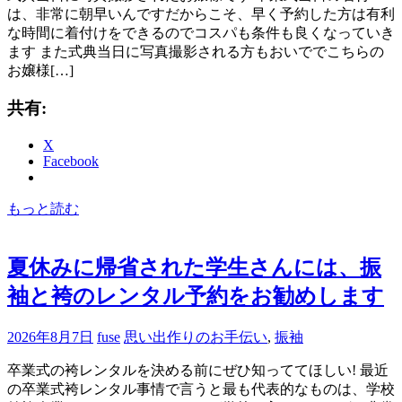
は、非常に朝早いんですだからこそ、早く予約した方は有利
な時間に着付けをできるのでコスパも条件も良くなっていき
ます また式典当日に写真撮影される方もおいででこちらの
お嬢様[…]
共有:
X
Facebook
もっと読む
夏休みに帰省された学生さんには、振
袖と袴のレンタル予約をお勧めします
2026年8月7日
fuse
思い出作りのお手伝い
,
振袖
卒業式の袴レンタルを決める前にぜひ知っててほしい! 最近
の卒業式袴レンタル事情で言うと最も代表的なものは、学校