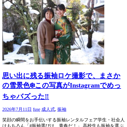
思い出に残る振袖ロケ撮影で、まさか
の雪景色❄️この写真がInstagramでめっ
ちゃバズった‼️
2026年7月11日
fuse
成人式
,
振袖
笑顔の瞬間をお手伝いする振袖レンタルフェア学生・社会人
はもちろん「#振袖選びは、青春だ！」 高校生も振袖を選ぶ