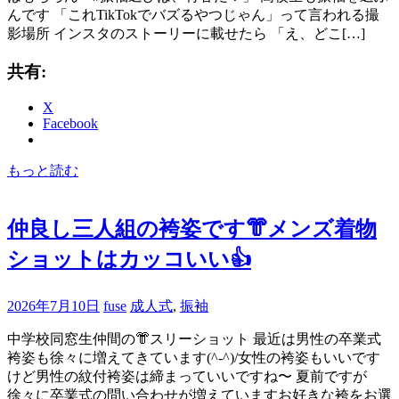
んです 「これTikTokでバズるやつじゃん」って言われる撮
影場所 インスタのストーリーに載せたら 「え、どこ[…]
共有:
X
Facebook
もっと読む
仲良し三人組の袴姿です👘メンズ着物
ショットはカッコいい👍
2026年7月10日
fuse
成人式
,
振袖
中学校同窓生仲間の👘スリーショット 最近は男性の卒業式
袴姿も徐々に増えてきています(^-^)/女性の袴姿もいいです
けど男性の紋付袴姿は締まっていいですね〜 夏前ですが
徐々に卒業式の問い合わせが増えていますお好きな袴をお選