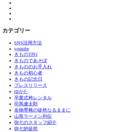
Facebook
Twitter
Instagram
YouTube
カテゴリー
SNS活用方法
youtube
きものTPO
きものであそぼ
きもののお手入れ
きもの初心者
きもの記念日
プレスリリース
ゆかた
卒業式袴レンタル
司馬遼太郎
名物専務の徒然なるままに
山形ラーメン列伝
弥七のスタッフ紹介
弥七的徒然