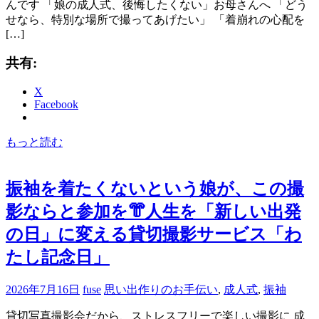
んです 「娘の成人式、後悔したくない」お母さんへ 「どう
せなら、特別な場所で撮ってあげたい」 「着崩れの心配を
[…]
共有:
X
Facebook
もっと読む
振袖を着たくないという娘が、この撮
影ならと参加を👘人生を「新しい出発
の日」に変える貸切撮影サービス「わ
たし記念日」
2026年7月16日
fuse
思い出作りのお手伝い
,
成人式
,
振袖
貸切写真撮影会だから、ストレスフリーで楽しい撮影に 成