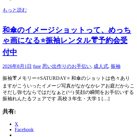
もっと読む
和傘のイメージショットって、めっち
ゃ画になる⭐️振袖レンタル👘予約会受
付中
2026年8月1日
fuse
思い出作りのお手伝い
,
成人式
,
振袖
振袖👘メモリー⭐️SATURDAY⭐️ 和傘のショットは色々あり
ますがこういったイメージ写真がなかなかレアお庭だからこ
そだし弥七ならではだなぁと(^^) 笑顔の瞬間をお手伝いする
振袖れんたるフェアです 高校３年生・大学１[…]
共有:
X
Facebook