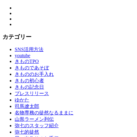
Facebook
Twitter
Instagram
YouTube
カテゴリー
SNS活用方法
youtube
きものTPO
きものであそぼ
きもののお手入れ
きもの初心者
きもの記念日
プレスリリース
ゆかた
司馬遼太郎
名物専務の徒然なるままに
山形ラーメン列伝
弥七のスタッフ紹介
弥七的徒然