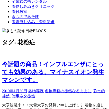
卒業式の袴レンタル
ブ
着物しみぬきクリニック
ロ
着付教室
グ
きものであそぼ
で
来場申し込み・資料請求
す。
タグ:
花粉症
今話題の商品！インフルエンザにとっ
ても効果のある、マイナスイオン発生
マシンです。
2019年1月30日
名物専務
名物専務の徒然なるままに
,
弥七的
徒然
,
時事ネタ徒然
大寒波襲来！！大雪大寒お見舞い申し上げます 着物を通し