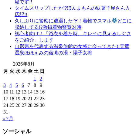
場です!!
タイムスリップしたか!?ほんまもんの駄菓子屋さん入
店記!!
久しぶりに警察に遭遇したぞ！着物でスマホ
どこに
収納してる!?激録着物警察24時
初心者向け！「浴衣を着た時、キレイに見えるしぐさ
をご紹介」します
山形県を代表する温泉旅館の女将に会ってきた!!天童
温泉ほほえみの宿滝の湯・陽子女将
2026年8月
月
火
水
木
金
土
日
1
2
3
4
5
6
7
8
9
10
11
12
13
14
15
16
17
18
19
20
21
22
23
24
25
26
27
28
29
30
31
« 7月
ソーシャル