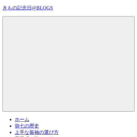
コ
きもの記念日@BLOGS
ン
テ
着
ン
物
ツ
初
へ
心
ス
者
キ
で
ッ
も、
プ
Menu
楽
し
く
読
ん
で
参
考
ホーム
に
弥七の歴史
な
上手な振袖の選び方
る