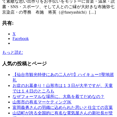
て素敵な思い出作りをお手伝いをモットーに音楽・温泉・読
書・SNS・スポーツ、そして人とのご縁が大好きな布施弥七
京染店・の専務 布施 将英（@fuseyashichi）[…]
共有:
X
Facebook
もっと読む
人気の投稿とページ
【仙台市観光特使にあの二人が!!】ハイキュー!!聖地巡
礼
お盆のお墓参り！山形市は１３日が大半ですが、天童
では１４日のところも
なぜフォーマルな場所に、大島を着てだめなの？
山形市の有名マーケティングJK
富岡義勇さんの羽織に込められた思いと仕立ての言葉
山辺町が誇る全国的に有名な電気屋さんの新社長が登