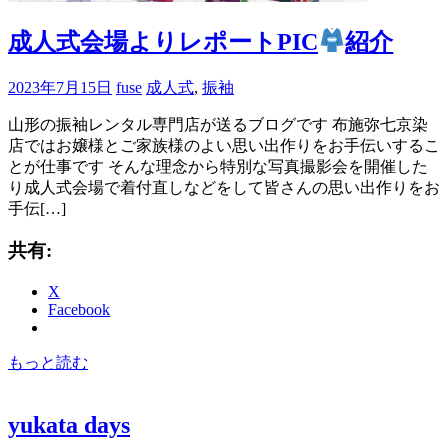
成人式会場よりレポートPIC
紹介
2023年7月15日
fuse
成人式
,
振袖
山形の振袖レンタル専門店が送るブログです 布施弥七京染
店ではお嬢様とご家族様のよい思い出作りをお手伝いするこ
とが仕事です そんな理念から特別な写真撮影会を開催した
り成人式会場で着付直しなどをして皆さんの思い出作りをお
手伝[…]
共有:
X
Facebook
もっと読む
yukata days