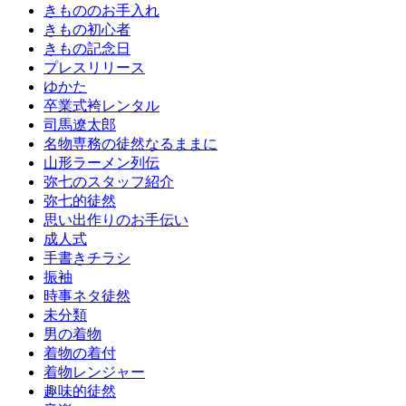
きもののお手入れ
きもの初心者
きもの記念日
プレスリリース
ゆかた
卒業式袴レンタル
司馬遼太郎
名物専務の徒然なるままに
山形ラーメン列伝
弥七のスタッフ紹介
弥七的徒然
思い出作りのお手伝い
成人式
手書きチラシ
振袖
時事ネタ徒然
未分類
男の着物
着物の着付
着物レンジャー
趣味的徒然