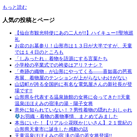
もっと読む
人気の投稿とページ
【仙台市観光特使にあの二人が!!】ハイキュー!!聖地巡
礼
お盆のお墓参り！山形市は１３日が大半ですが、天童
では１４日のところも
「しみったれ」着物を語源にする言葉たち
小学校の卒業式での袴姿はアリ？ナシ？
「奇跡の織物」が山形にやってくる——喜如嘉の芭蕉
布展、着物屋のテンションが上がらないわけがない
山辺町が誇る全国的に有名な電気屋さんの新社長が登
場です!!
山形県を代表する温泉旅館の女将に会ってきた!!天童
温泉ほほえみの宿滝の湯・陽子女将
意外に知られていない！？男性着物の隠れたおしゃれ
お羽織・着物の裏物事情、まとめてみました
本当にいた！【リアル☆花咲かじいさん】２１世紀の
山形県天童市に誕生した感動の話
天童温泉ほほえみの宿 滝の湯の若女将登場!!