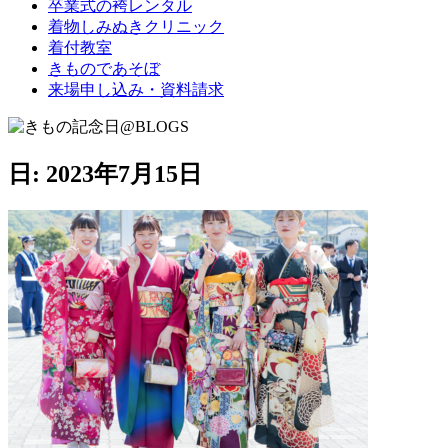
卒業式の袴レンタル
ブ
着物しみぬきクリニック
ロ
着付教室
グ
きものであそぼ
で
来場申し込み・資料請求
す。
日:
2023年7月15日