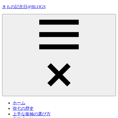
コ
きもの記念日@BLOGS
ン
テ
着
ン
物
ツ
初
へ
心
ス
者
キ
で
ッ
も、
プ
Menu
楽
し
く
読
ん
で
参
考
ホーム
に
弥七の歴史
な
上手な振袖の選び方
る