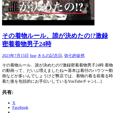
その着物ルール、誰が決めたの!?激録
密着着物男子24時
2023年7月15日
fuse
きもの記念日
,
弥七的徒然
その着物ルール、誰が決めたの!?激録密着着物男子24時 着物
の動画って、だいぶ増えましたね〜基本は着付のハウツー動
画などが多いんでしょうけど弊店では、着物の着る前着る時
着た後を包括的にお手伝いしているYouTubeチャン[…]
共有:
X
Facebook