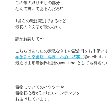
この帯の織り出しの部分
ブ
ロ
なんて書いてあるんだろ!?
グ
で
1番右の織は識別できるけど
す。
最初の２文字が読めない。
誰か解読して〜
こちらはあなたの素敵なきもの記念日をお手伝い
布施弥七京染店・専務 布施 将英（
@meibut
最近は山形着物界屈指のyoutuberとしても有名
着物についてのハウツーや
着物初心者が知りたいコンテンツを
お届けしています。