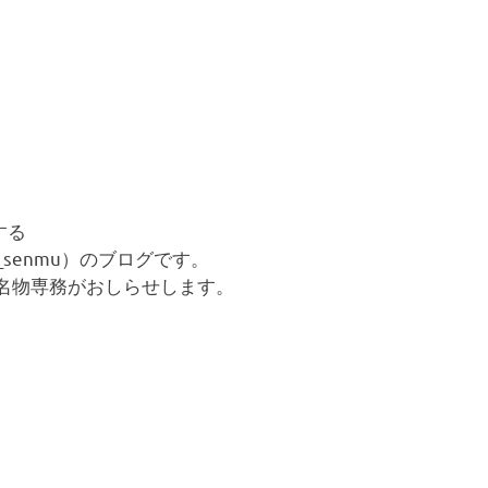
する
su_senmu）のブログです。
な名物専務がおしらせします。