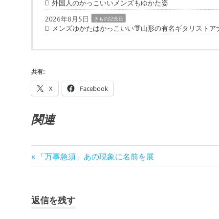
外国人のかっこいいメンズもゆかた姿
2026年8月5日
きもの記念日
メンズゆかたはかっこいい👘山形の有名ギタリストア
共有:
X
Facebook
関連
き
前
「万事急須」あの現象に名前を展
投
も
の
の
稿
記
ゆ
事:
か
ナ
返信を残す
た