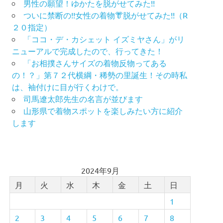
男性の願望！ゆかたを脱がせてみた!!
ついに禁断の!!女性の着物👘脱がせてみた!!（R
２０指定）
「ココ・デ・カシェット イズミヤさん」がリ
ニューアルで完成したので、行ってきた！
「お相撲さんサイズの着物反物ってある
の！？」第７２代横綱・稀勢の里誕生！その時私
は、袖付けに目が行くわけで。
司馬遼太郎先生の名言が並びます
山形県で着物スポットを楽しみたい方に紹介
します
2024年9月
月
火
水
木
金
土
日
1
2
3
4
5
6
7
8