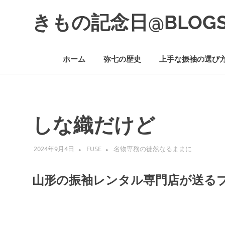
コ
きもの記念日@BLOG
ン
テ
着
ン
物
ツ
ホーム
弥七の歴史
上手な振袖の選び
初
へ
心
ス
者
キ
で
ッ
も、
プ
楽
しな織だけど
し
く
読
2024年9月4日
FUSE
名物専務の徒然なるままに
ん
で
参
山形の振袖レンタル専門店が送る
考
に
な
る