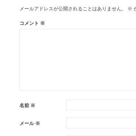
ビ
ゆ
メールアドレスが公開されることはありません。
※
か
ゲ
た
の
コメント
※
ー
着
付
シ
レ
ン
ョ
タ
ル
ン
司
馬
遼
太
郎
名
名前
※
物
専
メール
※
務
山