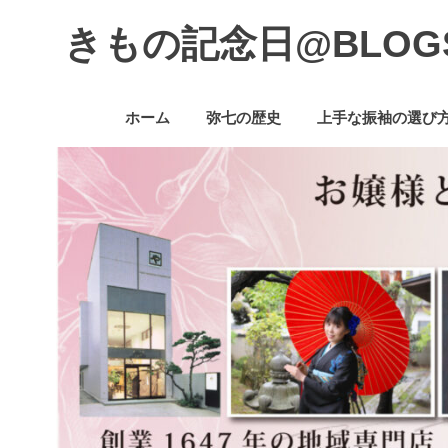
コ
きもの記念日@BLOG
ン
テ
着
ン
物
ツ
ホーム
弥七の歴史
上手な振袖の選び
初
へ
心
ス
者
キ
で
ッ
も、
プ
楽
し
く
読
ん
で
参
考
に
な
る