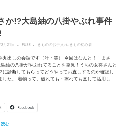
さか!?大島紬の八掛やぶれ事件
️
年2月21日
FUSE
きもののお手入れ
,
きもの初心者
弁丸出しの会話です（汗・笑） 今回はなんと！！まさ
?大島紬の八掛がやぶれてることを発見！うちの女将さんと
フに診断してもらってどうやってお直しするのか確認し
ました。 着物って、破れても・擦れても直して活用し
X
Facebook
と読む