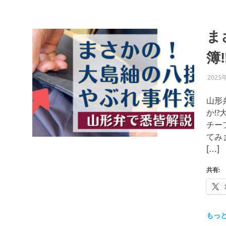
ま
簿‼
2025
山形
か!
チー
てみ
[…]
共有:
もっ