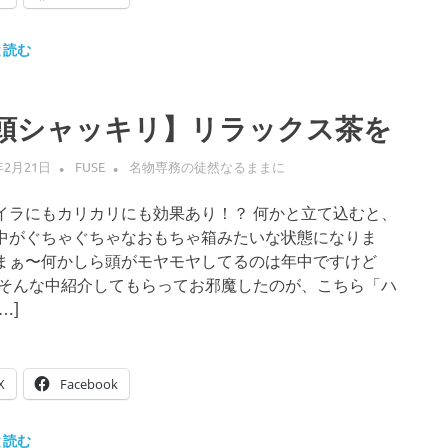
と読む
頭シャッキリ】リラックス茶を
年2月21日
FUSE
名物専務の徒然なるままに
イラにもカリカリにも効果あり！？ 何かと立て込むと、
中がぐちゃぐちゃなおもちゃ箱みたいな状態になりま
まぁ〜何かしら頭がモヤモヤしてるのは年中ですけど
 そんな中紹介してもらってお邪魔したのが、こちら「ハ
…]
X
Facebook
と読む