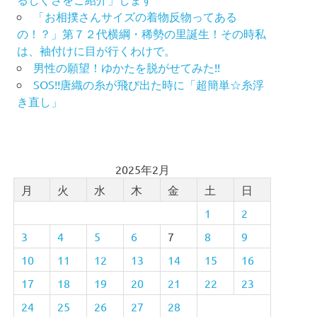
「お相撲さんサイズの着物反物ってある
の！？」第７２代横綱・稀勢の里誕生！その時私
は、袖付けに目が行くわけで。
男性の願望！ゆかたを脱がせてみた!!
SOS!!唐織の糸が飛び出た時に「超簡単☆糸浮
き直し」
2025年2月
月
火
水
木
金
土
日
1
2
3
4
5
6
7
8
9
10
11
12
13
14
15
16
17
18
19
20
21
22
23
24
25
26
27
28