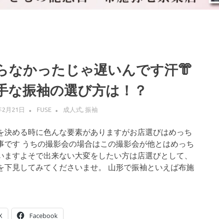
らなかったじゃ遅いんです汗👘
手な振袖の選び方は！？
年2月21日
FUSE
成人式
,
振袖
を決める時に色んな要素がありますがお店選びはめっち
事です うちの撮影会の場合はこの撮影会が他とはめっち
いますよそで出来ない大変をしたい方は店選びとして、
を下見してみてくださいませ。 山形で振袖といえば布施
X
Facebook