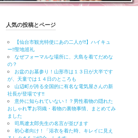
人気の投稿とページ
【仙台市観光特使にあの二人が!!】ハイキュ
ー!!聖地巡礼
なぜフォーマルな場所に、大島を着てだめな
の？
お盆のお墓参り！山形市は１３日が大半です
が、天童では１４日のところも
山辺町が誇る全国的に有名な電気屋さんの新
社長が登場です!!
意外に知られていない！？男性着物の隠れた
おしゃれ👘お羽織・着物の裏物事情、まとめてみ
ました
司馬遼太郎先生の名言が並びます
初心者向け！「浴衣を着た時、キレイに見え
るしぐさをご紹介」します