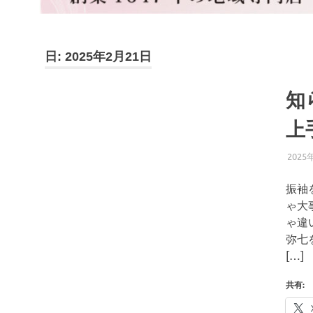
ブ
ロ
グ
で
日:
2025年2月21日
す。
知
上
2025
振袖
ゃ大
ゃ違
弥七
[…]
共有: