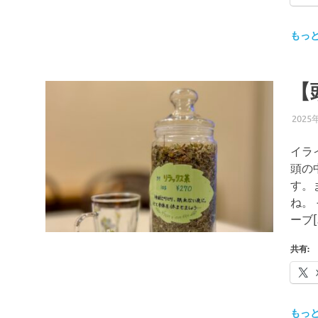
もっ
【
2025
イラ
頭の
す。
ね。
ーブ[
共有:
もっ