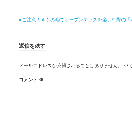
ブ
ロ
グ
前
ご注意！きもの姿でオープンテラスを楽しむ際の「
投
で
の
す。
稿
記
事:
ナ
返信を残す
ビ
メールアドレスが公開されることはありません。
※
ゲ
コメント
※
ー
シ
ョ
ン