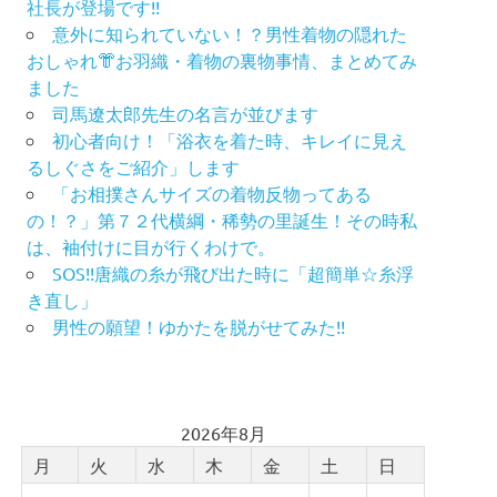
社長が登場です!!
意外に知られていない！？男性着物の隠れた
おしゃれ👘お羽織・着物の裏物事情、まとめてみ
ました
司馬遼太郎先生の名言が並びます
初心者向け！「浴衣を着た時、キレイに見え
るしぐさをご紹介」します
「お相撲さんサイズの着物反物ってある
の！？」第７２代横綱・稀勢の里誕生！その時私
は、袖付けに目が行くわけで。
SOS!!唐織の糸が飛び出た時に「超簡単☆糸浮
き直し」
男性の願望！ゆかたを脱がせてみた!!
2026年8月
月
火
水
木
金
土
日