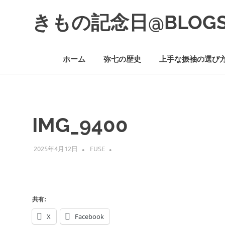
コ
きもの記念日@BLOG
ン
テ
着
ン
物
ツ
ホーム
弥七の歴史
上手な振袖の選び
初
へ
心
ス
者
キ
で
ッ
も、
プ
楽
IMG_9400
し
く
読
2025年4月12日
FUSE
ん
で
参
考
に
共有:
な
X
Facebook
る