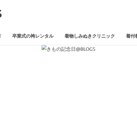
S
方
卒業式の袴レンタル
着物しみぬきクリニック
着付