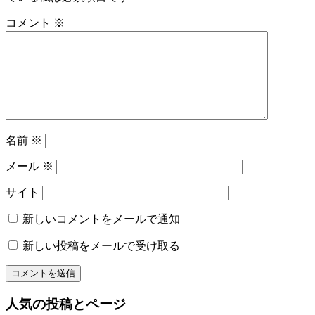
ー
た
コメント
※
の
シ
着
ョ
付
レ
ン
ン
タ
ル
名
名前
※
物
専
メール
※
務
和〜
サイト
美
っ
新しいコメントをメールで通知
く
新しい投稿をメールで受け取る
り
和
文
化
人気の投稿とページ
山