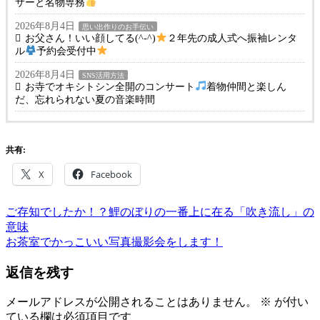
サーと名物専務
2026年8月4日
思い出作りのお手伝い
お父さん！いい顔してる(^-^)
２年先の成人式へ振袖レンタ
ル
予約会受付中
2026年8月4日
SNS活用方法
お寺でオキシトシン全開のコンサート
着物仲間と楽しん
だ、忘れられない夏の音楽時間
共有:
X
Facebook
前
き
ご存知でしたか！？鯉のぼりの一番上に在る「吹き流し」の
投
の
も
意味
稿
記
次
の
お茶室でかっこいい写真撮影会をします！
事:
の
ゆ
ナ
返信を残す
記
か
ビ
事:
た
ゆ
メールアドレスが公開されることはありません。
※
が付い
ゲ
か
ている欄は必須項目です