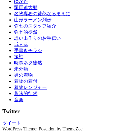
ゆかた
伝
司馬遼太郎
い
名物専務の徒然なるままに
成
山形ラーメン列伝
人
弥七のスタッフ紹介
式
弥七的徒然
成
思い出作りのお手伝い
人
成人式
式
手書きチラシ
の
振袖
振
時事ネタ徒然
袖
未分類
振
男の着物
袖
着物の着付
振
着物レンジャー
袖
趣味的徒然
の
音楽
し
み
Twitter
ぬ
き
ツイート
振
WordPress Theme: Poseidon by ThemeZee.