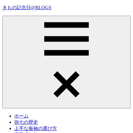
コ
きもの記念日@BLOGS
ン
テ
着
ン
物
ツ
初
へ
心
ス
者
キ
で
ッ
も、
プ
Menu
楽
し
く
読
ん
で
参
考
ホーム
に
弥七の歴史
な
上手な振袖の選び方
る