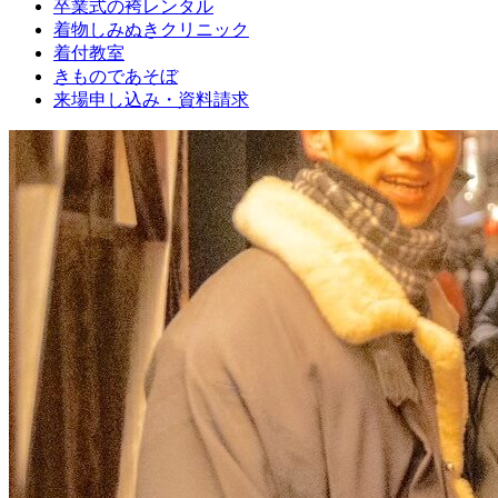
卒業式の袴レンタル
ブ
着物しみぬきクリニック
ロ
着付教室
グ
きものであそぼ
で
来場申し込み・資料請求
す。