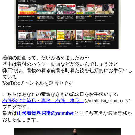
着物の動画って、だいぶ増えましたね〜
基本は着付のハウツー動画などが多いんでしょうけど
弊店では、着物の着る前着る時着た後を包括的にお手伝いし
ている
YouTubeチャンネルを運営中です
こちらはあなたの素敵なきもの記念日をお手伝いする
布施弥七京染店・専務 布施 将英（
@meibutsu_senmu）の
ブログです。
最近は
山形着物界屈指のyoutuber
としても有名な名物専務が
おしらせします。