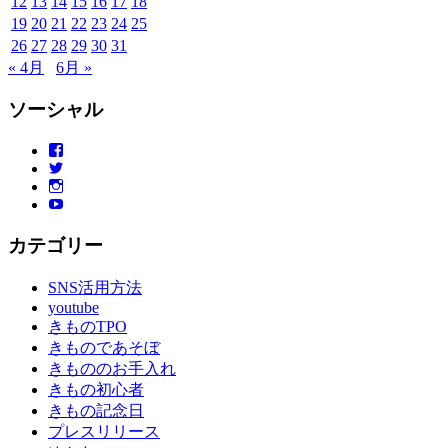
12
13
14
15
16
17
18
物
19
20
21
22
23
24
25
布
施
26
27
28
29
30
31
弥
« 4月
6月 »
七
京
ソーシャル
染
店
Facebook
Twitter
思
Instagram
い
YouTube
出
つ
カテゴリー
く
り
SNS活用方法
思
youtube
い
きものTPO
出
きものであそぼ
作
きもののお手入れ
り
きもの初心者
の
きもの記念日
お
プレスリリース
手