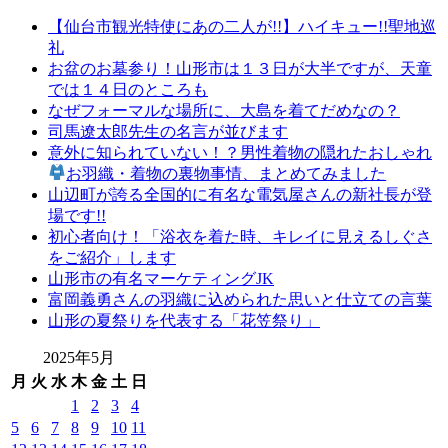
形
【仙台市観光特使にあの二人が!!】ハイキュー!!聖地巡
の
礼
有
お盆のお墓参り！山形市は１３日が大半ですが、天童
名
では１４日のところも
店
なぜフォーマルな場所に、大島を着てだめなの？
山
司馬遼太郎先生の名言が並びます
形
意外に知られていない！？男性着物の隠れたおしゃれ
の
お羽織・着物の裏物事情、まとめてみました
老
山辺町が誇る全国的に有名な電気屋さんの新社長が登
舗
場です!!
山
初心者向け！「浴衣を着た時、キレイに見えるしぐさ
形
をご紹介」します
振
山形市の有名マーケティングJK
袖
富岡義勇さんの羽織に込められた思いと仕立ての言葉
レ
山形の夏祭りを代表する「花笠祭り」
ン
タ
2025年5月
ル
月
火
水
木
金
土
日
山
1
2
3
4
形
5
6
7
8
9
10
11
着