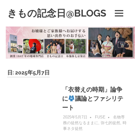
コ
きもの記念日@BLOGS
ン
MENU
テ
着
ン
物
ツ
初
へ
心
ス
者
キ
で
も、
ッ
楽
プ
日:
2025年5月7日
し
く
読
「衣替えの時期」論争
ん
に
議論とファシリテ
で
参
ート
考
2025年5月7日
FUSE
名物専
に
務の徒然なるままに
,
弥七的徒然
,
時
な
事ネタ徒然
る