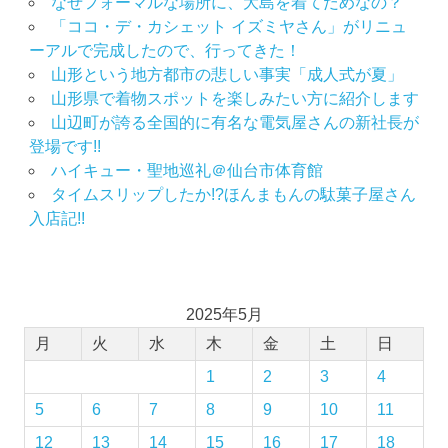
なぜフォーマルな場所に、大島を着てだめなの？
「ココ・デ・カシェット イズミヤさん」がリニュ
ーアルで完成したので、行ってきた！
山形という地方都市の悲しい事実「成人式が夏」
山形県で着物スポットを楽しみたい方に紹介します
山辺町が誇る全国的に有名な電気屋さんの新社長が
登場です!!
ハイキュー・聖地巡礼＠仙台市体育館
タイムスリップしたか!?ほんまもんの駄菓子屋さん
入店記!!
2025年5月
月
火
水
木
金
土
日
1
2
3
4
5
6
7
8
9
10
11
12
13
14
15
16
17
18