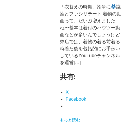
ブ
「衣替えの時期」論争に
議
ロ
論とファシリテート 着物の動
グ
で
画って、だいぶ増えました
す。
ね〜基本は着付のハウツー動
画などが多いんでしょうけど
弊店では、着物の着る前着る
時着た後を包括的にお手伝い
しているYouTubeチャンネル
を運営[…]
共有:
X
Facebook
もっと読む