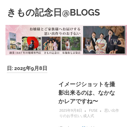
コ
ン
きもの記念日@BLOGS
MENU
テ
着
ン
物
ツ
初
へ
心
ス
者
キ
で
も、
ッ
楽
プ
日:
2025年9月8日
し
く
読
イメージショットを撮
ん
影出来るのは、なかな
で
参
かレアですね〜
考
2025年9月8日
FUSE
思い出作
に
りのお手伝い
,
成人式
な
る