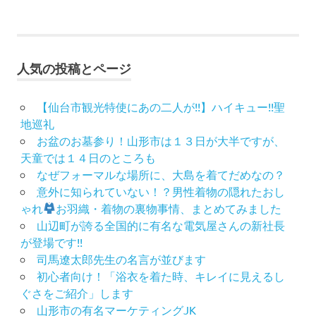
人気の投稿とページ
【仙台市観光特使にあの二人が!!】ハイキュー!!聖
地巡礼
お盆のお墓参り！山形市は１３日が大半ですが、
天童では１４日のところも
なぜフォーマルな場所に、大島を着てだめなの？
意外に知られていない！？男性着物の隠れたおし
ゃれ
お羽織・着物の裏物事情、まとめてみました
山辺町が誇る全国的に有名な電気屋さんの新社長
が登場です!!
司馬遼太郎先生の名言が並びます
初心者向け！「浴衣を着た時、キレイに見えるし
ぐさをご紹介」します
山形市の有名マーケティングJK