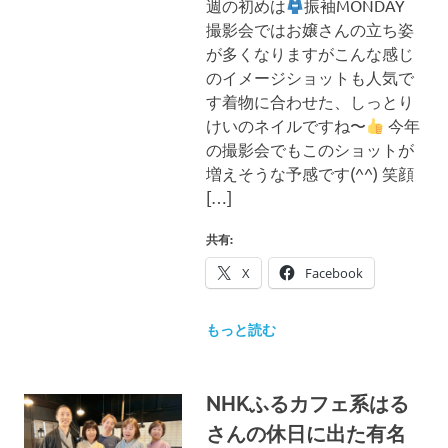
週の初めは
振袖MONDAY
ブ
ロ
撮影会ではお嬢さんの立ち姿
グ
が多くなりますがこんな感じ
で
のイメージショットも人気で
す。
す着物に合わせた、しっとり
けいのネイルですね〜
今年
の撮影会でもこのショットが
増えそうな予感です(^^) 笑顔
[…]
共有:
X
Facebook
もっと読む
NHKふるカフェ系はる
さんの休日に出た有名