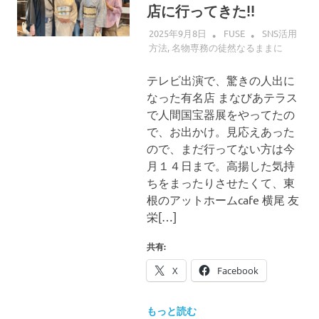
店に行ってきた!!
2025年9月8日
FUSE
SNS活用
方法
,
名物専務の徒然なるままに
テレビ出演で、驚きの人出に
なった有名店 まなびあテラス
で人間国宝器展をやってたの
で、お出かけ。見応えあった
ので、まだ行ってない方は今
月１４日まで。高揚した気持
ちをまったりさせたくて、東
根のアットホームcafe 横尾 友
栄[…]
共有:
X
Facebook
もっと読む