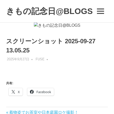
コ
ン
きもの記念日@BLOGS
MENU
テ
着
ン
物
ツ
初
へ
心
ス
スクリーンショット 2025-09-27
者
キ
で
13.05.25
も、
ッ
楽
プ
2025年9月27日
FUSE
し
く
読
ん
で
共有:
参
X
Facebook
考
に
な
る
前
着物姿でお茶室や日本庭園ロケ撮影！