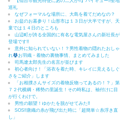
【仙台市観光特使にあの二人が!!】ハイキュー!!聖地
巡礼
なぜフォーマルな場所に、大島を着てだめなの？
お盆のお墓参り！山形市は１３日が大半ですが、天
童では１４日のところも
山辺町が誇る全国的に有名な電気屋さんの新社長が
登場です!!
意外に知られていない！？男性着物の隠れたおしゃ
れ
お羽織・着物の裏物事情、まとめてみました
司馬遼太郎先生の名言が並びます
初心者向け！「浴衣を着た時、キレイに見えるしぐ
さをご紹介」します
「お相撲さんサイズの着物反物ってあるの！？」第
７２代横綱・稀勢の里誕生！その時私は、袖付けに目
が行くわけで。
男性の願望！ゆかたを脱がせてみた!!
SOS!!唐織の糸が飛び出た時に「超簡単☆糸浮き直
し」