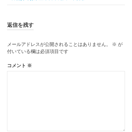
投
ブ
の
ロ
稿
記
グ
事:
で
ナ
返信を残す
す。
ビ
メールアドレスが公開されることはありません。
※
が
ゲ
付いている欄は必須項目です
ー
コメント
※
シ
ョ
ン