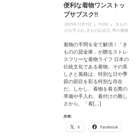
便利な着物ワンストッ
プサブスク!!
2025年12月1日
FUSE
きもの
のお手入れ
,
きもの記念日
,
男の着物
着物の手間を全て解消！「き
ものの貸金庫」が贈るストレ
スフリーな着物ライフ 日本の
伝統文化である着物。その美
しさと風格は、特別な日や季
節の節目を彩る特別な存在
だ。しかし、着物を着る際の
準備や手入れ、着付けの難し
さから、「着[…]
共有:
X
Facebook