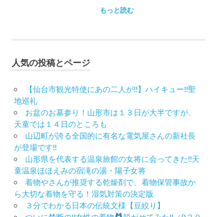
もっと読む
人気の投稿とページ
【仙台市観光特使にあの二人が!!】ハイキュー!!聖
地巡礼
お盆のお墓参り！山形市は１３日が大半ですが、
天童では１４日のところも
山辺町が誇る全国的に有名な電気屋さんの新社長
が登場です!!
山形県を代表する温泉旅館の女将に会ってきた!!天
童温泉ほほえみの宿滝の湯・陽子女将
着物やさんが推奨する乾燥剤で、着物保管事故か
ら大切な着物を守る！湿気対策の決定版
３分でわかる日本の伝統文様【豆絞り】
ついに禁断の!!女性の着物
脱がせてみた!!（R２０