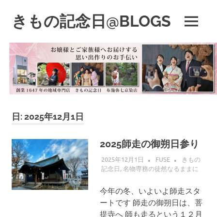
コ
ン
きもの記念日@BLOGS
MENU
テ
着
ン
物
ツ
初
へ
心
ス
者
キ
で
も、
ッ
楽
プ
日:
2025年12月1日
し
く
読
2025師走の御朔日参り
ん
で
2025年12月1日
FUSE
きもの
記念日
,
名物専務の徒然なるままに
参
考
に
今年の冬、いよいよ師走スタ
な
ートです 師走の御朔日は、菩
る
提寺へ 師も走るという１２月