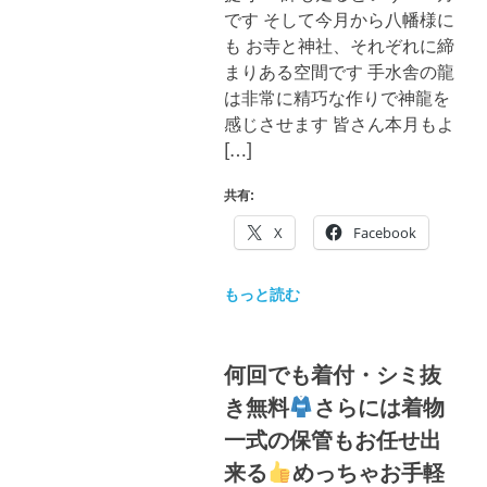
ブ
です そして今月から八幡様に
ロ
も お寺と神社、それぞれに締
グ
まりある空間です 手水舎の龍
で
は非常に精巧な作りで神龍を
す。
感じさせます 皆さん本月もよ
[…]
共有:
X
Facebook
もっと読む
何回でも着付・シミ抜
き無料
さらには着物
一式の保管もお任せ出
来る
めっちゃお手軽