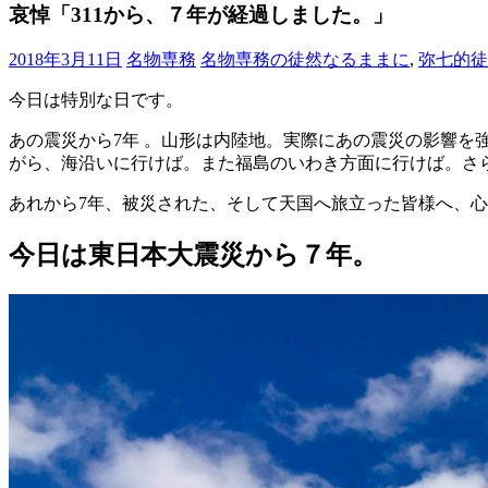
ブ
哀悼「311から、７年が経過しました。」
ロ
グ
2018年3月11日
名物専務
名物専務の徒然なるままに
,
弥七的徒
で
今日は特別な日です。
す。
あの震災から7年 。山形は内陸地。実際にあの震災の影響を
がら、海沿いに行けば。また福島のいわき方面に行けば。さ
あれから7年、被災された、そして天国へ旅立った皆様へ、心より哀
今日は東日本大震災から７年。