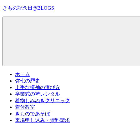
コ
きもの記念日@BLOGS
ン
テ
着
ン
物
ツ
初
へ
心
ス
者
キ
で
ッ
も、
プ
Menu
楽
ホーム
し
弥七の歴史
く
上手な振袖の選び方
読
卒業式の袴レンタル
ん
着物しみぬきクリニック
で
着付教室
参
きものであそぼ
考
来場申し込み・資料請求
に
な
る