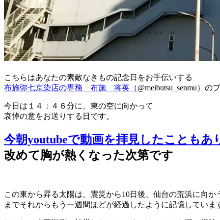
こちらはあなたの素敵なきもの記念日をお手伝いする
布施弥七京染店の専務 布施 将英（
@meibutsu_senmu
今日は１４：４６分に、東の空に向かって
哀悼の意をお送りする日です。
今朝youtubeで動画を拝見したこともあ
改めて胸が熱くなった次第です
この東から昇る太陽は、震災から10日後、仙台の荒浜に向か
までそれからもう一週間ほどが経過したように記憶していま