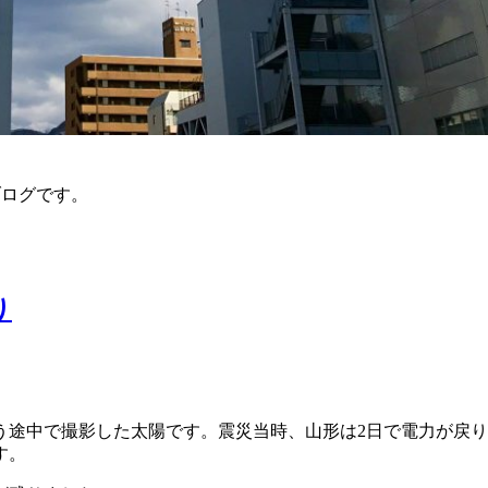
）のブログです。
り
う途中で撮影した太陽です。震災当時、山形は2日で電力が戻り
す。