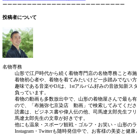
ーーーーーーーーーーーーーーーーーーーーーーーーー
投稿者について
名物専務
山形で江戸時代から続く着物専門店の名物専務こと布施
着物初心者や、着物を着てみたいけど一歩踏みでない方
趣味である音楽やDJは、1stアルバム好みの音故知新
負っています。
着物の動画も多数放出中で、山形の着物屋さんで最も有名な
ので、「布施弥七京染店 動画」で検索してみてくださ
読書は、ビジネス書や偉人伝の他、司馬遼太郎先生フリ
馬遼太郎先生の文章が好きです。
他にも温泉・スポーツ観戦・ゴルフ・お笑い・山形のラー
Instagram・Twitterも随時発信中で、お客様の美