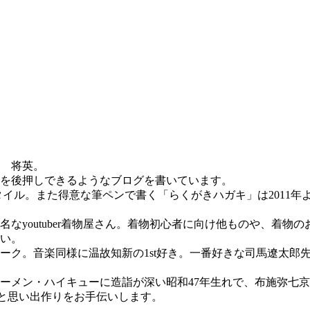
 将英。
を後押しできるようなブログを書いています。
スタイル。また得意な筆ペンで書く「らくがきハガキ」は2011
youtuber着物屋さん。着物初心者に向け他ものや、着物の
い。
ーク。音楽同様に温故知新の1st好き。一番好きな司馬遼太郎
メン・ハイキューに造詣が深い昭和47年生れで、布施弥七京染店
姿と健康と思い出作りをお手伝いします。