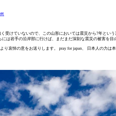
然
強く受けていないので、この山形においては震災から7年とい
らには岩手の沿岸部に行けば、まだまだ深刻な震災の被害を目
悼の意をお送りします。 pray for japan、 日本人の