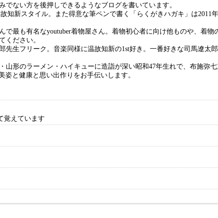
みでない方を後押しできるようなブログを書いています。
の音故知新スタイル。また得意な筆ペンで書く「らくがきハガキ」は201
で最も有名なyoutuber着物屋さん。着物初心者に向け他ものや、着物
てください。
郎先生フリーク。音楽同様に温故知新の1st好き。一番好きな司馬遼太
山形のラーメン・ハイキューに造詣が深い昭和47年生れで、布施弥七京染
、お客様の美姿と健康と思い出作りをお手伝いします。
て覚えています