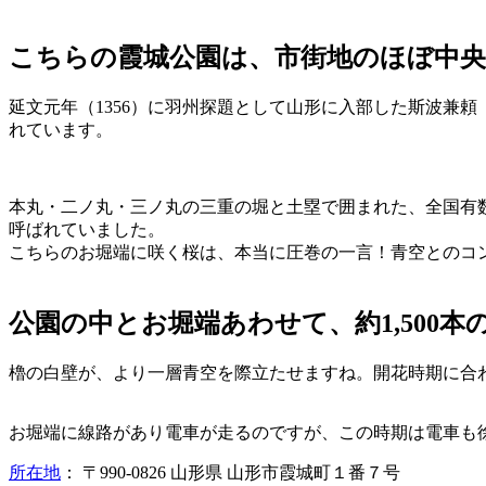
こちらの霞城公園は、市街地のほぼ中央
延文元年（1356）に羽州探題として山形に入部した斯波兼頼
れています。
本丸・二ノ丸・三ノ丸の三重の堀と土塁で囲まれた、全国有
呼ばれていました。
こちらのお堀端に咲く桜は、本当に圧巻の一言！青空とのコ
公園の中とお堀端あわせて、約1,500
櫓の白壁が、より一層青空を際立たせますね。開花時期に合
お堀端に線路があり電車が走るのですが、この時期は電車も
所在地
：
〒990-0826 山形県 山形市霞城町１番７号