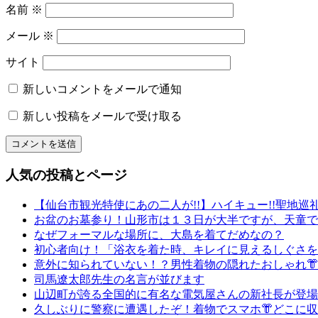
名前
※
た
の
メール
※
着
付
サイト
レ
ン
新しいコメントをメールで通知
タ
新しい投稿をメールで受け取る
ル
取
り
組
人気の投稿とページ
み
姿
【仙台市観光特使にあの二人が!!】ハイキュー!!聖地巡
勢
お盆のお墓参り！山形市は１３日が大半ですが、天童で
名
なぜフォーマルな場所に、大島を着てだめなの？
物
初心者向け！「浴衣を着た時、キレイに見えるしぐさを
専
意外に知られていない！？男性着物の隠れたおしゃれ
務
司馬遼太郎先生の名言が並びます
山
山辺町が誇る全国的に有名な電気屋さんの新社長が登場で
形
久しぶりに警察に遭遇したぞ！着物でスマホ👘どこに
振