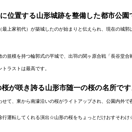
に位置する山形城跡を整備した都市公園
（最上家初代）が築城したのが始まりと伝えられ、現在の城郭は第1
数の規模を持つ輪郭式の平城で、出羽の関ヶ原合戦「長谷堂合
ントラストは最高です。
本の桜が咲き誇る山形市随一の桜の名所です
わせて、東から南濠沿いの桜がライトアップされ、公園内外で
徐行運転してくれる演出☆山形の桜をちょっとだけおすそわけ