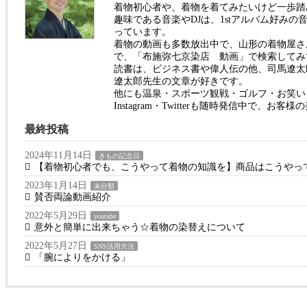
着物初心者や、着物を着てみたいけど一歩踏
趣味である音楽やDJは、1stアルバム好み
っています。
着物の動画も多数放出中で、山形の着物屋さん
で、「布施弥七京染店 動画」で検索してみ
読書は、ビジネス書や偉人伝の他、司馬遼太
遼太郎先生の文章が好きです。
他にも温泉・スポーツ観戦・ゴルフ・お笑い・
Instagram・Twitterも随時発信中で
最終投稿
2024年11月14日
きもの記念日
【着物初心者でも、こうやって着物の知識を】商品はこうやっ
2023年1月14日
未分類
賛否両論動画紹介
2022年5月29日
youtube
意外と簡単に出来ちゃう☆着物の染替えについて
2022年5月27日
SNS活用方法
「腕によりをかける」