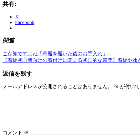
共有:
X
Facebook
関連
前
き
ご存知ですよね「草履を履いた後のお手入れ」
投
の
次
も
【着物初心者向けの着付けに関する初歩的な質問】着物やゆ
稿
記
の
の
返信を残す
事:
記
や
ナ
事:
し
ビ
ち
メールアドレスが公開されることはありません。
※
が付いて
屋
ゲ
山
ー
交
ビ
シ
ル
ョ
店
ゆ
コメント
※
ン
か