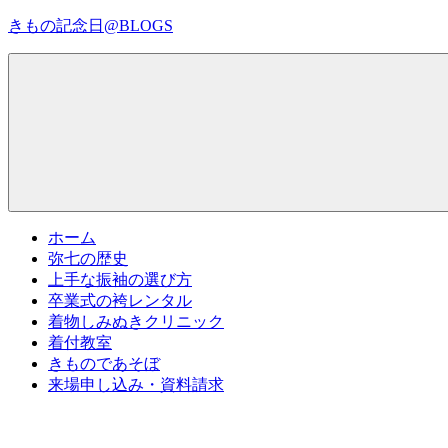
コ
きもの記念日@BLOGS
ン
テ
着
ン
物
ツ
初
へ
心
ス
者
キ
で
ッ
も、
プ
Menu
楽
ホーム
し
弥七の歴史
く
上手な振袖の選び方
読
卒業式の袴レンタル
ん
着物しみぬきクリニック
で
着付教室
参
きものであそぼ
考
来場申し込み・資料請求
に
な
る