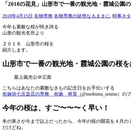
ブ
「2018の花見」山形市で一番の観光地・霞城公園
ロ
グ
2018年4月15日
名物専務
名物専務の徒然なるままに
,
時事ネタ
で
今年も素敵な桜が咲き誇る
す。
山形の観光名所より
２０１８ 山形市の桜を
紹介します。
山形市で一番の観光地・霞城公園の桜を
最上義光公＠正面
こちらはあなたの素敵なきもの記念日をお手伝いする
布施弥七京染店の専務 布施 将英（
@meibutsu_senmu
今年の桜は、すご〜〜〜く早い！
冬の寒さが今まで以上だったから、今年の桜の開花を４月の
だけどね。