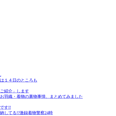
礼
は１４日のところも
ご紹介」します
お羽織・着物の裏物事情、まとめてみました
す!!
収納してる!?激録着物警察24時