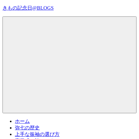
コ
きもの記念日@BLOGS
ン
テ
着
ン
物
ツ
初
へ
心
ス
者
キ
で
ッ
も、
プ
Menu
楽
し
く
読
ん
で
参
考
ホーム
に
弥七の歴史
な
上手な振袖の選び方
る