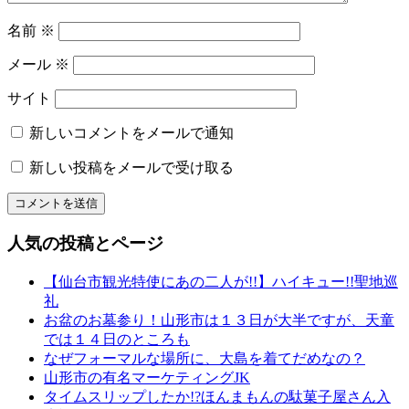
の
名前
※
着
付
メール
※
レ
ン
サイト
タ
ル
新しいコメントをメールで通知
取
新しい投稿をメールで受け取る
り
組
み
姿
人気の投稿とページ
勢
名
【仙台市観光特使にあの二人が!!】ハイキュー!!聖地巡
物
礼
専
お盆のお墓参り！山形市は１３日が大半ですが、天童
務
では１４日のところも
山
なぜフォーマルな場所に、大島を着てだめなの？
形
山形市の有名マーケティングJK
振
タイムスリップしたか!?ほんまもんの駄菓子屋さん入
袖