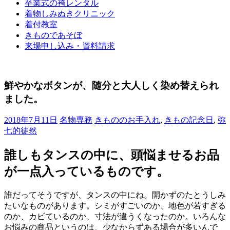
卒業式の袴レンタル
ブ
着物しみぬきクリニック
ロ
着付教室
グ
きものであそぼ
で
来場申し込み・資料請求
す。
鮮やかなボタンが、随分と大人しく染め替えられ
ました。
2018年7月11日
名物専務
きもののお手入れ
,
きもの記念日
,
弥
七的徒然
誰しもタンスの中に、頭悩ませるお品
が一点入っているものです。
誰だってそうですが、タンスの中にね。開かずのたとうしみ
たいなものがあります。シミがすごいのか、地色が若すぎる
のか、カビているのか、寸法が違うくなったのか。いろんな
お悩みの商品というのは、少なからずある場合が多いんで