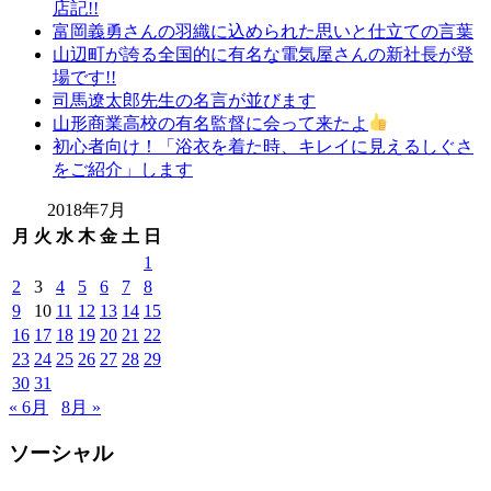
店記!!
レ
富岡義勇さんの羽織に込められた思いと仕立ての言葉
ン
山辺町が誇る全国的に有名な電気屋さんの新社長が登
タ
場です!!
ル
司馬遼太郎先生の名言が並びます
山
山形商業高校の有名監督に会って来たよ
形
初心者向け！「浴衣を着た時、キレイに見えるしぐさ
着
をご紹介」します
物
布
2018年7月
施
月
火
水
木
金
土
日
弥
1
七
2
3
4
5
6
7
8
京
9
10
11
12
13
14
15
染
16
17
18
19
20
21
22
店
思
23
24
25
26
27
28
29
い
30
31
出
« 6月
8月 »
つ
く
ソーシャル
り