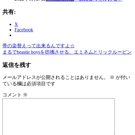
共有:
X
Facebook
前
き
帯の染替えって出来るんですよ☆
投
の
次
も
まるでbeastie boysを彷彿させる、エミネムとリックルービン
稿
記
の
の
返信を残す
事:
記
や
ナ
事:
し
ビ
ち
メールアドレスが公開されることはありません。
※
が付い
屋
ている欄は必須項目です
ゲ
山
ー
コメント
※
交
ビ
シ
ル
ョ
店
ゆ
ン
か
た