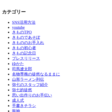
思
Facebook
Twitter
Instagram
YouTube
い
カテゴリー
出
作
り
SNS活用方法
youtube
の
きものTPO
お
きものであそぼ
手
きもののお手入れ
伝
きもの初心者
い
きもの記念日
を
プレスリリース
振
ゆかた
袖
司馬遼太郎
振
名物専務の徒然なるままに
袖
山形ラーメン列伝
の
弥七のスタッフ紹介
し
弥七的徒然
み
思い出作りのお手伝い
ぬ
成人式
き
手書きチラシ
振
振袖
袖