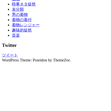
時事ネタ徒然
レ
未分類
ン
男の着物
タ
着物の着付
ル
着物レンジャー
振
趣味的徒然
袖
音楽
展
浴
Twitter
衣
浴
ツイート
衣
WordPress Theme: Poseidon by ThemeZee.
の
着
付
け
浴
衣
れ
ん
た
る