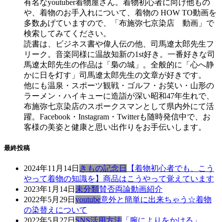
有名なyoutuber着物屋さん。着物初心者に向け他もの
や、着物のお手入れについて、着物の HOW TO動画を
多数あげていますので、「布施弥七京染店 動画」で
検索してみてください。
読書は、ビジネス書や偉人伝の他、司馬遼太郎先生フ
リーク。音楽同様に温故知新の1st好き。一番好きな司
馬遼太郎先生の作品は「梟の城」。全般的に「心へ静
かに日を灯す」司馬遼太郎先生の文章が好きです。
他にも温泉・スポーツ観戦・ゴルフ・お笑い・山形の
ラーメン・ハイキューに造詣が深い昭和47年生れで、
布施弥七京染店のスポークスマンとして県内外にて活
躍。Facebook・Instagram・Twitterも随時発信中で、お
客様の美姿と健康と思い出作りをお手伝いします。
最終投稿
2024年11月14日
きもの記念日
【着物初心者でも、こう
やって着物の知識を】商品はこうやって覚えています
2023年1月14日
未分類
賛否両論動画紹介
2022年5月29日
youtube
意外と簡単に出来ちゃう☆着物
の染替えについて
2022年5月27日
SNS活用方法
「腕によりをかける」