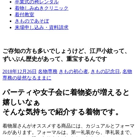
卒業式の袴レンタル
ブ
着物しみぬきクリニック
ロ
着付教室
グ
きものであそぼ
で
来場申し込み・資料請求
す。
ご存知の方も多いでしょうけど、江戸小紋って、
ずいぶん歴史があって、重宝するんです
2018年12月26日
名物専務
きもの初心者
,
きもの記念日
,
名物
専務の徒然なるままに
パーティや女子会に着物姿が増えると
嬉しいなぁ
そんな気持ちで紹介する着物です。
着物屋さんがオススメする商品には、カジュアルとフォーマ
ルがあります。フォーマルは、第一礼装から、準礼装まで、