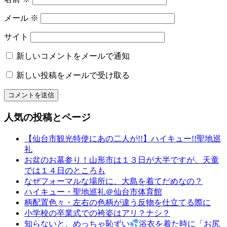
遼
太
メール
※
郎
名
サイト
物
専
新しいコメントをメールで通知
務
新しい投稿をメールで受け取る
山
形
振
袖
人気の投稿とページ
レ
ン
【仙台市観光特使にあの二人が!!】ハイキュー!!聖地巡
タ
礼
ル
お盆のお墓参り！山形市は１３日が大半ですが、天童
山
では１４日のところも
形
なぜフォーマルな場所に、大島を着てだめなの？
着
ハイキュー・聖地巡礼＠仙台市体育館
物
柄配置色々・左右の色柄が違う反物を仕立てる際に
布
小学校の卒業式での袴姿はアリ？ナシ？
施
知らないと、めっちゃ恥ずい
浴衣を着た時に「お尻
弥