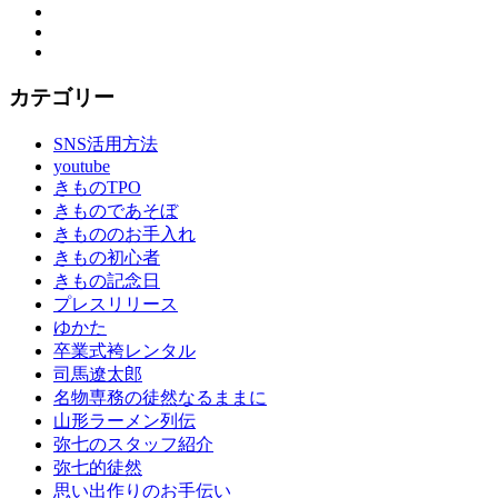
Twitter
手
Instagram
伝
YouTube
い
振
カテゴリー
袖
振
SNS活用方法
袖
youtube
の
きものTPO
し
きものであそぼ
み
きもののお手入れ
ぬ
きもの初心者
き
きもの記念日
振
プレスリリース
袖
ゆかた
レ
卒業式袴レンタル
ン
司馬遼太郎
タ
名物専務の徒然なるままに
ル
山形ラーメン列伝
振
弥七のスタッフ紹介
袖
弥七的徒然
展
思い出作りのお手伝い