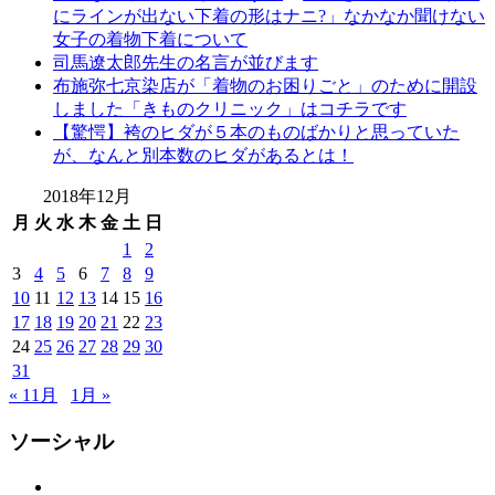
にラインが出ない下着の形はナニ?」なかなか聞けない
七
女子の着物下着について
京
司馬遼太郎先生の名言が並びます
染
布施弥七京染店が「着物のお困りごと」のために開設
店
しました「きものクリニック」はコチラです
弥
【驚愕】袴のヒダが５本のものばかりと思っていた
七
が、なんと別本数のヒダがあるとは！
繊
隊
2018年12月
思
月
火
水
木
金
土
日
い
1
2
出
3
4
5
6
7
8
9
つ
10
11
12
13
14
15
16
く
17
18
19
20
21
22
23
り
思
24
25
26
27
28
29
30
い
31
出
« 11月
1月 »
作
り
ソーシャル
の
お
Facebook