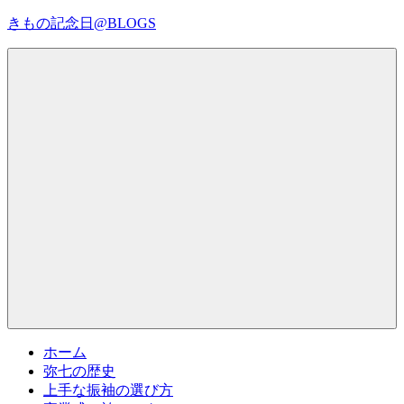
コ
きもの記念日@BLOGS
ン
テ
着
ン
物
ツ
初
へ
心
ス
者
キ
で
ッ
も、
プ
Menu
楽
し
く
読
ん
で
参
考
ホーム
に
弥七の歴史
な
上手な振袖の選び方
る