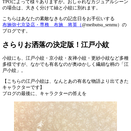
TPOによって様々ありますが。おしゃれなカジュアルシーン
の場合は、大きく分けて紬と小紋に別れます。
こちらはあなたの素敵なきもの記念日をお手伝いする
布施弥七京染店・専務 布施 将英（
@meibutsu_senmu）の
ブログです。
さらりお洒落の決定版！江戸小紋
小紋にも、江戸小紋・京小紋・友禅小紋・更紗小紋など多種
多様ですが、なかでも有名なのが奥ゆかしく繊細な柄の「江
戸小紋」。
【こちらの江戸小紋は、なんとあの有名な物語より出てきた
キャラクターです】
ブログの最後に、キャラクターの答えを