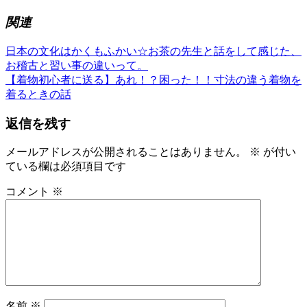
関連
前
き
日本の文化はかくもふかい☆お茶の先生と話をして感じた、
投
の
も
お稽古と習い事の違いって。
稿
記
次
の
【着物初心者に送る】あれ！？困った！！寸法の違う着物を
事:
の
ゆ
着るときの話
ナ
記
か
ビ
返信を残す
事:
た
ゆ
ゲ
か
メールアドレスが公開されることはありません。
※
が付い
ー
た
ている欄は必須項目です
の
シ
コメント
※
着
ョ
付
レ
ン
ン
タ
ル
司
馬
名前
※