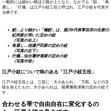
一般的には細かい柄ほど格が上となり、なかでも「鮫」「角
通し」「行儀」は江戸小紋三役と呼ばれ、江戸小紋を代表す
る柄です。
鮫…より細かい「極鮫」は、徳川8代将軍吉宗の生家の
紀州家が用いた定め小紋
（写真の右上）
角通し…信濃戸田家の定め小紋
（写真の左下）
行儀…仙台藩伊達家の定め小紋
（写真中段）
江戸小紋についで格のある「江戸小紋五役」
江戸小紋五役とは、三役に「大小あられ」「万筋」などの文
様を加えたもの。大小あられは、薩摩藩島津家の定め小紋で
す。
合わせる帯で自由自在に変化するの