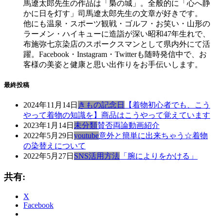
馬遼太郎先生の作品は「梟の城」。全般的に「心へ静
かに日を灯す」司馬遼太郎先生の文章が好きです。
他にも温泉・スポーツ観戦・ゴルフ・お笑い・山形の
ラーメン・ハイキューに造詣が深い昭和47年生れで、
布施弥七京染店のスポークスマンとして県内外にて活
躍。Facebook・Instagram・Twitterも随時発信中で、お
客様の美姿と健康と思い出作りをお手伝いします。
最終投稿
2024年11月14日
きもの記念日
【着物初心者でも、こう
やって着物の知識を】商品はこうやって覚えています
2023年1月14日
未分類
賛否両論動画紹介
2022年5月29日
youtube
意外と簡単に出来ちゃう☆着物
の染替えについて
2022年5月27日
SNS活用方法
「腕によりをかける」
共有:
X
Facebook