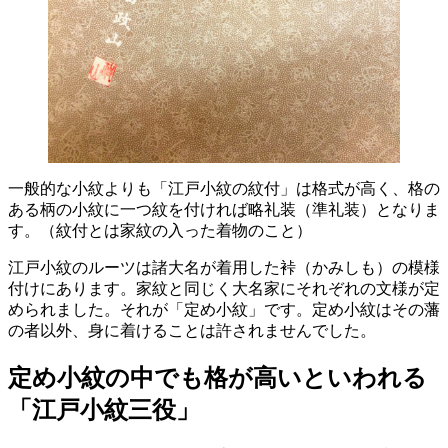
一般的な小紋よりも「江戸小紋の紋付」は格式が高く、格の
ある柄の小紋に一つ紋を付ければ略礼装（準礼装）となりま
す。（紋付とは家紋の入った着物のこと）
江戸小紋のルーツは諸大名が着用した裃（かみしも）の模様
付けにあります。家紋と同じく大名家にそれぞれの文様が定
められました。それが「定め小紋」です。定め小紋はその藩
の者以外、身に着けることは許されませんでした。
定め小紋の中でも格が高いといわれる
「江戸小紋三役」