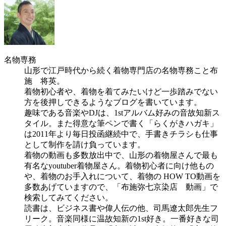
名物専務
山形で江戸時代から続く着物専門店の名物専務こと布
施 将英。
着物初心者や、着物を着てみたいけど一歩踏みでない
方を後押しできるようなブログを書いています。
趣味である音楽やDJは、1stアルバム好みの音故知新ス
タイル。また得意な筆ペンで書く「らくがきハガキ」
は2011年より毎日投函継続中で、手書きチラシも仕事
として制作を請け負っています。
着物の動画も多数放出中で、山形の着物屋さんで最も
有名なyoutuber着物屋さん。着物初心者に向け他もの
や、着物のお手入れについて、着物の HOW TO動画を
多数あげていますので、「布施弥七京染店 動画」で
検索してみてください。
読書は、ビジネス書や偉人伝の他、司馬遼太郎先生フ
リーク。音楽同様に温故知新の1st好き。一番好きな司