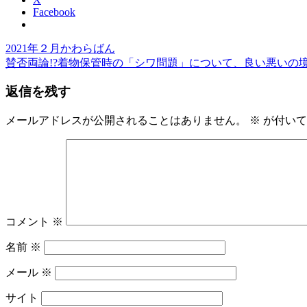
Facebook
前
き
2021年２月かわらばん
投
の
次
も
賛否両論!?着物保管時の「シワ問題」について、良い悪いの境
稿
記
の
の
返信を残す
事:
記
ゆ
ナ
事:
か
ビ
た
メールアドレスが公開されることはありません。
※
が付いて
ゆ
ゲ
か
ー
た
の
シ
着
ョ
付
レ
コメント
※
ン
ン
名前
※
タ
ル
メール
※
司
馬
サイト