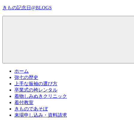
コ
きもの記念日@BLOGS
ン
テ
着
ン
物
ツ
初
へ
心
ス
者
キ
で
ッ
も、
プ
Menu
楽
ホーム
し
弥七の歴史
く
上手な振袖の選び方
読
卒業式の袴レンタル
ん
着物しみぬきクリニック
で
着付教室
参
きものであそぼ
考
来場申し込み・資料請求
に
な
る