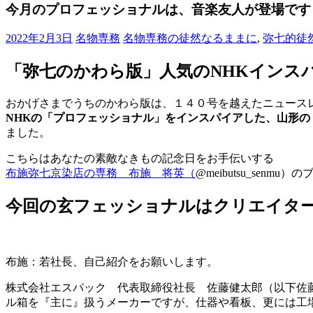
ブ
今月のプロフェッショナルは、音楽友人が登場です
ロ
グ
2022年2月3日
名物専務
名物専務の徒然なるままに
,
弥七的徒
で
す。
「弥七のかわら版」人気のNHKインス
おかげさまでうちのかわら版は、１４０号を越えたニュース
NHKの「プロフェッショナル」をインスパイアした、山形
ました。
こちらはあなたの素敵なきもの記念日をお手伝いする
布施弥七京染店の専務 布施 将英（
@meibutsu_senmu
今回の玄フェッショナルはクリエイタ
布施：若社長、自己紹介をお願いします。
株式会社エスパック 代表取締役社長 佐藤健太郎（以下佐藤）
ル箱を『主に』扱うメーカーですが、仕器や看板、更には工