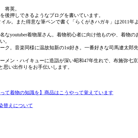
 将英。
を後押しできるようなブログを書いています。
スタイル。また得意な筆ペンで書く「らくがきハガキ」は2011
youtuber着物屋さん。着物初心者に向け他ものや、着物の
い。
ーク。音楽同様に温故知新の1st好き。一番好きな司馬遼太郎
メン・ハイキューに造詣が深い昭和47年生れで、布施弥七京染店
姿と健康と思い出作りをお手伝いします。
って着物の知識を】商品はこうやって覚えています
染替えについて