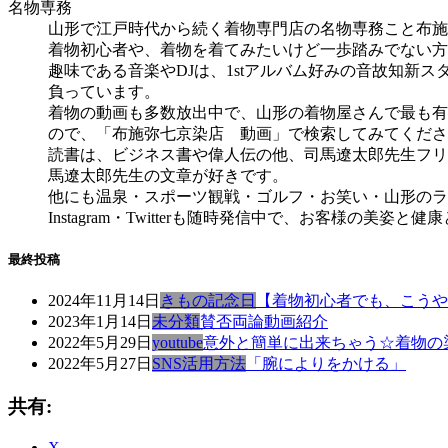
名物専務
山形で江戸時代から続く着物専門店の名物専務こと布施
着物初心者や、着物を着てみたいけど一歩踏みでない方
趣味である音楽やDJは、1stアルバム好みの音故知新
負っています。
着物の動画も多数放出中で、山形の着物屋さんで最も有名な
ので、「布施弥七京染店 動画」で検索してみてくださ
読書は、ビジネス書や偉人伝の他、司馬遼太郎先生フリ
馬遼太郎先生の文章が好きです。
他にも温泉・スポーツ観戦・ゴルフ・お笑い・山形のラー
Instagram・Twitterも随時発信中で、お客様の美
最終投稿
2024年11月14日
きもの記念日
【着物初心者でも、こうや
2023年1月14日
未分類
賛否両論動画紹介
2022年5月29日
youtube
意外と簡単に出来ちゃう☆着物の
2022年5月27日
SNS活用方法
「腕によりをかける」
共有:
X