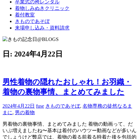
卒業式の袴レンタル
ブ
着物しみぬきクリニック
ロ
着付教室
グ
きものであそぼ
で
来場申し込み・資料請求
す。
日:
2024年4月22日
男性着物の隠れたおしゃれ！お羽織・
着物の裏物事情、まとめてみました
2024年4月22日
fuse
きものであそぼ
,
名物専務の徒然なるま
まに
,
男の着物
男着物の裏物事情、まとめてみました 着物の動画って、だ
いぶ増えましたね〜基本は着付のハウツー動画などが多いん
でしょうけど弊店では、着物の着る前着る時着た後を包括的