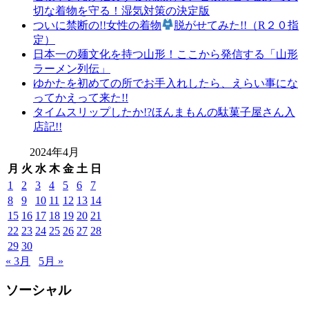
切な着物を守る！湿気対策の決定版
ついに禁断の!!女性の着物
脱がせてみた!!（R２０指
定）
日本一の麺文化を持つ山形！ここから発信する「山形
ラーメン列伝」
ゆかたを初めての所でお手入れしたら、えらい事にな
ってかえって来た!!
タイムスリップしたか!?ほんまもんの駄菓子屋さん入
店記!!
2024年4月
月
火
水
木
金
土
日
1
2
3
4
5
6
7
8
9
10
11
12
13
14
15
16
17
18
19
20
21
22
23
24
25
26
27
28
29
30
« 3月
5月 »
ソーシャル