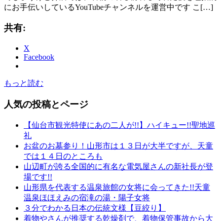
にお手伝いしているYouTubeチャンネルを運営中です こ[…]
共有:
X
Facebook
もっと読む
人気の投稿とページ
【仙台市観光特使にあの二人が!!】ハイキュー!!聖地巡
礼
お盆のお墓参り！山形市は１３日が大半ですが、天童
では１４日のところも
山辺町が誇る全国的に有名な電気屋さんの新社長が登
場です!!
山形県を代表する温泉旅館の女将に会ってきた!!天童
温泉ほほえみの宿滝の湯・陽子女将
３分でわかる日本の伝統文様【豆絞り】
着物やさんが推奨する乾燥剤で、着物保管事故から大