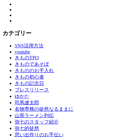
Facebook
Twitter
Instagram
YouTube
カテゴリー
SNS活用方法
youtube
きものTPO
きものであそぼ
きもののお手入れ
きもの初心者
きもの記念日
プレスリリース
ゆかた
司馬遼太郎
名物専務の徒然なるままに
山形ラーメン列伝
弥七のスタッフ紹介
弥七的徒然
思い出作りのお手伝い