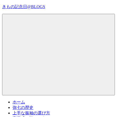
コ
きもの記念日@BLOGS
ン
テ
着
ン
物
ツ
初
へ
心
ス
者
キ
で
ッ
も、
プ
Menu
楽
し
く
読
ん
で
参
考
ホーム
に
弥七の歴史
な
上手な振袖の選び方
る