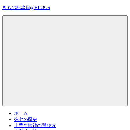
コ
きもの記念日@BLOGS
ン
テ
着
ン
物
ツ
初
へ
心
ス
者
キ
で
ッ
も、
プ
Menu
楽
し
く
読
ん
で
参
考
ホーム
に
弥七の歴史
な
上手な振袖の選び方
る