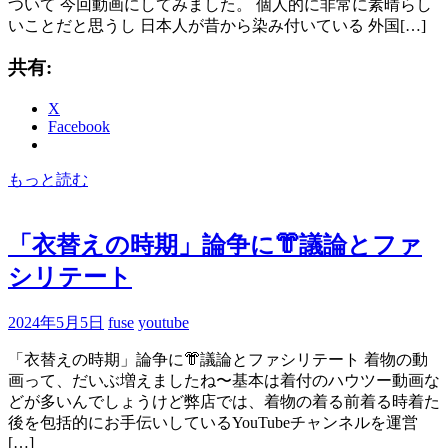
ついて 今回動画にしてみました。 個人的に非常に素晴らし
いことだと思うし 日本人が昔から染み付いている 外国[…]
共有:
X
Facebook
もっと読む
「衣替えの時期」論争に👘議論とファ
シリテート
2024年5月5日
fuse
youtube
「衣替えの時期」論争に👘議論とファシリテート 着物の動
画って、だいぶ増えましたね〜基本は着付のハウツー動画な
どが多いんでしょうけど弊店では、着物の着る前着る時着た
後を包括的にお手伝いしているYouTubeチャンネルを運営
[…]