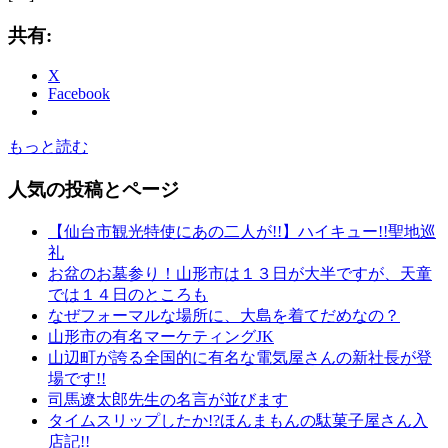
共有:
X
Facebook
もっと読む
人気の投稿とページ
【仙台市観光特使にあの二人が!!】ハイキュー!!聖地巡
礼
お盆のお墓参り！山形市は１３日が大半ですが、天童
では１４日のところも
なぜフォーマルな場所に、大島を着てだめなの？
山形市の有名マーケティングJK
山辺町が誇る全国的に有名な電気屋さんの新社長が登
場です!!
司馬遼太郎先生の名言が並びます
タイムスリップしたか!?ほんまもんの駄菓子屋さん入
店記!!