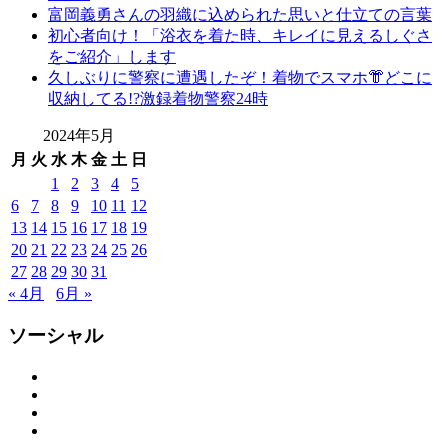
富岡義勇さんの羽織に込められた思いと仕立ての言葉
初心者向け！「浴衣を着た時、キレイに見えるしぐさ
をご紹介」します
久しぶりに警察に遭遇したぞ！着物でスマホ👘どこに
収納してる!?激録着物警察24時
2024年5月
月
火
水
木
金
土
日
1
2
3
4
5
6
7
8
9
10
11
12
13
14
15
16
17
18
19
20
21
22
23
24
25
26
27
28
29
30
31
« 4月
6月 »
ソーシャル
Facebook
Twitter
Instagram
YouTube