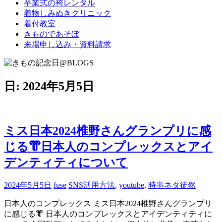
卒業式の袴レンタル
ブ
着物しみぬきクリニック
ロ
着付教室
グ
きものであそぼ
で
来場申し込み・資料請求
す。
日:
2024年5月5日
ミス日本2024椎野さんグランプリに感
じる👘日本人のコンプレックスとアイ
デンティティについて
2024年5月5日
fuse
SNS活用方法
,
youtube
,
時事ネタ徒然
日本人のコンプレックス ミス日本2024椎野さんグランプリ
に感じる👘 日本人のコンプレックスとアイデンティティに