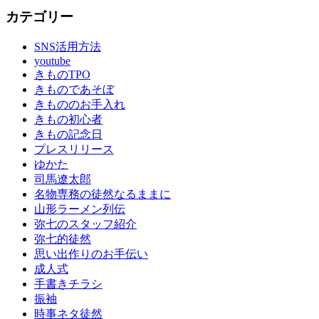
カテゴリー
SNS活用方法
youtube
きものTPO
きものであそぼ
きもののお手入れ
きもの初心者
きもの記念日
プレスリリース
ゆかた
司馬遼太郎
名物専務の徒然なるままに
山形ラーメン列伝
弥七のスタッフ紹介
弥七的徒然
思い出作りのお手伝い
成人式
手書きチラシ
振袖
時事ネタ徒然