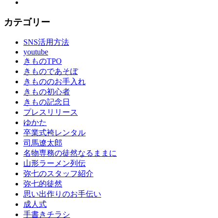
YouTube
カテゴリー
SNS活用方法
youtube
きものTPO
きものであそぼ
きもののお手入れ
きもの初心者
きもの記念日
プレスリリース
ゆかた
卒業式袴レンタル
司馬遼太郎
名物専務の徒然なるままに
山形ラーメン列伝
弥七のスタッフ紹介
弥七的徒然
思い出作りのお手伝い
成人式
手書きチラシ