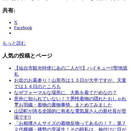
共有:
X
Facebook
もっと読む
人気の投稿とページ
【仙台市観光特使にあの二人が!!】ハイキュー!!聖地巡
礼
お盆のお墓参り！山形市は１３日が大半ですが、天童
では１４日のところも
なぜフォーマルな場所に、大島を着てだめなの？
意外に知られていない！？男性着物の隠れたおしゃれ
👘お羽織・着物の裏物事情、まとめてみました
山辺町が誇る全国的に有名な電気屋さんの新社長が登
場です!!
「お相撲さんサイズの着物反物ってあるの！？」第７
２代横綱・稀勢の里誕生！その時私は、袖付けに目が