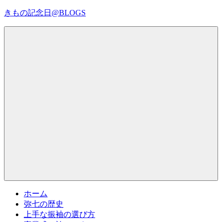
コ
きもの記念日@BLOGS
ン
テ
着
ン
物
ツ
初
へ
心
ス
者
キ
で
ッ
も、
プ
Menu
楽
し
く
読
ん
で
参
考
ホーム
に
弥七の歴史
な
上手な振袖の選び方
る