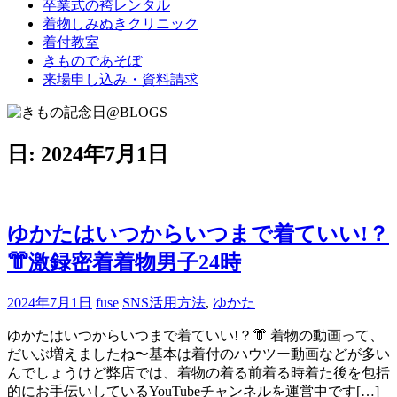
卒業式の袴レンタル
ブ
着物しみぬきクリニック
ロ
着付教室
グ
きものであそぼ
で
来場申し込み・資料請求
す。
日:
2024年7月1日
ゆかたはいつからいつまで着ていい!？
👘激録密着着物男子24時
2024年7月1日
fuse
SNS活用方法
,
ゆかた
ゆかたはいつからいつまで着ていい!？👘 着物の動画って、
だいぶ増えましたね〜基本は着付のハウツー動画などが多い
んでしょうけど弊店では、着物の着る前着る時着た後を包括
的にお手伝いしているYouTubeチャンネルを運営中です[…]