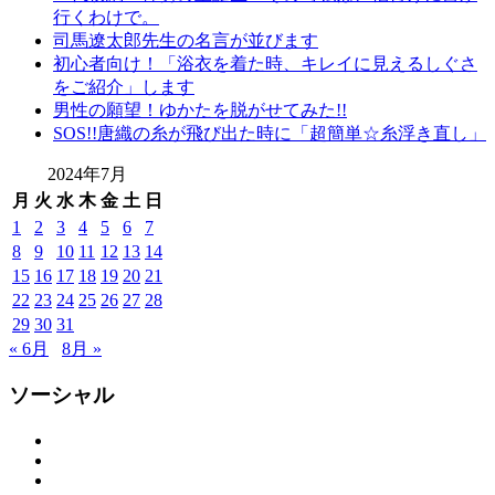
行くわけで。
司馬遼太郎先生の名言が並びます
初心者向け！「浴衣を着た時、キレイに見えるしぐさ
をご紹介」します
男性の願望！ゆかたを脱がせてみた!!
SOS!!唐織の糸が飛び出た時に「超簡単☆糸浮き直し」
2024年7月
月
火
水
木
金
土
日
1
2
3
4
5
6
7
8
9
10
11
12
13
14
15
16
17
18
19
20
21
22
23
24
25
26
27
28
29
30
31
« 6月
8月 »
ソーシャル
Facebook
Twitter
Instagram