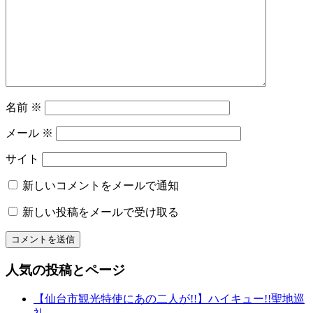
た
シ
の
ョ
着
付
ン
け
ゆ
か
た
名前
※
レ
メール
※
ン
タ
サイト
ル
レ
新しいコメントをメールで通知
ン
タ
新しい投稿をメールで受け取る
ル
名
物
専
人気の投稿とページ
務
山
【仙台市観光特使にあの二人が!!】ハイキュー!!聖地巡
形