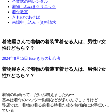
卒業式の袴レンタル
ブ
着物しみぬきクリニック
ロ
着付教室
グ
きものであそぼ
で
来場申し込み・資料請求
す。
着物屋さんで着物の着装👘着せる人は、男性!?女
性!?どちら？？
2024年8月15日
fuse
きもの初心者
着物屋さんで着物の着装👘着せる人は、男性!?女
性!?どちら？？
着物の動画って、だいぶ増えましたね〜
基本は着付のハウツー動画などが多いんでしょうけど
弊店では、着物の着る前着る時着た後を包括的にお手伝いし
ている