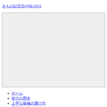
コ
きもの記念日@BLOGS
ン
テ
着
ン
物
ツ
初
へ
心
ス
者
キ
で
ッ
も、
プ
Menu
楽
し
く
読
ん
で
参
考
ホーム
に
弥七の歴史
な
上手な振袖の選び方
る