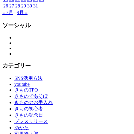
り
26
27
28
29
30
31
の
« 7月
9月 »
お
手
ソーシャル
伝
い
Facebook
振
Twitter
袖
Instagram
振
YouTube
袖
カテゴリー
の
し
SNS活用方法
み
youtube
ぬ
きものTPO
き
きものであそぼ
振
きもののお手入れ
袖
きもの初心者
レ
きもの記念日
ン
プレスリリース
タ
ゆかた
ル
司馬遼太郎