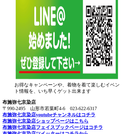
お得なキャンペーンや、着物を着て楽しむイベン
ト情報を、いち早くゲット出来ます
布施弥七京染店
〒990-2495 山形市若葉町4-6 023-622-6317
布施弥七京染店youtubeチャンネルはコチラ
布施弥七京染店ショップページはこちら
布施弥七京染店フェイスブックページはコチラ
布施弥七京染店ツイッターはコチラから