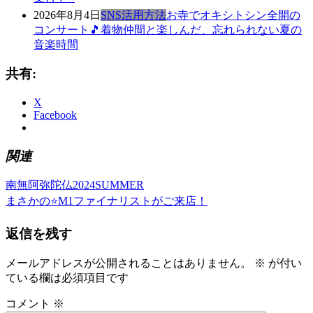
2026年8月4日
SNS活用方法
お寺でオキシトシン全開の
コンサート🎵着物仲間と楽しんだ、忘れられない夏の
音楽時間
共有:
X
Facebook
関連
前
japan
kimono
menskimono
yamagata
南無阿弥陀仏2024SUMMER
投
き
の
次
まさかの⭐️M1ファイナリストがご来店！
稿
も
記
の
の
事:
記
ナ
返信を残す
ゆ
事:
ビ
か
メールアドレスが公開されることはありません。
※
が付い
た
ゲ
ている欄は必須項目です
ゆ
ー
か
コメント
※