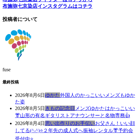
布施弥七京染店インスタグラムはコチラ
投稿者について
fuse
最終投稿
2026年8月6日
ゆかた
外国人のかっこいいメンズもゆか
た姿
2026年8月5日
きもの記念日
メンズゆかたはかっこいい
👘山形の有名ギタリストアナウンサーと名物専務👍
2026年8月4日
思い出作りのお手伝い
お父さん！いい顔
してる(^-^)⭐️２年先の成人式へ振袖レンタル👘予約会
受付中⭐️