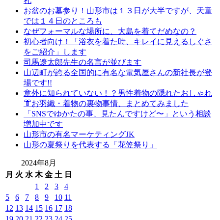
礼
振
お盆のお墓参り！山形市は１３日が大半ですが、天童
袖
では１４日のところも
レ
なぜフォーマルな場所に、大島を着てだめなの？
ン
初心者向け！「浴衣を着た時、キレイに見えるしぐさ
タ
をご紹介」します
ル
司馬遼太郎先生の名言が並びます
山
山辺町が誇る全国的に有名な電気屋さんの新社長が登
形
場です!!
着
意外に知られていない！？男性着物の隠れたおしゃれ
物
👘お羽織・着物の裏物事情、まとめてみました
布
「SNSでゆかたの事、見たんですけど〜」という相談
施
増加中です
弥
山形市の有名マーケティングJK
七
山形の夏祭りを代表する「花笠祭り」
京
2024年8月
染
店
月
火
水
木
金
土
日
思
1
2
3
4
い
5
6
7
8
9
10
11
出
12
13
14
15
16
17
18
作
19
20
21
22
23
24
25