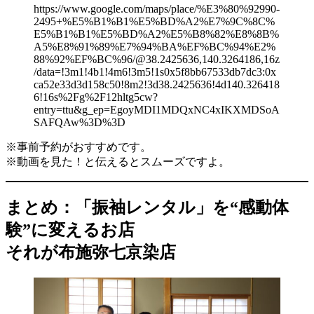
https://www.google.com/maps/place/%E3%80%92990-
2495+%E5%B1%B1%E5%BD%A2%E7%9C%8C%
E5%B1%B1%E5%BD%A2%E5%B8%82%E8%8B%
A5%E8%91%89%E7%94%BA%EF%BC%94%E2%
88%92%EF%BC%96/@38.2425636,140.3264186,16z
/data=!3m1!4b1!4m6!3m5!1s0x5f8bb67533db7dc3:0x
ca52e33d3d158c50!8m2!3d38.2425636!4d140.326418
6!16s%2Fg%2F12hltg5cw?
entry=ttu&g_ep=EgoyMDI1MDQxNC4xIKXMDSoA
SAFQAw%3D%3D
※事前予約がおすすめです。
※動画を見た！と伝えるとスムーズですよ。
まとめ：「振袖レンタル」を“感動体
験”に変えるお店
それが布施弥七京染店