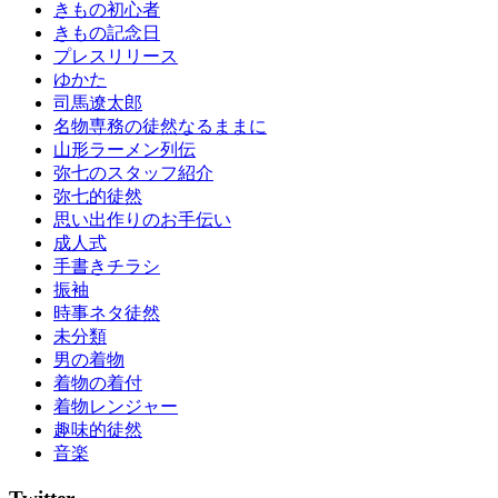
きもの初心者
い
きもの記念日
成
プレスリリース
人
ゆかた
式
司馬遼太郎
成
名物専務の徒然なるままに
人
山形ラーメン列伝
式
弥七のスタッフ紹介
の
弥七的徒然
振
思い出作りのお手伝い
袖
成人式
振
手書きチラシ
袖
振袖
振
時事ネタ徒然
袖
未分類
の
男の着物
し
着物の着付
み
着物レンジャー
ぬ
趣味的徒然
き
音楽
振
袖