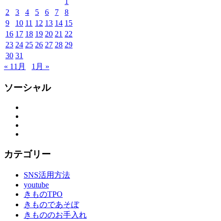
1
布
2
3
4
5
6
7
8
施
9
10
11
12
13
14
15
弥
16
17
18
19
20
21
22
七
京
23
24
25
26
27
28
29
染
30
31
店
« 11月
1月 »
思
い
ソーシャル
出
つ
Facebook
Twitter
く
Instagram
り
YouTube
思
い
カテゴリー
出
作
SNS活用方法
り
youtube
の
きものTPO
お
きものであそぼ
手
きもののお手入れ
伝