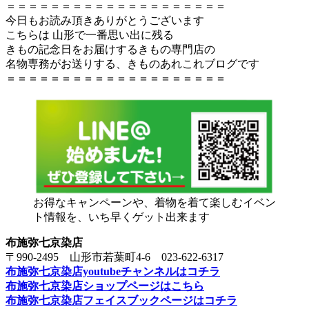
＝＝＝＝＝＝＝＝＝＝＝＝＝＝＝＝＝＝＝＝
今日もお読み頂きありがとうございます
こちらは 山形で一番思い出に残る
きもの記念日をお届けするきもの専門店の
名物専務がお送りする、きものあれこれブログです
＝＝＝＝＝＝＝＝＝＝＝＝＝＝＝＝＝＝＝＝
お得なキャンペーンや、着物を着て楽しむイベン
ト情報を、いち早くゲット出来ます
布施弥七京染店
〒990-2495 山形市若葉町4-6 023-622-6317
布施弥七京染店youtubeチャンネルはコチラ
布施弥七京染店ショップページはこちら
布施弥七京染店フェイスブックページはコチラ