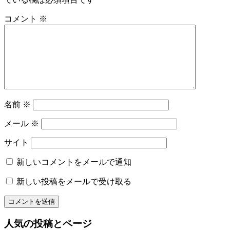
の
シ
コメント
※
着
ョ
付
レ
ン
ン
タ
ル
名
物
名前
※
専
務
メール
※
和〜
美
サイト
っ
く
新しいコメントをメールで通知
り
新しい投稿をメールで受け取る
和
文
化
山
人気の投稿とページ
形