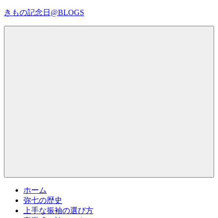
コ
きもの記念日@BLOGS
ン
テ
着
ン
物
ツ
初
へ
心
ス
者
キ
で
ッ
も、
プ
Menu
楽
し
く
読
ん
で
参
考
ホーム
に
弥七の歴史
な
上手な振袖の選び方
る