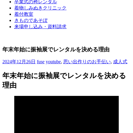
卒業式の袴レンタル
ブ
着物しみぬきクリニック
ロ
着付教室
グ
きものであそぼ
で
来場申し込み・資料請求
す。
年末年始に振袖展でレンタルを決める理由
2024年12月26日
fuse
youtube
,
思い出作りのお手伝い
,
成人式
年末年始に振袖展でレンタルを決める
理由