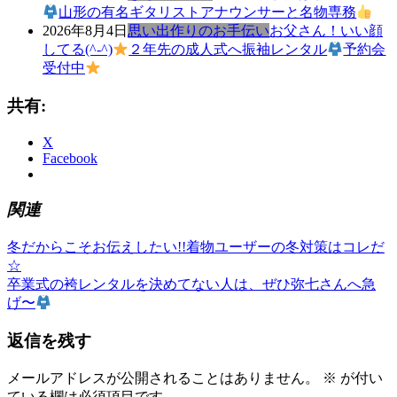
山形の有名ギタリストアナウンサーと名物専務
2026年8月4日
思い出作りのお手伝い
お父さん！いい顔
してる(^-^)
２年先の成人式へ振袖レンタル
予約会
受付中
共有:
X
Facebook
関連
前
き
冬だからこそお伝えしたい!!着物ユーザーの冬対策はコレだ
投
の
も
☆
稿
記
次
の
卒業式の袴レンタルを決めてない人は、ぜひ弥七さんへ急
事:
の
ゆ
げ〜
ナ
記
か
ビ
返信を残す
事:
た
ゆ
ゲ
か
メールアドレスが公開されることはありません。
※
が付い
ー
た
ている欄は必須項目です