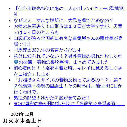
の
【仙台市観光特使にあの二人が!!】ハイキュー!!聖地巡
有
礼
名
なぜフォーマルな場所に、大島を着てだめなの？
店
お盆のお墓参り！山形市は１３日が大半ですが、天童
山
では１４日のところも
形
山辺町が誇る全国的に有名な電気屋さんの新社長が登
の
場です!!
老
司馬遼太郎先生の名言が並びます
舗
意外に知られていない！？男性着物の隠れたおしゃれ
山
お羽織・着物の裏物事情、まとめてみました
形
初心者向け！「浴衣を着た時、キレイに見えるしぐさ
振
をご紹介」します
袖
「お相撲さんサイズの着物反物ってあるの！？」第７
レ
２代横綱・稀勢の里誕生！その時私は、袖付けに目が
ン
行くわけで。
タ
男性の願望！ゆかたを脱がせてみた!!
ル
SOS!!唐織の糸が飛び出た時に「超簡単☆糸浮き直し」
山
形
2024年12月
着
月
火
水
木
金
土
日
物