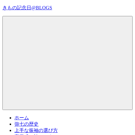
コ
きもの記念日@BLOGS
ン
テ
着
ン
物
ツ
初
へ
心
ス
者
キ
で
ッ
も、
プ
Menu
楽
し
く
読
ん
で
参
考
ホーム
に
弥七の歴史
な
上手な振袖の選び方
る