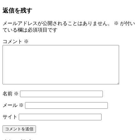
稿
記
返信を残す
事:
ナ
ビ
メールアドレスが公開されることはありません。
※
が付い
ている欄は必須項目です
ゲ
ー
コメント
※
シ
ョ
ン
名前
※
メール
※
サイト