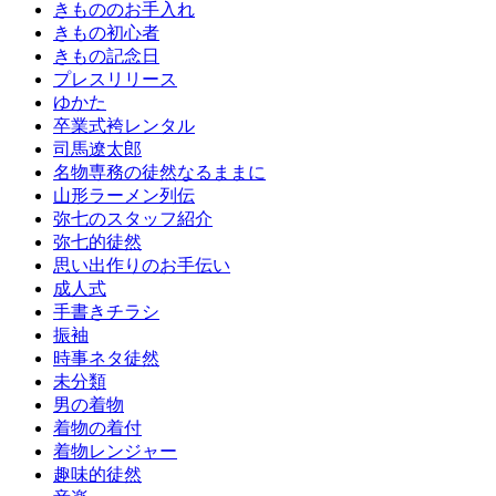
きもののお手入れ
きもの初心者
きもの記念日
プレスリリース
ゆかた
卒業式袴レンタル
司馬遼太郎
名物専務の徒然なるままに
山形ラーメン列伝
弥七のスタッフ紹介
弥七的徒然
思い出作りのお手伝い
成人式
手書きチラシ
振袖
時事ネタ徒然
未分類
男の着物
着物の着付
着物レンジャー
趣味的徒然