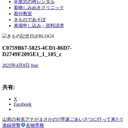
卒業式の袴レンタル
ブ
着物しみぬきクリニック
ロ
着付教室
グ
きものであそぼ
で
来場申し込み・資料請求
す。
C0759B67-5825-4CD1-86D7-
D2749F2095E1_1_105_c
2025年4月8日
fuse
共有:
X
Facebook
前
山形の有名アナがまさかの!?早速ごあいさつに行って来た!!
投
の
激録突撃
名物専務