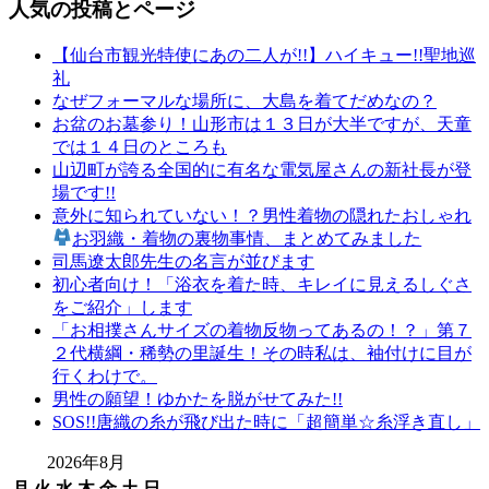
人気の投稿とページ
【仙台市観光特使にあの二人が!!】ハイキュー!!聖地巡
礼
なぜフォーマルな場所に、大島を着てだめなの？
お盆のお墓参り！山形市は１３日が大半ですが、天童
では１４日のところも
山辺町が誇る全国的に有名な電気屋さんの新社長が登
場です!!
意外に知られていない！？男性着物の隠れたおしゃれ
お羽織・着物の裏物事情、まとめてみました
司馬遼太郎先生の名言が並びます
初心者向け！「浴衣を着た時、キレイに見えるしぐさ
をご紹介」します
「お相撲さんサイズの着物反物ってあるの！？」第７
２代横綱・稀勢の里誕生！その時私は、袖付けに目が
行くわけで。
男性の願望！ゆかたを脱がせてみた!!
SOS!!唐織の糸が飛び出た時に「超簡単☆糸浮き直し」
2026年8月
月
火
水
木
金
土
日