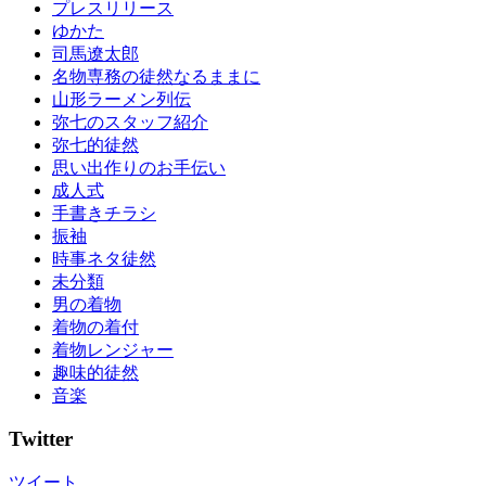
プレスリリース
ゆかた
司馬遼太郎
名物専務の徒然なるままに
山形ラーメン列伝
弥七のスタッフ紹介
弥七的徒然
思い出作りのお手伝い
成人式
手書きチラシ
振袖
時事ネタ徒然
未分類
男の着物
着物の着付
着物レンジャー
趣味的徒然
音楽
Twitter
ツイート