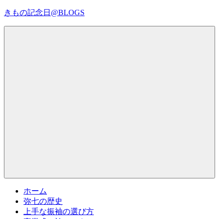
コ
きもの記念日@BLOGS
ン
テ
着
ン
物
ツ
初
へ
心
ス
者
キ
で
ッ
も、
プ
Menu
楽
し
く
読
ん
で
参
考
ホーム
に
弥七の歴史
な
上手な振袖の選び方
る