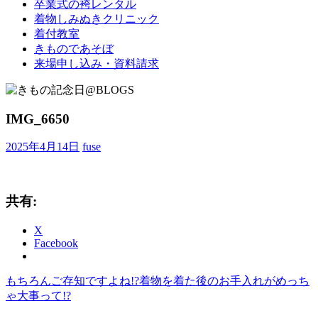
卒業式の袴レンタル
ブ
着物しみぬきクリニック
ロ
着付教室
グ
きものであそぼ
で
来場申し込み・資料請求
す。
IMG_6650
2025年4月14日
fuse
共有:
X
Facebook
前
もちろんご存知ですよね!?着物を着た後のお手入れがめっち
投
の
ゃ大事って!?
稿
記