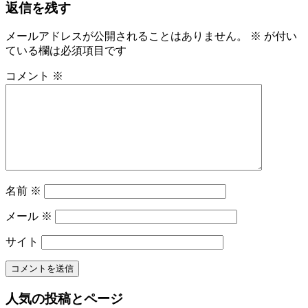
返信を残す
事:
ナ
ビ
メールアドレスが公開されることはありません。
※
が付い
ている欄は必須項目です
ゲ
ー
コメント
※
シ
ョ
ン
名前
※
メール
※
サイト
人気の投稿とページ