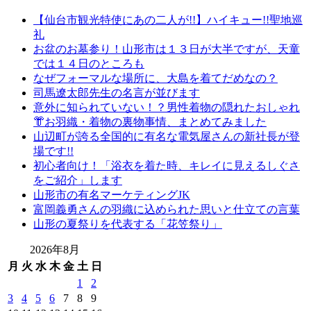
【仙台市観光特使にあの二人が!!】ハイキュー!!聖地巡
礼
お盆のお墓参り！山形市は１３日が大半ですが、天童
では１４日のところも
なぜフォーマルな場所に、大島を着てだめなの？
司馬遼太郎先生の名言が並びます
意外に知られていない！？男性着物の隠れたおしゃれ
👘お羽織・着物の裏物事情、まとめてみました
山辺町が誇る全国的に有名な電気屋さんの新社長が登
場です!!
初心者向け！「浴衣を着た時、キレイに見えるしぐさ
をご紹介」します
山形市の有名マーケティングJK
富岡義勇さんの羽織に込められた思いと仕立ての言葉
山形の夏祭りを代表する「花笠祭り」
2026年8月
月
火
水
木
金
土
日
1
2
3
4
5
6
7
8
9