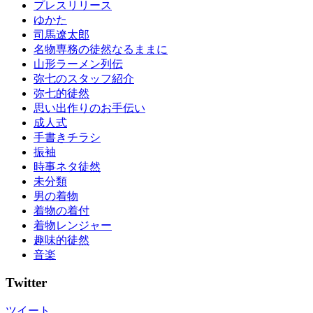
プレスリリース
ゆかた
司馬遼太郎
名物専務の徒然なるままに
山形ラーメン列伝
弥七のスタッフ紹介
弥七的徒然
思い出作りのお手伝い
成人式
手書きチラシ
振袖
時事ネタ徒然
未分類
男の着物
着物の着付
着物レンジャー
趣味的徒然
音楽
Twitter
ツイート