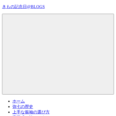
コ
きもの記念日@BLOGS
ン
テ
着
ン
物
ツ
初
へ
心
ス
者
キ
で
ッ
も、
プ
Menu
楽
し
く
読
ん
で
参
考
ホーム
に
弥七の歴史
な
上手な振袖の選び方
る