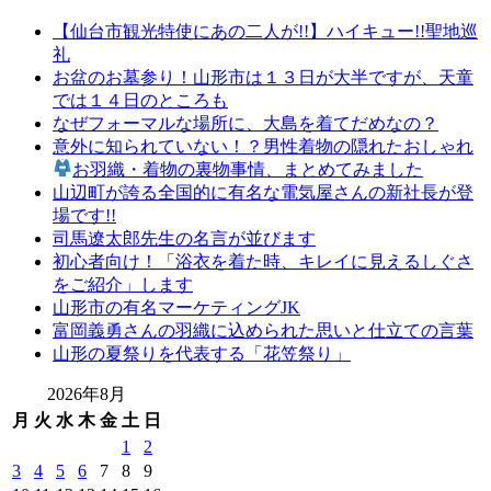
【仙台市観光特使にあの二人が!!】ハイキュー!!聖地巡
礼
お盆のお墓参り！山形市は１３日が大半ですが、天童
では１４日のところも
なぜフォーマルな場所に、大島を着てだめなの？
意外に知られていない！？男性着物の隠れたおしゃれ
お羽織・着物の裏物事情、まとめてみました
山辺町が誇る全国的に有名な電気屋さんの新社長が登
場です!!
司馬遼太郎先生の名言が並びます
初心者向け！「浴衣を着た時、キレイに見えるしぐさ
をご紹介」します
山形市の有名マーケティングJK
富岡義勇さんの羽織に込められた思いと仕立ての言葉
山形の夏祭りを代表する「花笠祭り」
2026年8月
月
火
水
木
金
土
日
1
2
3
4
5
6
7
8
9