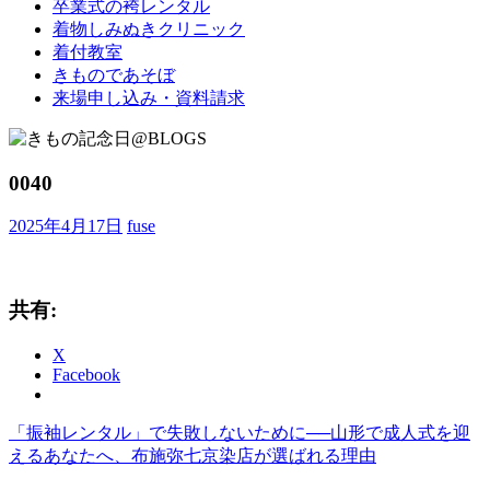
卒業式の袴レンタル
ブ
着物しみぬきクリニック
ロ
着付教室
グ
きものであそぼ
で
来場申し込み・資料請求
す。
0040
2025年4月17日
fuse
共有:
X
Facebook
前
「振袖レンタル」で失敗しないために──山形で成人式を迎
投
の
えるあなたへ、布施弥七京染店が選ばれる理由
稿
記