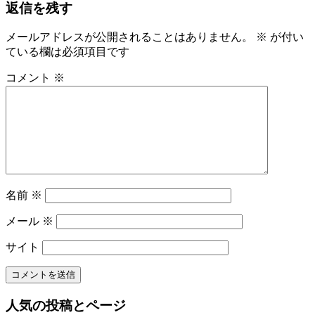
返信を残す
事:
ナ
ビ
メールアドレスが公開されることはありません。
※
が付い
ている欄は必須項目です
ゲ
ー
コメント
※
シ
ョ
ン
名前
※
メール
※
サイト
人気の投稿とページ