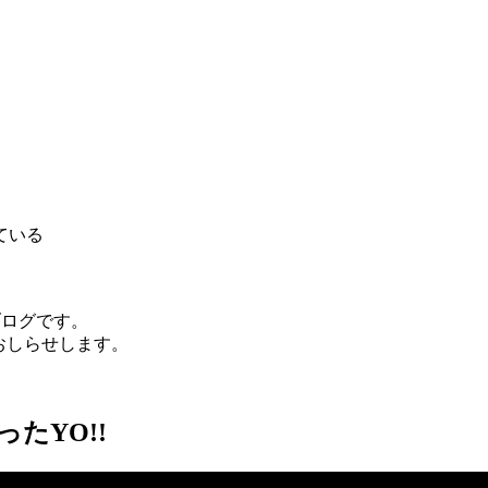
ている
）のブログです。
おしらせします。
たYO!!