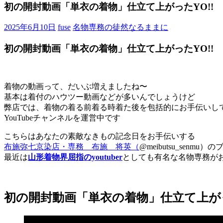
ブ
初の開封動画「単衣の着物」仕立て上がったYO!!
ロ
グ
2025年6月10日
fuse
名物専務の徒然なるままに
で
す。
初の開封動画「単衣の着物」仕立て上がったYO!!
着物の動画って、だいぶ増えましたね〜
基本は着付のハウツー動画などが多いんでしょうけど
弊店では、着物の着る前着る時着た後を包括的にお手伝いし
YouTubeチャンネルを運営中です
こちらはあなたの素敵なきもの記念日をお手伝いする
布施弥七京染店・専務 布施 将英（
@meibutsu_senmu
最近は
山形着物界屈指のyoutuber
としても有名な名物専務が
初の開封動画「単衣の着物」仕立て上がっ