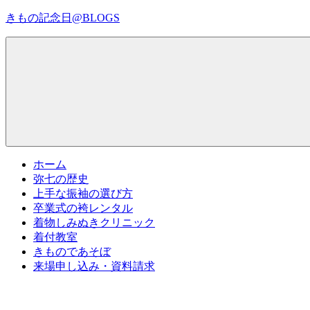
コ
きもの記念日@BLOGS
ン
テ
着
ン
物
ツ
初
へ
心
ス
者
キ
で
ッ
も、
プ
Menu
楽
ホーム
し
弥七の歴史
く
上手な振袖の選び方
読
卒業式の袴レンタル
ん
着物しみぬきクリニック
で
着付教室
参
きものであそぼ
考
来場申し込み・資料請求
に
な
る