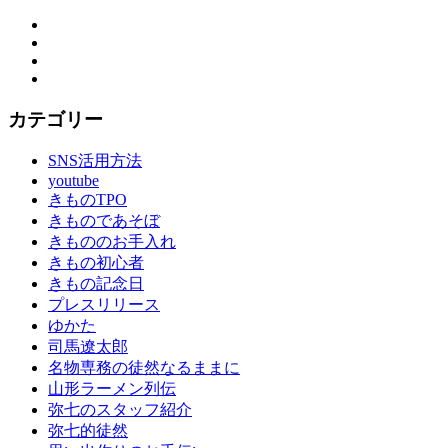
Facebook
Twitter
Instagram
YouTube
カテゴリー
SNS活用方法
youtube
きものTPO
きものであそぼ
きもののお手入れ
きもの初心者
きもの記念日
プレスリリース
ゆかた
司馬遼太郎
名物専務の徒然なるままに
山形ラーメン列伝
弥七のスタッフ紹介
弥七的徒然