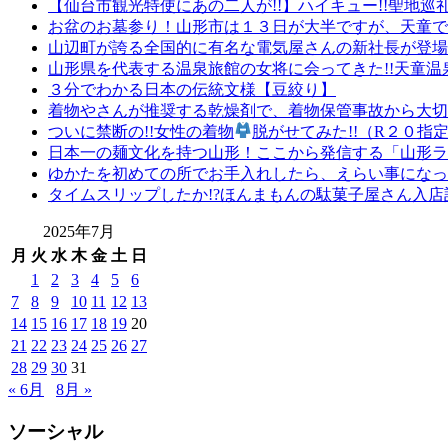
【仙台市観光特使にあの二人が!!】ハイキュー!!聖地巡
お盆のお墓参り！山形市は１３日が大半ですが、天童で
山辺町が誇る全国的に有名な電気屋さんの新社長が登場で
山形県を代表する温泉旅館の女将に会ってきた!!天童
３分でわかる日本の伝統文様【豆絞り】
着物やさんが推奨する乾燥剤で、着物保管事故から大切
ついに禁断の!!女性の着物
脱がせてみた!!（R２０指
日本一の麺文化を持つ山形！ここから発信する「山形ラ
ゆかたを初めての所でお手入れしたら、えらい事になって
タイムスリップしたか!?ほんまもんの駄菓子屋さん入店記
2025年7月
月
火
水
木
金
土
日
1
2
3
4
5
6
7
8
9
10
11
12
13
14
15
16
17
18
19
20
21
22
23
24
25
26
27
28
29
30
31
« 6月
8月 »
ソーシャル