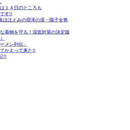
礼
は１４日のところも
す!!
温泉ほほえみの宿滝の湯・陽子女将
な着物を守る！湿気対策の決定版
定）
ーメン列伝」
かえって来た!!
!!