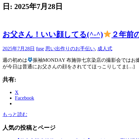
ブ
日:
2025年7月28日
ロ
グ
で
す。
お父さん！いい顔してる(^-^)
２年前
2025年7月28日
fuse
思い出作りのお手伝い
,
成人式
週の初めは
振袖MONDAY 布施弥七京染店の撮影会では
が今日は普通にお父さんの顔をされててほっこりしてま[…]
共有:
X
Facebook
もっと読む
人気の投稿とページ