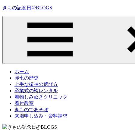
コ
きもの記念日@BLOGS
ン
テ
着
ン
物
ツ
初
へ
心
ス
者
キ
で
ッ
も、
プ
Menu
楽
ホーム
し
弥七の歴史
く
上手な振袖の選び方
読
卒業式の袴レンタル
ん
着物しみぬきクリニック
で
着付教室
参
きものであそぼ
考
来場申し込み・資料請求
に
な
る