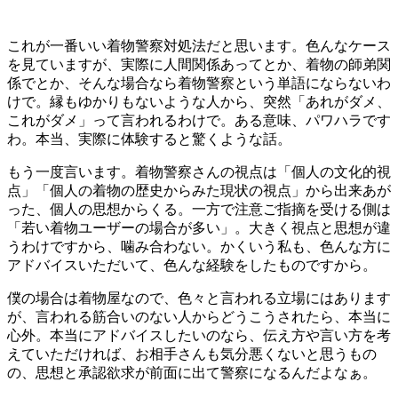
これが一番いい着物警察対処法だと思います。色んなケース
を見ていますが、実際に人間関係あってとか、着物の師弟関
係でとか、そんな場合なら着物警察という単語にならないわ
けで。縁もゆかりもないような人から、突然「あれがダメ、
これがダメ」って言われるわけで。ある意味、パワハラです
わ。本当、実際に体験すると驚くような話。
もう一度言います。着物警察さんの視点は「個人の文化的視
点」「個人の着物の歴史からみた現状の視点」から出来あが
った、個人の思想からくる。一方で注意ご指摘を受ける側は
「若い着物ユーザーの場合が多い」。大きく視点と思想が違
うわけですから、噛み合わない。かくいう私も、色んな方に
アドバイスいただいて、色んな経験をしたものですから。
僕の場合は着物屋なので、色々と言われる立場にはあります
が、言われる筋合いのない人からどうこうされたら、本当に
心外。本当にアドバイスしたいのなら、伝え方や言い方を考
えていただければ、お相手さんも気分悪くないと思うもの
の、思想と承認欲求が前面に出て警察になるんだよなぁ。