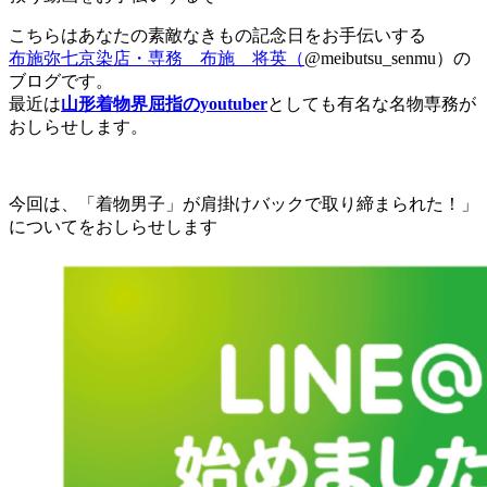
こちらはあなたの素敵なきもの記念日をお手伝いする
布施弥七京染店・専務 布施 将英（
@meibutsu_senmu）の
ブログです。
最近は
山形着物界屈指のyoutuber
としても有名な名物専務が
おしらせします。
今回は、「着物男子」が肩掛けバックで取り締まられた！」
についてをおしらせします