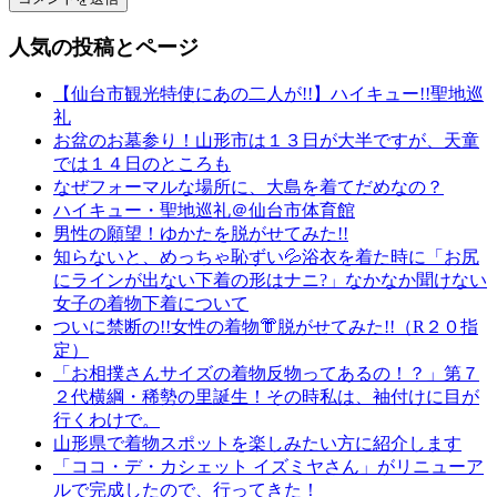
袖
レ
人気の投稿とページ
ン
タ
【仙台市観光特使にあの二人が!!】ハイキュー!!聖地巡
ル
礼
山
お盆のお墓参り！山形市は１３日が大半ですが、天童
形
では１４日のところも
着
なぜフォーマルな場所に、大島を着てだめなの？
物
ハイキュー・聖地巡礼＠仙台市体育館
布
男性の願望！ゆかたを脱がせてみた!!
施
知らないと、めっちゃ恥ずい💦浴衣を着た時に「お尻
弥
にラインが出ない下着の形はナニ?」なかなか聞けない
七
女子の着物下着について
京
ついに禁断の!!女性の着物👘脱がせてみた!!（R２０指
染
定）
店
「お相撲さんサイズの着物反物ってあるの！？」第７
弥
２代横綱・稀勢の里誕生！その時私は、袖付けに目が
七
行くわけで。
繊
山形県で着物スポットを楽しみたい方に紹介します
隊
「ココ・デ・カシェット イズミヤさん」がリニューア
思
ルで完成したので、行ってきた！