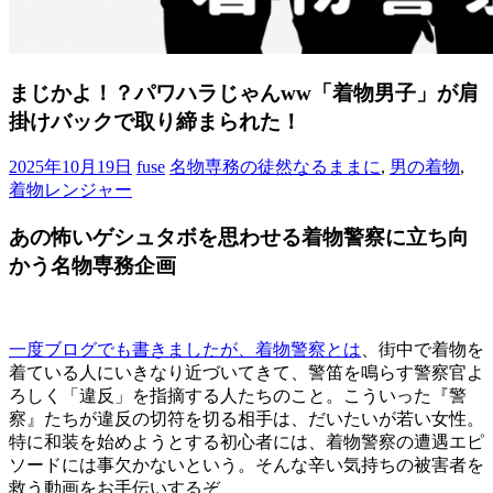
まじかよ！？パワハラじゃんww「着物男子」が肩
掛けバックで取り締まられた！
2025年10月19日
fuse
名物専務の徒然なるままに
,
男の着物
,
着物レンジャー
あの怖いゲシュタボを思わせる着物警察に立ち向
かう名物専務企画
一度ブログでも書きましたが、着物警察とは
、街中で着物を
着ている人にいきなり近づいてきて、警笛を鳴らす警察官よ
ろしく「違反」を指摘する人たちのこと。こういった『警
察』たちが違反の切符を切る相手は、だいたいが若い女性。
特に和装を始めようとする初心者には、着物警察の遭遇エピ
ソードには事欠かないという。そんな辛い気持ちの被害者を
救う動画をお手伝いするぞ