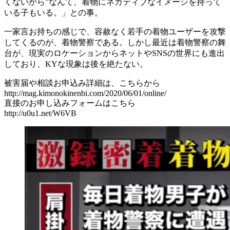
くないから”なんて、着物にネガティブなイメージを持って
いる子もいる。」との事。
一家言お持ちの感じで、容赦なく若手の着物ユーザーを攻撃
してくるのが、着物警察である。しかし最近は着物警察の舞
台が、現実のロケーションからネットやSNSの世界にも進出
しており、KYな現象は後を絶たない。
被害届や相談お申込み詳細は、こちらから
http://mag.kimonokinenbi.com/2020/06/01/online/
直接のお申し込みフォームはこちら
http://u0u1.net/W6VB