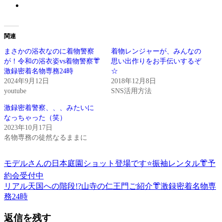
関連
まさかの浴衣なのに着物警察
着物レンジャーが、みんなの
が！令和の浴衣姿vs着物警察👘
思い出作りをお手伝いするぞ
激録密着名物専務24時
☆
2024年9月12日
2018年12月8日
youtube
SNS活用方法
激録密着警察、、、みたいに
なっちゃった（笑）
2023年10月17日
名物専務の徒然なるままに
前
き
投
モデルさんの日本庭園ショット登場です⭐️振袖レンタル👘予
の
も
約会受付中
稿
記
の
次
リアル天国への階段!?山寺の仁王門ご紹介👘激録密着名物専
事:
ゆ
ナ
の
務24時
か
記
ビ
た
返信を残す
事: