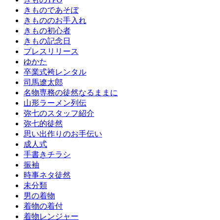
み
きものであそぼ
ぬ
きもののお手入れ
き
きもの初心者
振
きもの記念日
袖
プレスリリース
レ
ゆかた
ン
卒業式袴レンタル
タ
司馬遼太郎
ル
名物専務の徒然なるままに
振
山形ラーメン列伝
袖
弥七のスタッフ紹介
展
弥七的徒然
日
思い出作りのお手伝い
本
成人式
文
手書きチラシ
化
振袖
浴
時事ネタ徒然
衣
未分類
浴
男の着物
衣
着物の着付
の
着物レンジャー
着