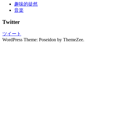
趣味的徒然
付
音楽
け
浴
Twitter
衣
れ
ツイート
ん
WordPress Theme: Poseidon by ThemeZee.
た
る
男
の
着
物
男
物
着
物
ス
ポ
ッ
ト
着