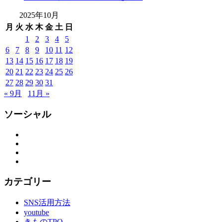
い
2025年10月
出
月
火
水
木
金
土
日
つ
く
1
2
3
4
5
り
6
7
8
9
10
11
12
思
13
14
15
16
17
18
19
い
20
21
22
23
24
25
26
出
27
28
29
30
31
作
« 9月
11月 »
り
の
ソーシャル
お
手
Facebook
伝
Twitter
い
Instagram
YouTube
振
袖
カテゴリー
振
袖
SNS活用方法
の
youtube
し
きものTPO