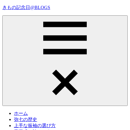
コ
きもの記念日@BLOGS
ン
テ
着
ン
物
ツ
初
へ
心
ス
者
キ
で
ッ
も、
プ
Menu
楽
し
く
読
ん
で
参
考
ホーム
に
弥七の歴史
な
上手な振袖の選び方
る