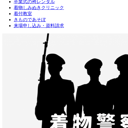
卒業式の袴レンタル
ブ
着物しみぬきクリニック
ロ
着付教室
グ
きものであそぼ
で
来場申し込み・資料請求
す。