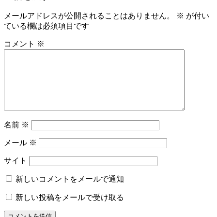
ゆ
ゲ
か
メールアドレスが公開されることはありません。
※
が付い
ー
た
ている欄は必須項目です
の
シ
着
コメント
※
ョ
付
レ
ン
ン
タ
ル
司
馬
遼
名前
※
太
メール
※
郎
名
サイト
物
専
新しいコメントをメールで通知
務
山
新しい投稿をメールで受け取る
形
振