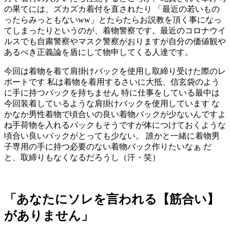
の果てには、ズカズカ着付を直されたり 「最近の若いもの
ったらみっともないww」とたらたらお説教を頂く事になっ
てしまったりというのが、着物警察です。最近のコロナウイ
ルスでも自粛警察やマスク警察がおりますが自分の価値観や
あるべき正義論を盾にして物申してくる人達です。
今回は着物を着て肩掛けバックを使用し取締り受けた際のレ
ポートです 私は着物を着用するさいに大抵、信玄袋のよう
に手に持つバックを持ちません 特に仕事をしている最中は
今回装着しているような肩掛けバックを使用しています な
かなか男性着物で頃合いの良い着物バックが少ないんですよ
ね手荷物を入れるバックもそうですが体につけておくような
頃合い良いバックがとっても少ない。 誰かと一緒に着物男
子専用の手に持つ必要のない着物バック作りたいなぁ だ
と、取締りもなくなるだろうし（汗・笑）
「あなたにソレを言われる【筋合い】
がありません」