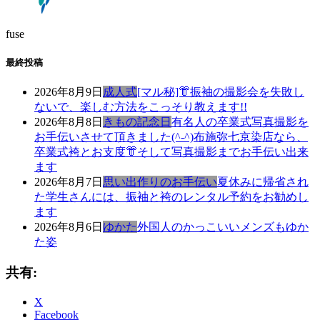
fuse
最終投稿
2026年8月9日
成人式
[マル秘]👘振袖の撮影会を失敗し
ないで、楽しむ方法をこっそり教えます!!
2026年8月8日
きもの記念日
有名人の卒業式写真撮影を
お手伝いさせて頂きました(^-^)布施弥七京染店なら、
卒業式袴とお支度👘そして写真撮影までお手伝い出来
ます
2026年8月7日
思い出作りのお手伝い
夏休みに帰省され
た学生さんには、振袖と袴のレンタル予約をお勧めし
ます
2026年8月6日
ゆかた
外国人のかっこいいメンズもゆか
た姿
共有:
X
Facebook