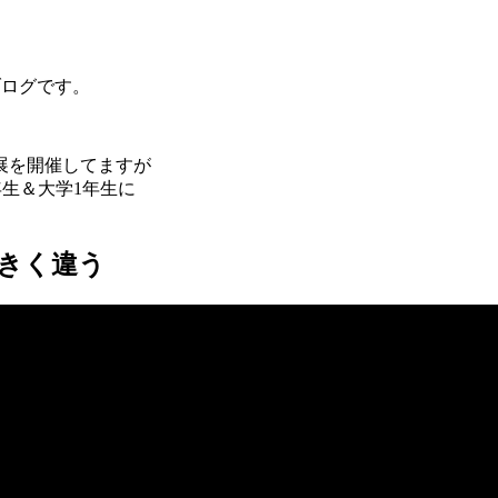
）のブログです。
展を開催してますが
年生＆大学1年生に
きく違う