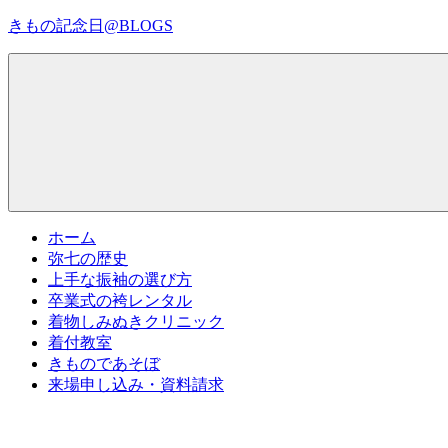
コ
きもの記念日@BLOGS
ン
テ
着
ン
物
ツ
初
へ
心
ス
者
キ
で
ッ
も、
プ
Menu
楽
ホーム
し
弥七の歴史
く
上手な振袖の選び方
読
卒業式の袴レンタル
ん
着物しみぬきクリニック
で
着付教室
参
きものであそぼ
考
来場申し込み・資料請求
に
な
る