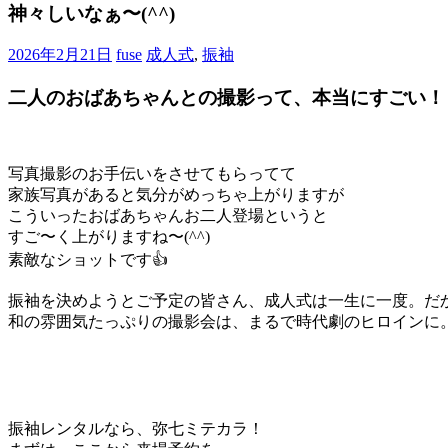
ブ
神々しいなぁ〜(^^)
ロ
グ
2026年2月21日
fuse
成人式
,
振袖
で
す。
二人のおばあちゃんとの撮影って、本当にすごい！
写真撮影のお手伝いをさせてもらってて
家族写真があると気分がめっちゃ上がりますが
こういったおばあちゃんお二人登場というと
すご〜く上がりますね〜(^^)
素敵なショットです👍
振袖を決めようとご予定の皆さん、成人式は一生に一度。だか
和の雰囲気たっぷりの撮影会は、まるで時代劇のヒロインに。
振袖レンタルなら、弥七ミテカラ！