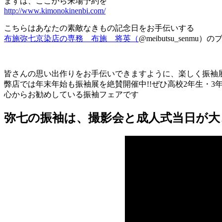
まずは、ここから来場予約を
http://www.kimonokinenbi.com/
こちらはあなたの素敵なきもの記念日をお手伝いする
布施弥七京染店の専務 布施 将英（
@meibutsu_senmu
皆さんの思い出作りをお手伝いできますように、楽しく振袖
弊店では年末年始も振袖展を絶賛開催中!!ぜひ高校2年生・3
心からお勧めしている振袖フェアです
弥七の振袖は、撮影会と成人式当日が大