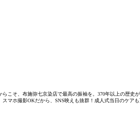
らこそ、布施弥七京染店で最高の振袖を。370年以上の歴史
スマホ撮影OKだから、SNS映えも抜群！成人式当日のケア