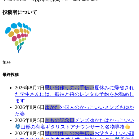
投稿者について
fuse
最終投稿
2026年8月7日
思い出作りのお手伝い
夏休みに帰省され
た学生さんには、振袖と袴のレンタル予約をお勧めし
ます
2026年8月6日
ゆかた
外国人のかっこいいメンズもゆか
た姿
2026年8月5日
きもの記念日
メンズゆかたはかっこいい
山形の有名ギタリストアナウンサーと名物専務
2026年8月4日
思い出作りのお手伝い
お父さん！いい顔