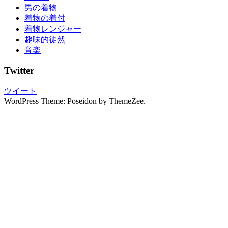
振
男の着物
袖
着物の着付
の
着物レンジャー
し
趣味的徒然
み
音楽
ぬ
き
Twitter
振
袖
ツイート
の
WordPress Theme: Poseidon by ThemeZee.
写
真
撮
影
振
袖
レ
ン
タ
ル
振
袖