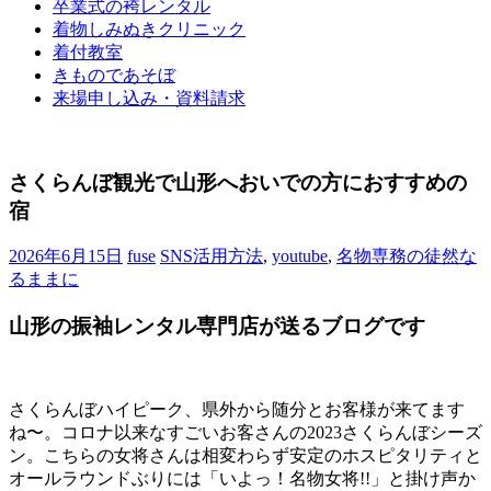
卒業式の袴レンタル
ブ
着物しみぬきクリニック
ロ
着付教室
グ
きものであそぼ
で
来場申し込み・資料請求
す。
さくらんぼ観光で山形へおいでの方におすすめの
宿
2026年6月15日
fuse
SNS活用方法
,
youtube
,
名物専務の徒然な
るままに
山形の振袖レンタル専門店が送るブログです
さくらんぼハイピーク、県外から随分とお客様が来てます
ね〜。コロナ以来なすごいお客さんの2023さくらんぼシーズ
ン。こちらの女将さんは相変わらず安定のホスピタリティと
オールラウンドぶりには「いよっ！名物女将!!」と掛け声か