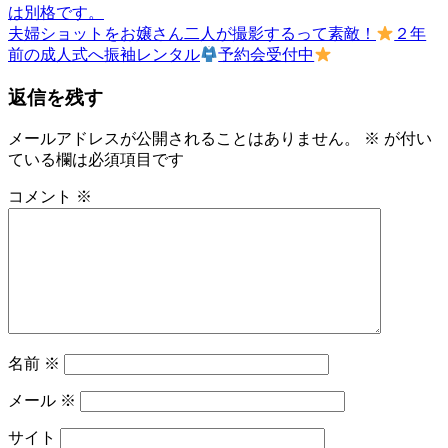
の
も
は別格です。
稿
記
次
の
夫婦ショットをお嬢さん二人が撮影するって素敵！
２年
事:
の
ゆ
前の成人式へ振袖レンタル
予約会受付中
ナ
記
か
ビ
返信を残す
事:
た
ゆ
ゲ
か
メールアドレスが公開されることはありません。
※
が付い
ー
た
ている欄は必須項目です
の
シ
コメント
※
着
ョ
付
レ
ン
ン
タ
ル
名
物
名前
※
専
務
メール
※
和〜
美
サイト