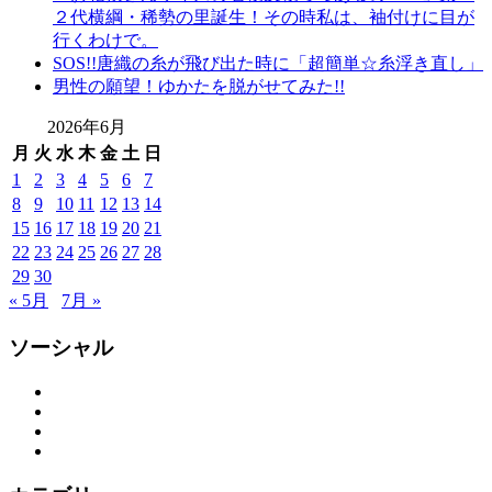
２代横綱・稀勢の里誕生！その時私は、袖付けに目が
山
行くわけで。
形
SOS!!唐織の糸が飛び出た時に「超簡単☆糸浮き直し」
振
男性の願望！ゆかたを脱がせてみた!!
袖
レ
2026年6月
ン
月
火
水
木
金
土
日
タ
1
2
3
4
5
6
7
ル
8
9
10
11
12
13
14
山
15
16
17
18
19
20
21
形
22
23
24
25
26
27
28
着
物
29
30
布
« 5月
7月 »
施
弥
ソーシャル
七
京
Facebook
Twitter
染
Instagram
店
YouTube
思
い