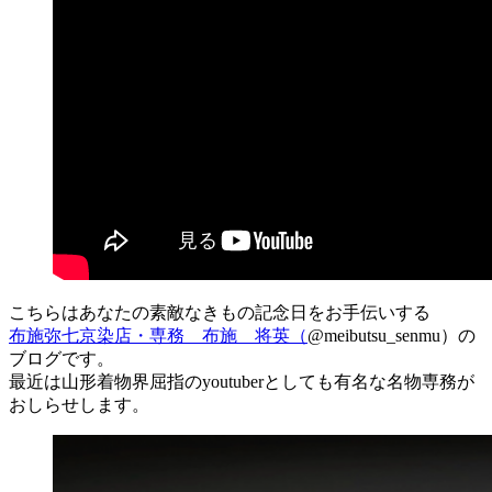
こちらはあなたの素敵なきもの記念日をお手伝いする
布施弥七京染店・専務 布施 将英（
@meibutsu_senmu）の
ブログです。
最近は山形着物界屈指のyoutuberとしても有名な名物専務が
おしらせします。