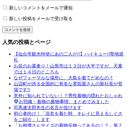
っ
く
新しいコメントをメールで通知
り
新しい投稿をメールで受け取る
和
文
化
山
人気の投稿とページ
形
の
【仙台市観光特使にあの二人が!!】ハイキュー!!聖地巡
有
礼
名
お盆のお墓参り！山形市は１３日が大半ですが、天童
店
では１４日のところも
山
なぜフォーマルな場所に、大島を着てだめなの？
形
山辺町が誇る全国的に有名な電気屋さんの新社長が登
の
場です!!
老
意外に知られていない！？男性着物の隠れたおしゃれ
舗
お羽織・着物の裏物事情、まとめてみました
山
司馬遼太郎先生の名言が並びます
形
初心者向け！「浴衣を着た時、キレイに見えるしぐさ
成
をご紹介」します
人
「お相撲さんサイズの着物反物ってあるの！？」第７
式