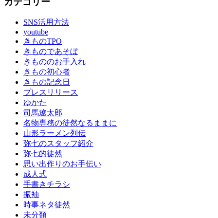
カテゴリー
出
つ
SNS活用方法
く
youtube
り
きものTPO
成
きものであそぼ
人
きもののお手入れ
式
きもの初心者
の
きもの記念日
振
プレスリリース
袖
ゆかた
成
司馬遼太郎
人
名物専務の徒然なるままに
式
山形ラーメン列伝
振
弥七のスタッフ紹介
袖
弥七的徒然
レ
思い出作りのお手伝い
ン
成人式
タ
手書きチラシ
ル
振袖
振
時事ネタ徒然
袖
未分類