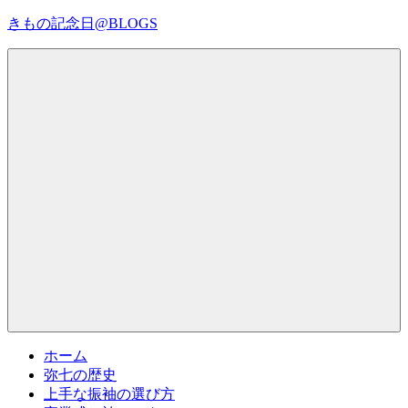
コ
きもの記念日@BLOGS
ン
テ
着
ン
物
ツ
初
へ
心
ス
者
キ
で
ッ
も、
プ
Menu
楽
し
く
読
ん
で
参
考
ホーム
に
弥七の歴史
な
上手な振袖の選び方
る