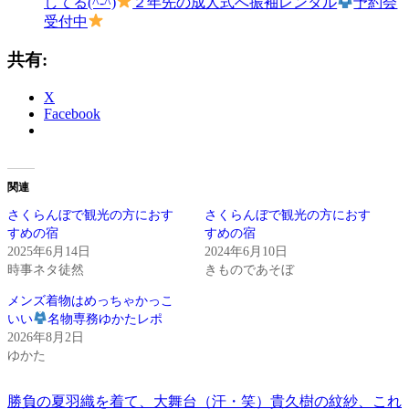
してる(^-^)
２年先の成人式へ振袖レンタル
予約会
受付中
共有:
X
Facebook
関連
さくらんぼで観光の方におす
さくらんぼで観光の方におす
すめの宿
すめの宿
2025年6月14日
2024年6月10日
時事ネタ徒然
きものであそぼ
メンズ着物はめっちゃかっこ
いい
名物専務ゆかたレポ
2026年8月2日
ゆかた
前
き
勝負の夏羽織を着て、大舞台（汗・笑）貴久樹の紋紗、これ
投